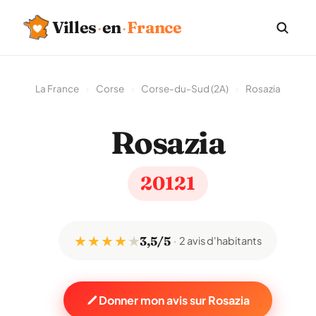
Villes
·
en
·
France
La France
›
Corse
›
Corse-du-Sud (2A)
›
Rosazia
Rosazia
20121
★ ★ ★ ★
★
3,5/5
2 avis d'habitants
Donner mon avis sur Rosazia