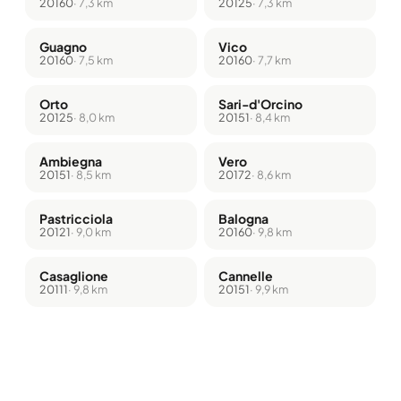
20160
· 7,3 km
20125
· 7,3 km
Guagno
Vico
20160
· 7,5 km
20160
· 7,7 km
Orto
Sari-d'Orcino
20125
· 8,0 km
20151
· 8,4 km
Ambiegna
Vero
20151
· 8,5 km
20172
· 8,6 km
Pastricciola
Balogna
20121
· 9,0 km
20160
· 9,8 km
Casaglione
Cannelle
20111
· 9,8 km
20151
· 9,9 km