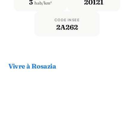
3
20121
hab/km²
CODE INSEE
2A262
Vivre à Rosazia