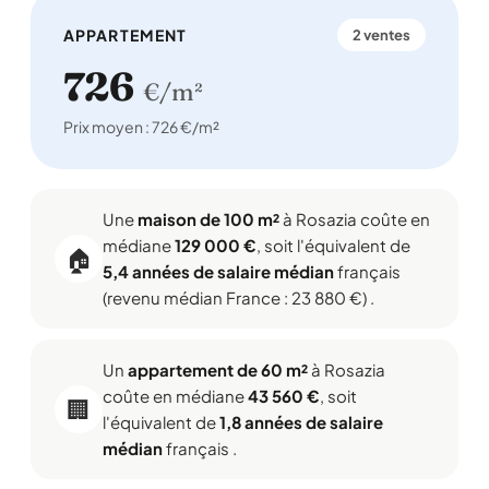
APPARTEMENT
2 ventes
726
€/m²
Prix moyen : 726 €/m²
Une
maison de 100 m²
à Rosazia coûte en
médiane
129 000 €
, soit l'équivalent de
🏠
5,4 années de salaire médian
français
(revenu médian France : 23 880 €) .
Un
appartement de 60 m²
à Rosazia
coûte en médiane
43 560 €
, soit
🏢
l'équivalent de
1,8 années de salaire
médian
français .