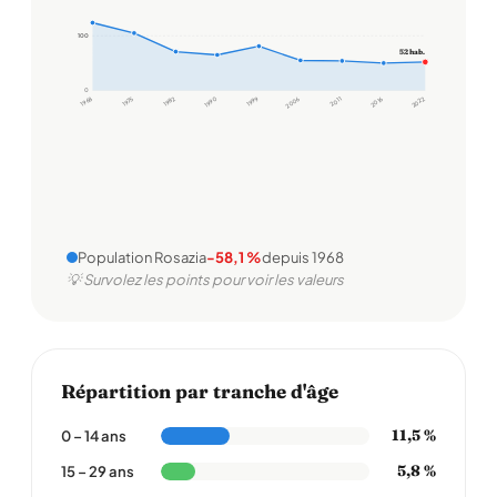
100
100
52 hab.
0
1968
1975
1982
1990
1999
2006
2011
2016
2022
Population Rosazia
-58,1 %
depuis 1968
💡 Survolez les points pour voir les valeurs
Répartition par tranche d'âge
11,5 %
0 – 14 ans
5,8 %
15 – 29 ans