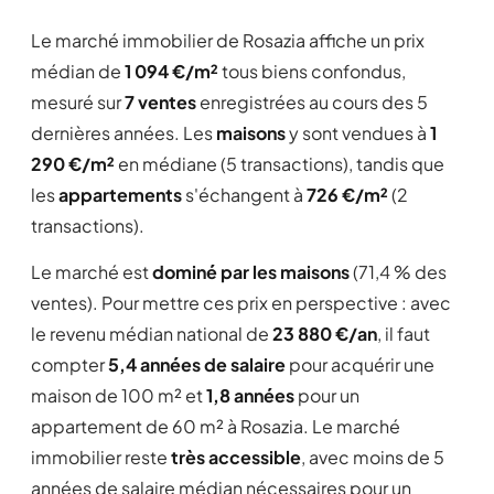
Le marché immobilier de Rosazia affiche un prix
médian de
1 094 €/m²
tous biens confondus,
mesuré sur
7 ventes
enregistrées au cours des 5
dernières années. Les
maisons
y sont vendues à
1
290 €/m²
en médiane (5 transactions), tandis que
les
appartements
s'échangent à
726 €/m²
(2
transactions).
Le marché est
dominé par les maisons
(71,4 % des
ventes). Pour mettre ces prix en perspective : avec
le revenu médian national de
23 880 €/an
, il faut
compter
5,4 années de salaire
pour acquérir une
maison de 100 m² et
1,8 années
pour un
appartement de 60 m² à Rosazia. Le marché
immobilier reste
très accessible
, avec moins de 5
années de salaire médian nécessaires pour un