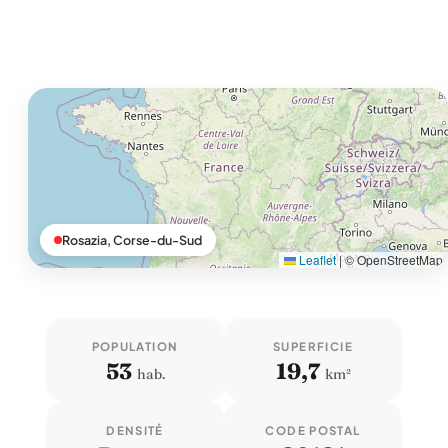
Rosazia, Corse-du-Sud
Leaflet
|
© OpenStreetMap
POPULATION
SUPERFICIE
53
19,7
hab.
km²
DENSITÉ
CODE POSTAL