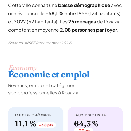
Cette ville connaît une
baisse démographique
avec
une évolution de
-58,1 %
entre 1968 (124 habitants)
et 2022 (52 habitants). Les
25 ménages
de Rosazia
comptent en moyenne
2,08 personnes par foyer
.
Sources : INSEE (recensement 2022)
Economy
Économie et emploi
Revenus, emploi et catégories
socioprofessionnelles à Rosazia.
TAUX DE CHÔMAGE
TAUX D'ACTIVITÉ
11,1 %
64,3 %
+3,8 pts
-7,7 pts