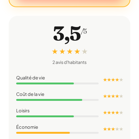
3,5
/5
★ ★ ★ ★
★
2 avis d'habitants
Qualité de vie
★ ★ ★ ★
★
Coût de la vie
★ ★ ★ ★
★
Loisirs
★ ★ ★ ★
★
Économie
★ ★ ★
★
★