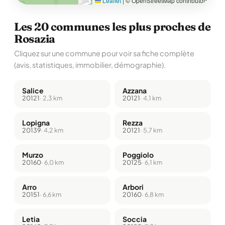
Leaflet
|
© OpenStreetMap contributors
Les 20 communes les plus proches de
Rosazia
Cliquez sur une commune pour voir sa fiche complète
(avis, statistiques, immobilier, démographie).
Salice
Azzana
20121
· 2,3 km
20121
· 4,1 km
Lopigna
Rezza
20139
· 4,2 km
20121
· 5,7 km
Murzo
Poggiolo
20160
· 6,0 km
20125
· 6,1 km
Arro
Arbori
20151
· 6,6 km
20160
· 6,8 km
Letia
Soccia