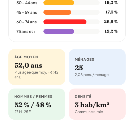
19,2 %
30 – 44 ans
17,3 %
45 – 59 ans
26,9 %
60 – 74 ans
19,2 %
75 ans et +
ÂGE MOYEN
MÉNAGES
52,0 ans
25
Plus âgée que moy. FR (42
2,08 pers. / ménage
ans)
HOMMES / FEMMES
DENSITÉ
52 % / 48 %
3 hab/km²
27 H · 25 F
Commune rurale