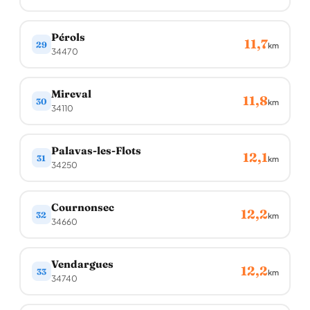
Pérols
11,7
29
km
34470
Mireval
11,8
30
km
34110
Palavas-les-Flots
12,1
31
km
34250
Cournonsec
12,2
32
km
34660
Vendargues
12,2
33
km
34740