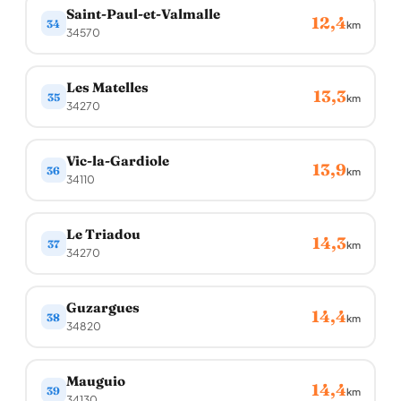
Saint-Paul-et-Valmalle
12,4
34
km
34570
Les Matelles
13,3
35
km
34270
Vic-la-Gardiole
13,9
36
km
34110
Le Triadou
14,3
37
km
34270
Guzargues
14,4
38
km
34820
Mauguio
14,4
39
km
34130