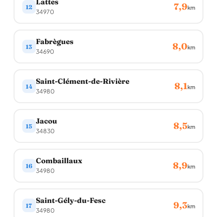
Lattes
7,9
12
km
34970
Fabrègues
8,0
13
km
34690
Saint-Clément-de-Rivière
8,1
14
km
34980
Jacou
8,5
15
km
34830
Combaillaux
8,9
16
km
34980
Saint-Gély-du-Fesc
9,3
17
km
34980