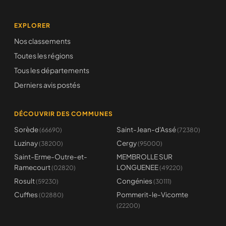
EXPLORER
Nos classements
Toutes les régions
Tous les départements
Derniers avis postés
DÉCOUVRIR DES COMMUNES
Sorède
Saint-Jean-d'Assé
(66690)
(72380)
Luzinay
Cergy
(38200)
(95000)
Saint-Erme-Outre-et-
MEMBROLLE SUR
Ramecourt
LONGUENEE
(02820)
(49220)
Rosult
Congénies
(59230)
(30111)
Cuffies
Pommerit-le-Vicomte
(02880)
(22200)