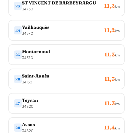
ST VINCENT DE BARBEYRARGU
11,2
23
km
34730
Vailhauquès
11,2
24
km
34570
Montarnaud
11,3
25
km
34570
Saint-Aunès
11,3
26
km
34130
Teyran
11,3
27
km
34820
Assas
11,4
28
km
34820