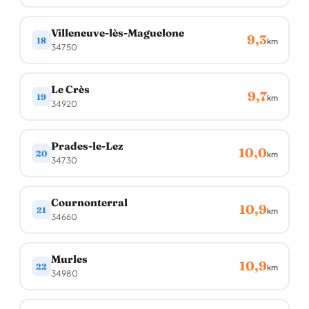
Villeneuve-lès-Maguelone
9,3
18
km
34750
Le Crès
9,7
19
km
34920
Prades-le-Lez
10,0
20
km
34730
Cournonterral
10,9
21
km
34660
Murles
10,9
22
km
34980