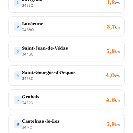
1,8
1
km
34990
Lavérune
3,7
2
km
34880
Saint-Jean-de-Védas
3,8
3
km
34430
Saint-Georges-d'Orques
4,0
4
km
34680
Grabels
4,8
5
km
34790
Castelnau-le-Lez
5,8
6
km
34170