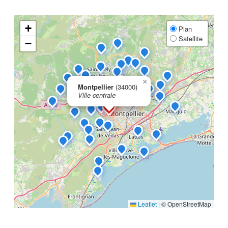
+
Plan
Satellite
−
×
Montpellier
(34000)
Ville centrale
Leaflet
|
© OpenStreetMap