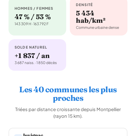
DENSITÉ
HOMMES / FEMMES
5 434
47 % / 53 %
hab/km²
143 309 H · 163 792 F
Commune urbaine dense
SOLDE NATUREL
+1 837 / an
3 687 naiss. · 1 850 décès
Les 40 communes les plus
proches
Triées par distance croissante depuis Montpellier
(rayon 15 km).
Juvignac