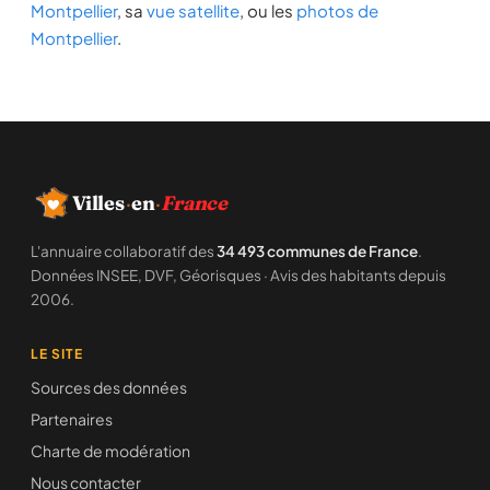
Montpellier
, sa
vue satellite
, ou les
photos de
Montpellier
.
Villes
·
en
·
France
L'annuaire collaboratif des
34 493 communes de France
.
Données INSEE, DVF, Géorisques · Avis des habitants depuis
2006.
LE SITE
Sources des données
Partenaires
Charte de modération
Nous contacter