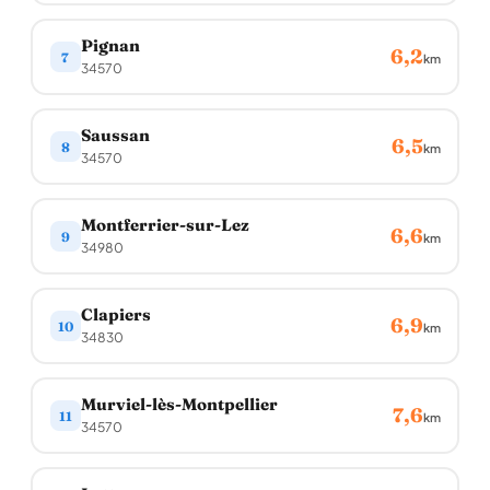
Pignan
6,2
7
km
34570
Saussan
6,5
8
km
34570
Montferrier-sur-Lez
6,6
9
km
34980
Clapiers
6,9
10
km
34830
Murviel-lès-Montpellier
7,6
11
km
34570