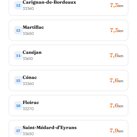
Carignan-de-Bordeaux
7,3
12
km
33360
Martillac
7,3
13
km
33650
Canéjan
7,6
14
km
33610
Cénac
7,6
15
km
33360
Floirac
7,6
16
km
33270
Saint-Médard-d'Eyrans
7,9
17
km
33650