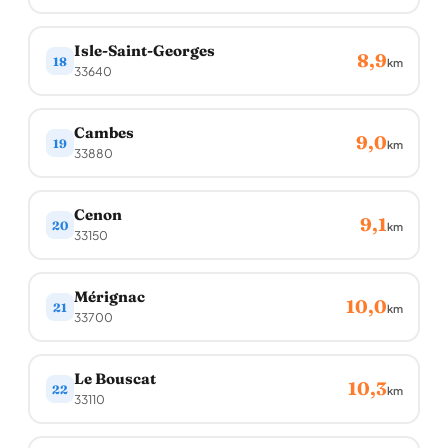
Isle-Saint-Georges
8,9
18
km
33640
Cambes
9,0
19
km
33880
Cenon
9,1
20
km
33150
Mérignac
10,0
21
km
33700
Le Bouscat
10,3
22
km
33110