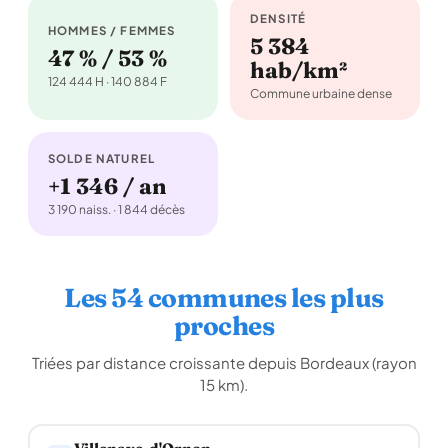
DENSITÉ
HOMMES / FEMMES
5 384
47 % / 53 %
hab/km²
124 444 H · 140 884 F
Commune urbaine dense
SOLDE NATUREL
+1 346 / an
3 190 naiss. · 1 844 décès
Les 54 communes les plus
proches
Triées par distance croissante depuis Bordeaux (rayon
15 km).