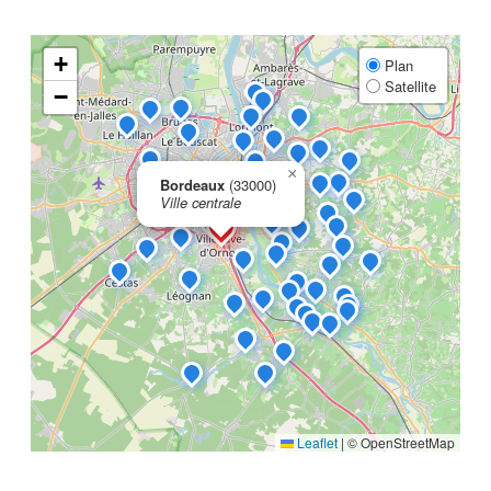
+
Plan
Satellite
−
×
Bordeaux
(33000)
Ville centrale
Leaflet
|
© OpenStreetMap