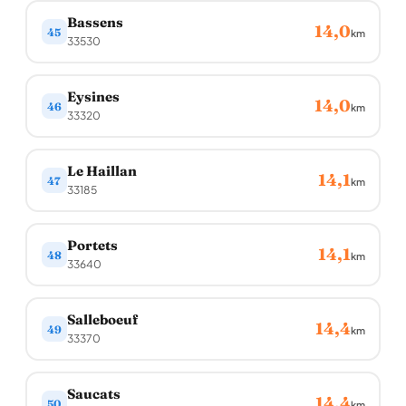
Bassens
14,0
45
km
33530
Eysines
14,0
46
km
33320
Le Haillan
14,1
47
km
33185
Portets
14,1
48
km
33640
Salleboeuf
14,4
49
km
33370
Saucats
14,4
50
km