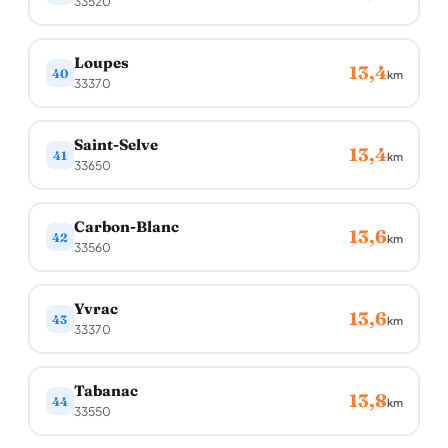
33520
Loupes
13,4
40
km
33370
Saint-Selve
13,4
41
km
33650
Carbon-Blanc
13,6
42
km
33560
Yvrac
13,6
43
km
33370
Tabanac
13,8
44
km
33550