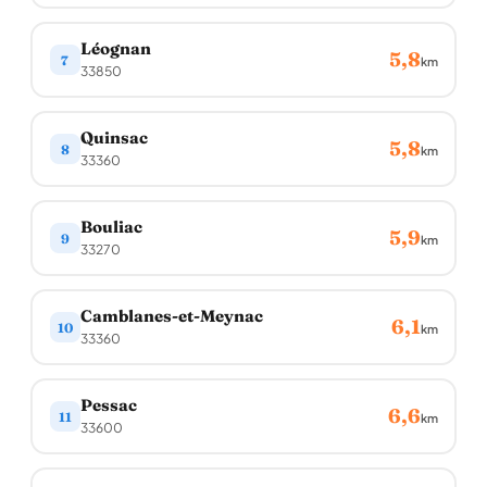
Léognan
5,8
7
km
33850
Quinsac
5,8
8
km
33360
Bouliac
5,9
9
km
33270
Camblanes-et-Meynac
6,1
10
km
33360
Pessac
6,6
11
km
33600