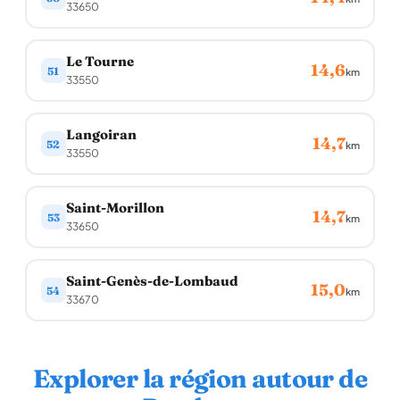
33650
Le Tourne
14,6
51
km
33550
Langoiran
14,7
52
km
33550
Saint-Morillon
14,7
53
km
33650
Saint-Genès-de-Lombaud
15,0
54
km
33670
Explorer la région autour de