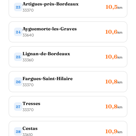
Artigues-près-Bordeaux
10,5
23
km
33370
Ayguemorte-les-Graves
10,6
24
km
33640
Lignan-de-Bordeaux
10,6
25
km
33360
Fargues-Saint-Hilaire
10,8
26
km
33370
Tresses
10,8
27
km
33370
Cestas
10,9
28
km
33610