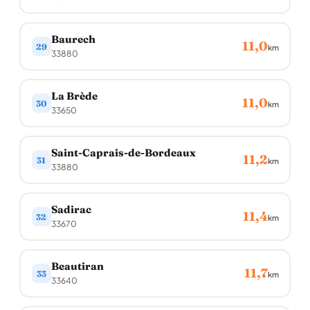
Baurech
11,0
29
km
33880
La Brède
11,0
30
km
33650
Saint-Caprais-de-Bordeaux
11,2
31
km
33880
Sadirac
11,4
32
km
33670
Beautiran
11,7
33
km
33640