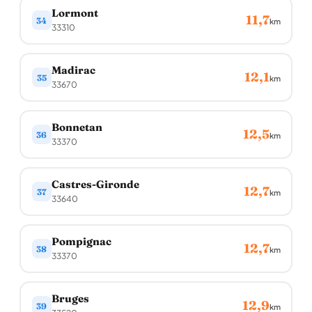
Lormont
11,7
34
km
33310
Madirac
12,1
35
km
33670
Bonnetan
12,5
36
km
33370
Castres-Gironde
12,7
37
km
33640
Pompignac
12,7
38
km
33370
Bruges
12,9
39
km