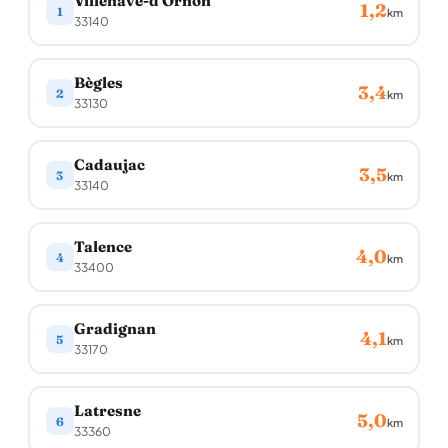
Villenave-d'Ornon
1,2
1
km
33140
Bègles
3,4
2
km
33130
Cadaujac
3,5
3
km
33140
Talence
4,0
4
km
33400
Gradignan
4,1
5
km
33170
Latresne
5,0
6
km
33360