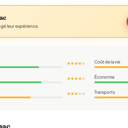
ac
agé leur expérience.
Coût de la vie
★ ★ ★ ★
★
Économie
★ ★ ★ ★
★
Transports
★ ★ ★
★
★
nac