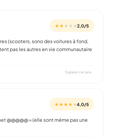
★ ★
★
★
★
2,0/5
res (scooters, sono des voitures à fond,
ectent pas les autres en vie communautaire
Signaler cet avis
★ ★ ★ ★
★
4,0/5
Internet @@@@@ » (elle sont méme pas une