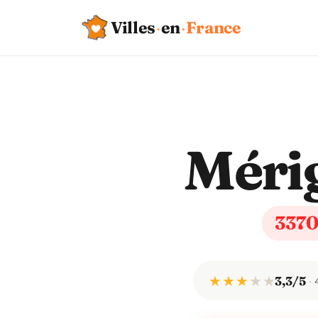
Villes
·
en
·
France
Méri
337
★ ★ ★
★
★
3,3/5