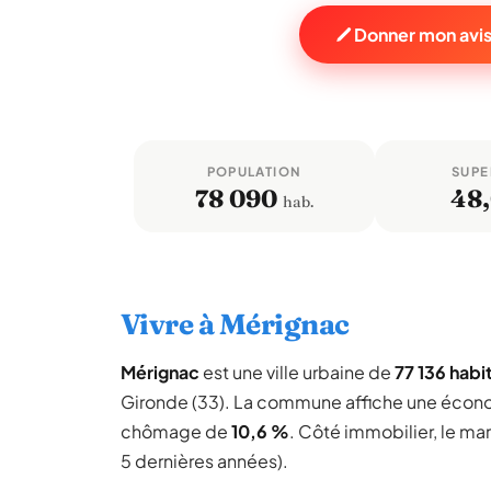
Donner mon avis
POPULATION
SUPE
78 090
48
hab.
Vivre à Mérignac
Mérignac
est une ville urbaine de
77 136 habi
Gironde (33). La commune affiche une écon
chômage de
10,6 %
. Côté immobilier, le ma
5 dernières années).