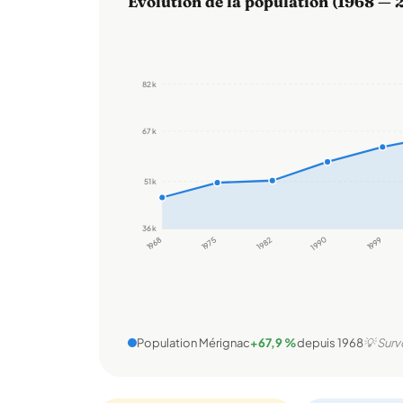
Évolution de la population (1968 — 
82 k
67 k
51 k
36 k
1968
1975
1982
1990
1999
Population Mérignac
+67,9 %
depuis 1968
💡 Surv