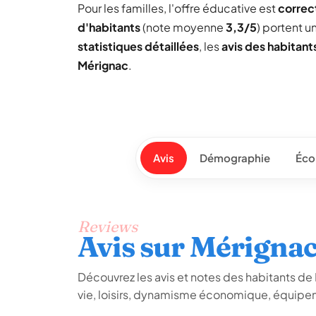
Pour les familles, l'offre éducative est
correc
d'habitants
(note moyenne
3,3/5
) portent 
statistiques détaillées
, les
avis des habitant
Mérignac
.
Avis
Démographie
Éco
Reviews
Avis sur Mérigna
Découvrez les avis et notes des habitants de M
vie, loisirs, dynamisme économique, équipem