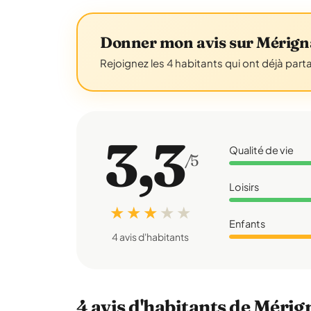
Donner mon avis sur Mérign
Rejoignez les 4 habitants qui ont déjà part
3,3
Qualité de vie
/5
Loisirs
★ ★ ★
★
★
Enfants
4 avis d'habitants
4 avis d'habitants de Mérig