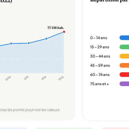
2022)
77 136 hab.
0 – 14 ans
15 – 29 ans
30 – 44 ans
45 – 59 ans
60 – 74 ans
2006
2011
2016
2022
75 ans et +
olez les points pour voir les valeurs