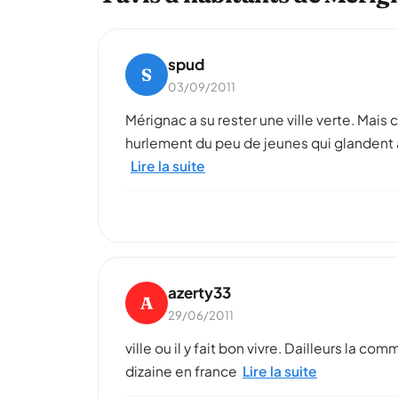
spud
S
03/09/2011
Mérignac a su rester une ville verte. Mais
hurlement du peu de jeunes qui glandent au
Lire la suite
azerty33
A
29/06/2011
ville ou il y fait bon vivre. Dailleurs l
dizaine en france
Lire la suite