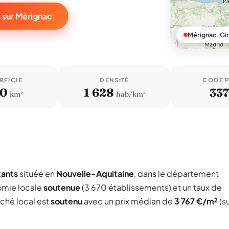
 sur Mérignac
Mérignac, Gi
RFICIE
DENSITÉ
CODE 
,0
1 628
33
km²
hab/km²
tants
située en
Nouvelle-Aquitaine
, dans le département
omie locale
soutenue
(3 670 établissements) et un taux de
rché local est
soutenu
avec un prix médian de
3 767 €/m²
(s