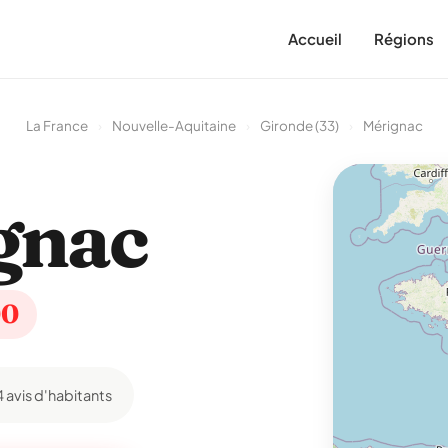
Accueil
Régions
La France
›
Nouvelle-Aquitaine
›
Gironde (33)
›
Mérignac
gnac
00
4 avis d'habitants