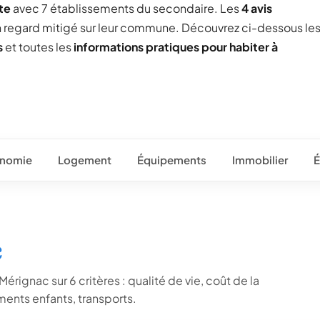
te
avec 7 établissements du secondaire. Les
4 avis
un regard mitigé sur leur commune. Découvrez ci-dessous le
s
et toutes les
informations pratiques pour habiter à
nomie
Logement
Équipements
Immobilier
É
c
érignac sur 6 critères : qualité de vie, coût de la
ents enfants, transports.