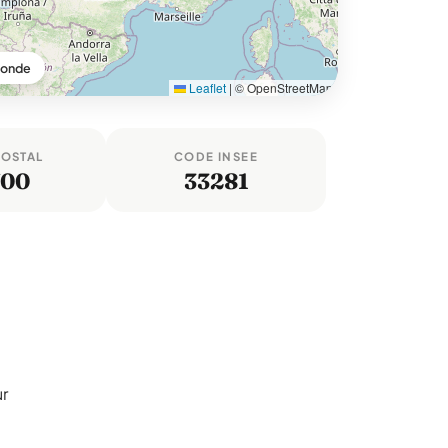
ronde
Leaflet
|
© OpenStreetMap
POSTAL
CODE INSEE
700
33281
ur