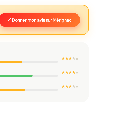
Donner mon avis sur Mérignac
★ ★ ★
★
★
★ ★ ★ ★
★
★ ★ ★
★
★