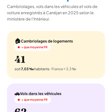
Cambriolages, vols dans les véhicules et vols de
voiture enregistrés à Canéjan en 2025 selon le
ministère de l'Intérieur.
🏠
Cambriolages de logements
+ que moyenne FR
41
soit
7,03 ‰
habitants
· France ≈ 3,3 ‰
🚗
Vols dans les véhicules
+ que moyenne FR
62