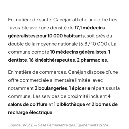
En matière de santé, Canéjan affiche une offre très
favorable avec une densité de
17,1 médecins
généralistes pour 10 000 habitants
, soit près du
double de la moyenne nationale (6,8 / 10 000). La
commune compte
10 médecins généralistes
,
1
dentiste
,
16 kinésithérapeutes
,
2 pharmacies
.
En matière de commerces, Canéjan dispose d'une
offre commerciale alimentaire limitée, avec
notamment
3 boulangeries
,
1 épicerie
répartis sur la
commune. Les services de proximité incluent
4
salons de coiffure
et
1 bibliothèque
et
2 bornes de
recharge électrique
.
Source : INSEE — Base Permanente des Équipements 2024