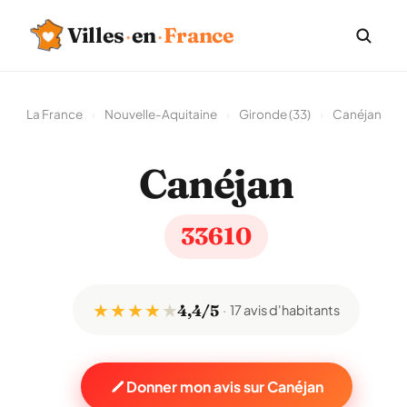
Villes
·
en
·
France
La France
›
Nouvelle-Aquitaine
›
Gironde (33)
›
Canéjan
Canéjan
33610
★ ★ ★ ★
★
4,4/5
17 avis d'habitants
Donner mon avis sur Canéjan