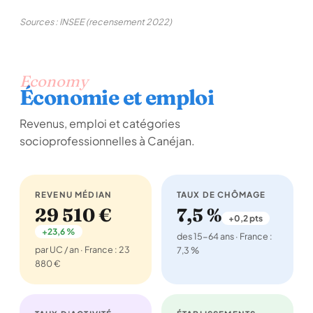
Sources : INSEE (recensement 2022)
Economy
Économie et emploi
Revenus, emploi et catégories
socioprofessionnelles à Canéjan.
REVENU MÉDIAN
TAUX DE CHÔMAGE
29 510 €
7,5 %
+0,2 pts
+23,6 %
des 15-64 ans · France :
par UC / an · France : 23
7,3 %
880 €