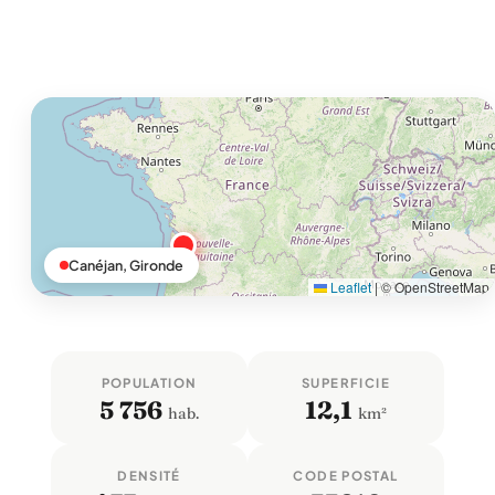
Canéjan, Gironde
Leaflet
|
© OpenStreetMap
POPULATION
SUPERFICIE
5 756
12,1
hab.
km²
DENSITÉ
CODE POSTAL