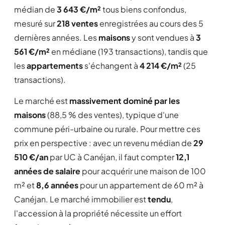
médian de
3 643 €/m²
tous biens confondus,
mesuré sur
218 ventes
enregistrées au cours des 5
dernières années. Les
maisons
y sont vendues à
3
561 €/m²
en médiane (193 transactions), tandis que
les
appartements
s'échangent à
4 214 €/m²
(25
transactions).
Le marché est
massivement dominé par les
maisons
(88,5 % des ventes), typique d'une
commune péri-urbaine ou rurale. Pour mettre ces
prix en perspective : avec un revenu médian de
29
510 €/an
par UC à Canéjan, il faut compter
12,1
années de salaire
pour acquérir une maison de 100
m² et
8,6 années
pour un appartement de 60 m² à
Canéjan. Le marché immobilier est
tendu
,
l'accession à la propriété nécessite un effort