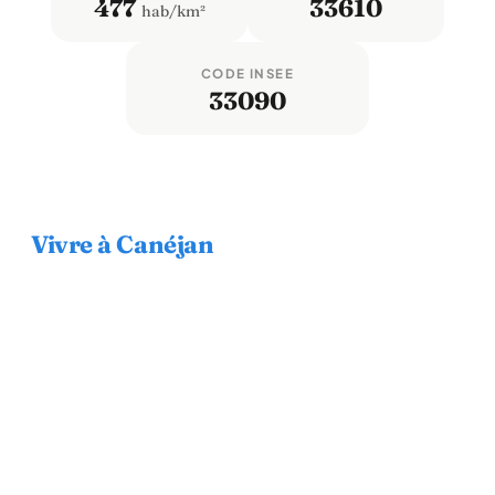
477
33610
hab/km²
CODE INSEE
33090
Vivre à Canéjan