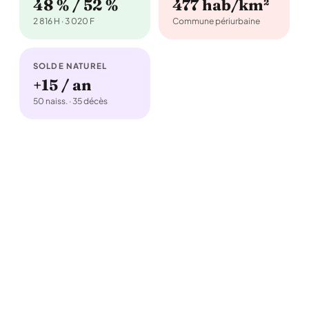
48 % / 52 %
477 hab/km²
2 816 H · 3 020 F
Commune périurbaine
SOLDE NATUREL
+15 / an
50 naiss. · 35 décès