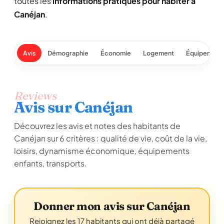
toutes les
informations pratiques pour habiter à
Canéjan
.
Avis
Démographie
Économie
Logement
Équipement
Reviews
Avis sur Canéjan
Découvrez les avis et notes des habitants de
Canéjan sur 6 critères : qualité de vie, coût de la vie,
loisirs, dynamisme économique, équipements
enfants, transports.
Donner mon avis sur Canéjan
Rejoignez les 17 habitants qui ont déjà partagé