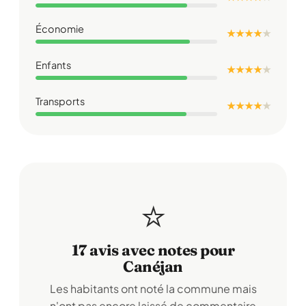
Économie
★ ★ ★ ★
★
Enfants
★ ★ ★ ★
★
Transports
★ ★ ★ ★
★
⭐
17 avis avec notes pour
Canéjan
Les habitants ont noté la commune mais
n'ont pas encore laissé de commentaire