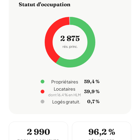
Statut d'occupation
2 875
rés. princ.
59,4 %
Propriétaires
Locataires
39,9 %
dont 16,4 % en HLM
0,7 %
Logés gratuit.
2 990
96,2 %