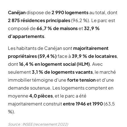
Canéjan
dispose de
2 990 logements
au total, dont
2 875 résidences principales
(96,2 %). Le parc est
composé de
66,7 % de maisons
et
32,9 %
d'appartements
.
Les habitants de Canéjan sont
majoritairement
propriétaires (59,4 %)
face à
39,9 % de locataires
,
dont
16,4 % en logement social (HLM)
. Avec
seulement
3,1 % de logements vacants
, le marché
immobilier témoigne d'une
forte tension
et d'une
demande soutenue. Les logements comptent en
moyenne
4,0 pièces
, et le parc a été
majoritairement construit
entre 1946 et 1990
(63,5
%).
Source : INSEE (recensement 2022)