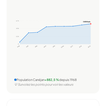
6,7 k
5 836 hab.
4,5 k
2,2 k
0
1968
1975
1982
1990
1999
2006
2011
2016
2022
Population Canéjan
+882,5 %
depuis 1968
💡 Survolez les points pour voir les valeurs