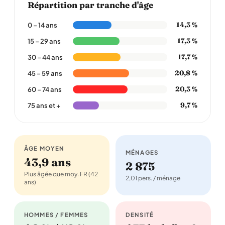
Répartition par tranche d'âge
14,3 %
0 – 14 ans
17,3 %
15 – 29 ans
17,7 %
30 – 44 ans
20,8 %
45 – 59 ans
20,3 %
60 – 74 ans
9,7 %
75 ans et +
ÂGE MOYEN
MÉNAGES
43,9 ans
2 875
Plus âgée que moy. FR (42
2,01 pers. / ménage
ans)
HOMMES / FEMMES
DENSITÉ