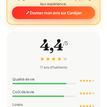
leur expérience.
Donner mon avis sur Canéjan
4,4
/5
★ ★ ★ ★
★
17 avis d'habitants
Qualité de vie
★ ★ ★ ★
★
Coût de la vie
★ ★ ★ ★
★
Loisirs
★ ★ ★ ★
★