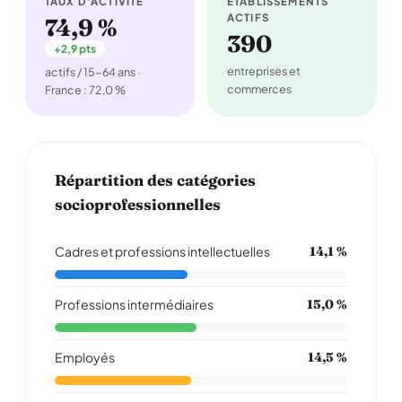
TAUX D'ACTIVITÉ
ÉTABLISSEMENTS
ACTIFS
74,9 %
390
+2,9 pts
entreprises et
actifs / 15-64 ans ·
commerces
France : 72,0 %
Répartition des catégories
socioprofessionnelles
Cadres et professions intellectuelles
14,1 %
Professions intermédiaires
15,0 %
Employés
14,5 %