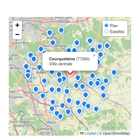
+
Plan
Satellite
−
×
Courquetaine
(77390)
Ville centrale
Leaflet
|
© OpenStreetMap