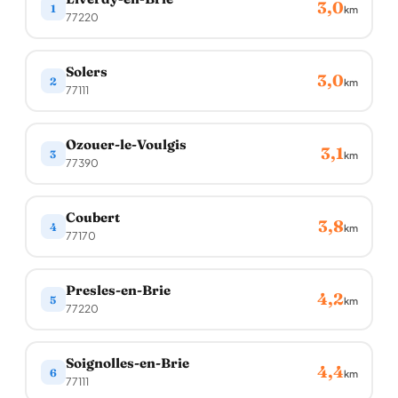
3,0
1
km
77220
Solers
3,0
2
km
77111
Ozouer-le-Voulgis
3,1
3
km
77390
Coubert
3,8
4
km
77170
Presles-en-Brie
4,2
5
km
77220
Soignolles-en-Brie
4,4
6
km
77111