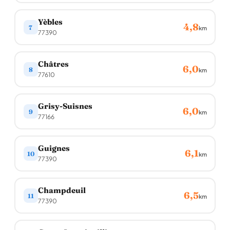
Yèbles
4,8
7
km
77390
Châtres
6,0
8
km
77610
Grisy-Suisnes
6,0
9
km
77166
Guignes
6,1
10
km
77390
Champdeuil
6,5
11
km
77390