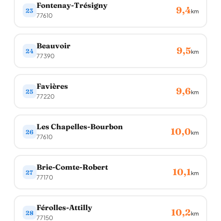
Fontenay-Trésigny
9,4
23
km
77610
Beauvoir
9,5
24
km
77390
Favières
9,6
25
km
77220
Les Chapelles-Bourbon
10,0
26
km
77610
Brie-Comte-Robert
10,1
27
km
77170
Férolles-Attilly
10,2
28
km
77150