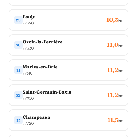
Fouju
10,3
29
km
77390
Ozoir-la-Ferrière
11,0
30
km
77330
Marles-en-Brie
11,2
31
km
77610
Saint-Germain-Laxis
11,2
32
km
77950
Champeaux
11,3
33
km
77720