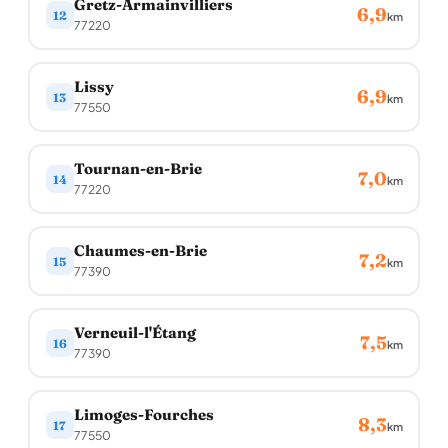
Gretz-Armainvilliers
6,9
12
km
77220
Lissy
6,9
13
km
77550
Tournan-en-Brie
7,0
14
km
77220
Chaumes-en-Brie
7,2
15
km
77390
Verneuil-l'Étang
7,5
16
km
77390
Limoges-Fourches
8,3
17
km
77550