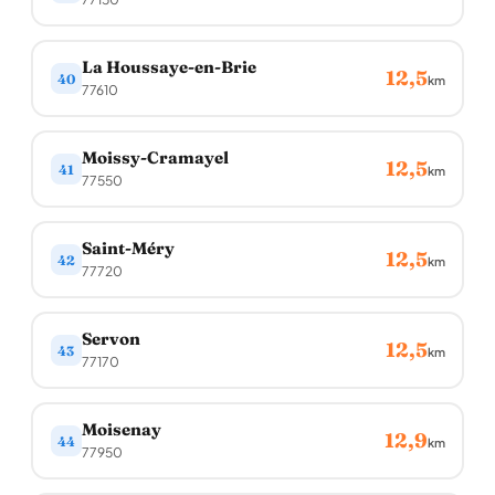
La Houssaye-en-Brie
12,5
40
km
77610
Moissy-Cramayel
12,5
41
km
77550
Saint-Méry
12,5
42
km
77720
Servon
12,5
43
km
77170
Moisenay
12,9
44
km
77950