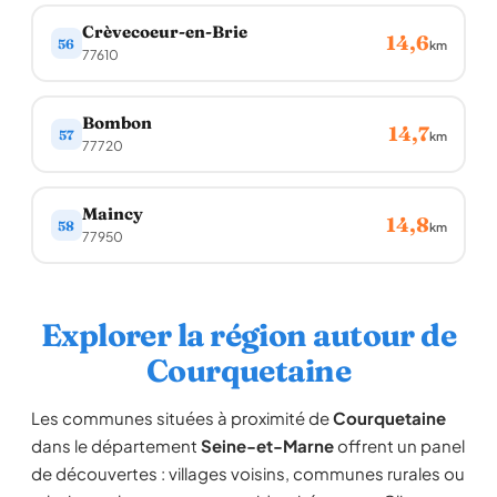
Crèvecoeur-en-Brie
14,6
56
km
77610
Bombon
14,7
57
km
77720
Maincy
14,8
58
km
77950
Explorer la région autour de
Courquetaine
Les communes situées à proximité de
Courquetaine
dans le département
Seine-et-Marne
offrent un panel
de découvertes : villages voisins, communes rurales ou