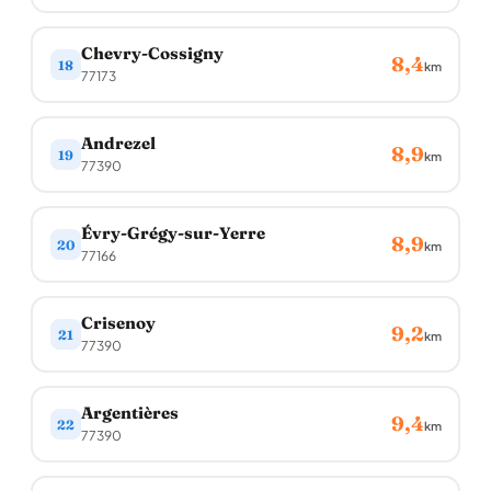
Chevry-Cossigny
8,4
18
km
77173
Andrezel
8,9
19
km
77390
Évry-Grégy-sur-Yerre
8,9
20
km
77166
Crisenoy
9,2
21
km
77390
Argentières
9,4
22
km
77390