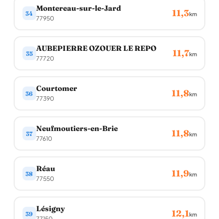
Montereau-sur-le-Jard
11,3
34
km
77950
AUBEPIERRE OZOUER LE REPO
11,7
35
km
77720
Courtomer
11,8
36
km
77390
Neufmoutiers-en-Brie
11,8
37
km
77610
Réau
11,9
38
km
77550
Lésigny
12,1
39
km
77150