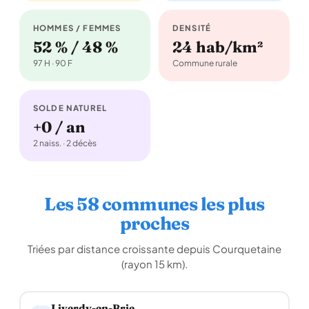
HOMMES / FEMMES
DENSITÉ
52 % / 48 %
24 hab/km²
97 H · 90 F
Commune rurale
SOLDE NATUREL
+0 / an
2 naiss. · 2 décès
Les 58 communes les plus
proches
Triées par distance croissante depuis Courquetaine
(rayon 15 km).
Liverdy-en-Brie