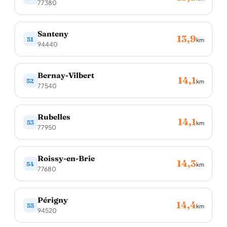
77380
Santeny
13,9
51
km
94440
Bernay-Vilbert
14,1
52
km
77540
Rubelles
14,1
53
km
77950
Roissy-en-Brie
14,3
54
km
77680
Périgny
14,4
55
km
94520