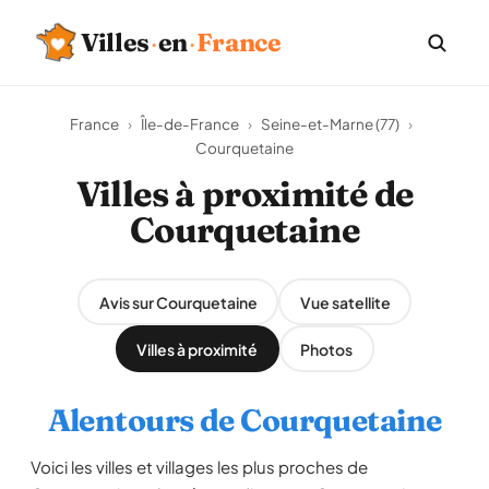
Villes
·
en
·
France
France
›
Île-de-France
›
Seine-et-Marne (77)
›
Courquetaine
Villes à proximité de
Courquetaine
Avis sur Courquetaine
Vue satellite
Villes à proximité
Photos
Alentours de Courquetaine
Voici les villes et villages les plus proches de