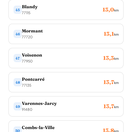
Blandy
13,0
45
km
77115
Mormant
13,1
46
km
77720
Voisenon
13,3
47
km
77950
Pontcarré
13,7
48
km
77135
Varennes-Jarcy
13,7
49
km
91480
Combs-la-Ville
13,8
50
km