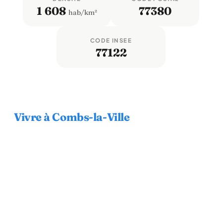
1 608
77380
hab/km²
CODE INSEE
77122
Vivre à Combs-la-Ville