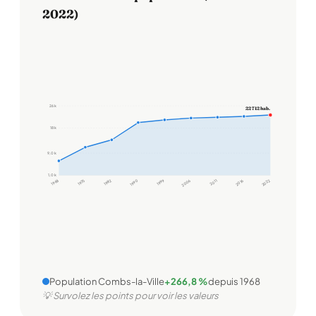
2022)
26 k
22 712 hab.
18 k
9,0 k
1,0 k
1968
1975
1982
1990
1999
2006
2011
2016
2022
Population Combs-la-Ville
+266,8 %
depuis 1968
💡 Survolez les points pour voir les valeurs