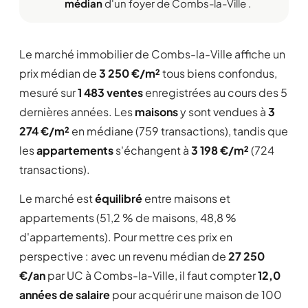
médian
d'un foyer de Combs-la-Ville .
Le marché immobilier de Combs-la-Ville affiche un
prix médian de
3 250 €/m²
tous biens confondus,
mesuré sur
1 483 ventes
enregistrées au cours des 5
dernières années. Les
maisons
y sont vendues à
3
274 €/m²
en médiane (759 transactions), tandis que
les
appartements
s'échangent à
3 198 €/m²
(724
transactions).
Le marché est
équilibré
entre maisons et
appartements (51,2 % de maisons, 48,8 %
d'appartements). Pour mettre ces prix en
perspective : avec un revenu médian de
27 250
€/an
par UC à Combs-la-Ville, il faut compter
12,0
années de salaire
pour acquérir une maison de 100