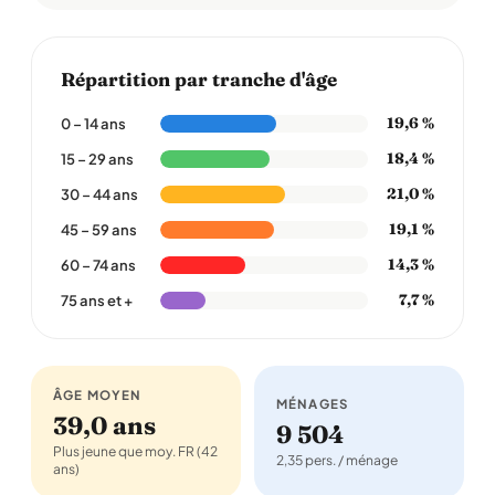
Répartition par tranche d'âge
19,6 %
0 – 14 ans
18,4 %
15 – 29 ans
21,0 %
30 – 44 ans
19,1 %
45 – 59 ans
14,3 %
60 – 74 ans
7,7 %
75 ans et +
ÂGE MOYEN
MÉNAGES
39,0 ans
9 504
Plus jeune que moy. FR (42
2,35 pers. / ménage
ans)