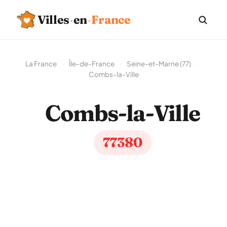
Villes
·
en
·
France
La France
›
Île-de-France
›
Seine-et-Marne (77)
›
Combs-la-Ville
Combs-la-Ville
77380