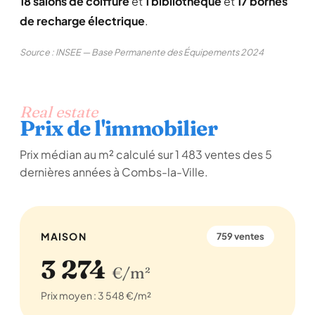
18 salons de coiffure
et
1 bibliothèque
et
17 bornes
de recharge électrique
.
Source : INSEE — Base Permanente des Équipements 2024
Real estate
Prix de l'immobilier
Prix médian au m² calculé sur 1 483 ventes des 5
dernières années à Combs-la-Ville.
MAISON
759 ventes
3 274
€/m²
Prix moyen : 3 548 €/m²