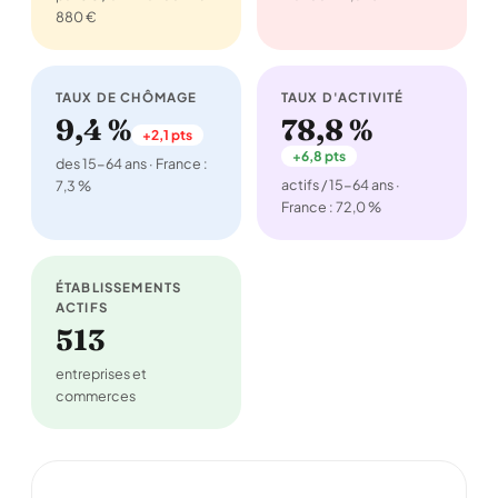
880 €
TAUX DE CHÔMAGE
TAUX D'ACTIVITÉ
9,4 %
78,8 %
+2,1 pts
+6,8 pts
des 15-64 ans · France :
actifs / 15-64 ans ·
7,3 %
France : 72,0 %
ÉTABLISSEMENTS
ACTIFS
513
entreprises et
commerces