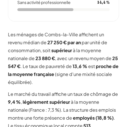
Sans activité professionnelle
14,4 %
Les ménages de Combs-la-Ville affichent un
revenu médian de
27 250 € par an
par unité de
consommation, soit
supérieur
à la moyenne
nationale de
23 880 €
, avec un revenu moyen de
25
547 €
. Le taux de pauvreté de
13,6 %
est
proche de
la moyenne française
(signe d'une mixité sociale
équilibrée).
Le marché du travail affiche un taux de chômage de
9,4 %
,
légèrement supérieur
à la moyenne
nationale (France : 7,3 %). La structure des emplois
montre une forte présence de
employés (18,8 %)
.
Le tissu économique local compte
513