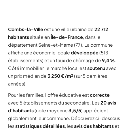
Combs-la-Ville
est une ville urbaine de
22 712
habitants
située en
Île-de-France
, dans le
département Seine-et-Marne (77). La commune
affiche une économie locale
développée
(513
établissements) et un taux de chômage de
9,4 %
.
Côté immobilier, le marché local est
soutenu
avec
un prix médian de
3 250 €/m²
(sur 5 dernières
années).
Pour les familles, l'offre éducative est
correcte
avec 5 établissements du secondaire. Les
20 avis
d'habitants
(note moyenne
3,5/5
) apprécient
globalement leur commune. Découvrez ci-dessous
les
statistiques détaillées
, les
avis des habitants
et