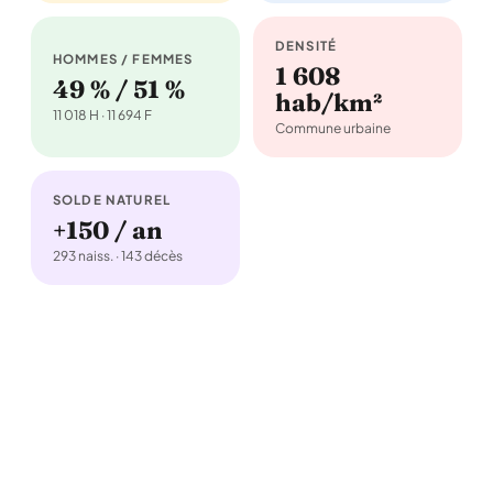
DENSITÉ
HOMMES / FEMMES
1 608
49 % / 51 %
hab/km²
11 018 H · 11 694 F
Commune urbaine
SOLDE NATUREL
+150 / an
293 naiss. · 143 décès