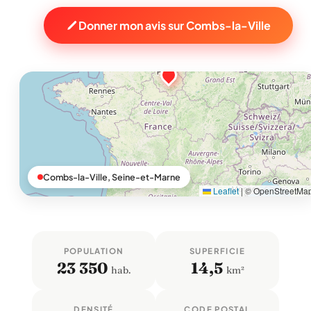
Donner mon avis sur Combs-la-Ville
Combs-la-Ville, Seine-et-Marne
Leaflet
|
© OpenStreetMa
POPULATION
SUPERFICIE
23 350
14,5
hab.
km²
DENSITÉ
CODE POSTAL