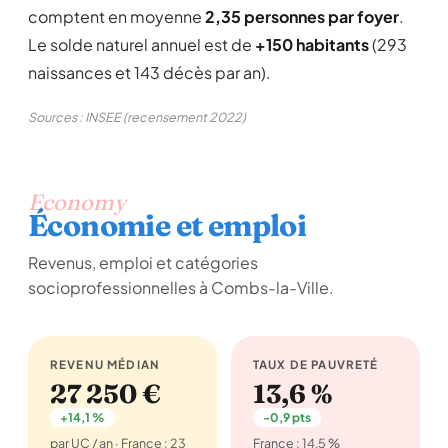
comptent en moyenne
2,35 personnes par foyer
.
Le solde naturel annuel est de
+150 habitants
(293
naissances et 143 décès par an).
Sources : INSEE (recensement 2022)
Economy
Économie et emploi
Revenus, emploi et catégories
socioprofessionnelles à Combs-la-Ville.
REVENU MÉDIAN
TAUX DE PAUVRETÉ
27 250 €
13,6 %
+14,1 %
-0,9 pts
par UC / an · France : 23
France : 14,5 %