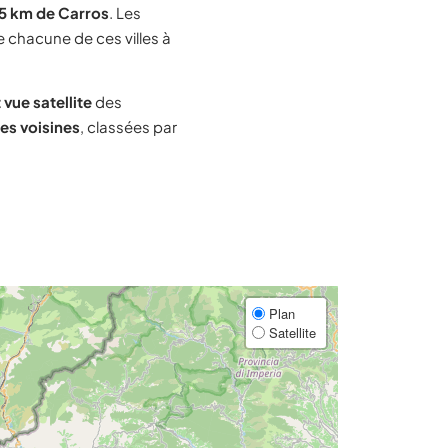
15 km de Carros
. Les
e chacune de ces villes à
 vue satellite
des
les voisines
, classées par
Plan
Satellite