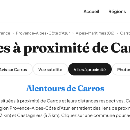
Accueil
Régions
rance
›
Provence-Alpes-Côte d'Azur
›
Alpes-Maritimes (06)
›
Carr
es à proximité de C
Avis sur Carros
Vue satellite
Villes à proximité
Photo
Alentours de Carros
tuées à proximité de Carros et leurs distances respectives. Car
égion Provence-Alpes-Côte d'Azur, entretient des liens de proxi
à 3 km) et Castagniers (à 3 km). Cliquez sur une commune pour a