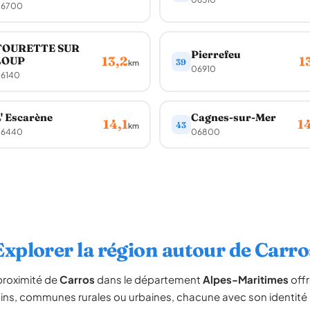
6700
TOURETTE SUR
Pierrefeu
13,2
1
LOUP
39
km
06910
6140
' Escarène
Cagnes-sur-Mer
14,1
1
43
km
6440
06800
Explorer la région autour de Carro
proximité de
Carros
dans le département
Alpes-Maritimes
offr
sins, communes rurales ou urbaines, chacune avec son identité p