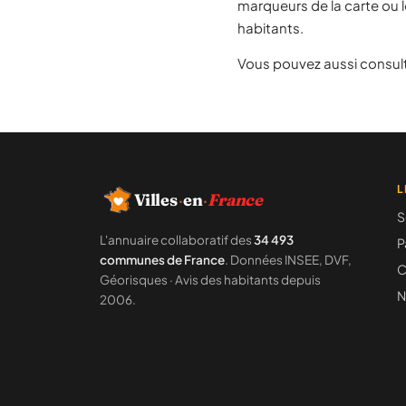
marqueurs de la carte ou l
habitants.
Vous pouvez aussi consult
L
Villes
·
en
·
France
S
L'annuaire collaboratif des
34 493
P
communes de France
. Données INSEE, DVF,
C
Géorisques · Avis des habitants depuis
N
2006.