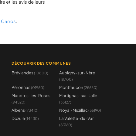
e et les avis de leurs
 Carros
.
DÉCOUVRIR DES COMMUNES
Bréviandes
Aubigny-sur-Nère
(10800)
(18700)
Péronnas
Montfaucon
(01960)
(25660)
Mandres-les-Roses
Martignas-sur-Jalle
(94520)
(33127)
Albens
Noyal-Muzillac
(73410)
(56190)
Dozulé
La Valette-du-Var
(14430)
(83160)