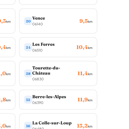
Vence
9,3
9,5
20
km
km
06140
Les Ferres
0,4
10,4
24
km
km
06510
Tourette-du-
1,0
11,4
Château
28
km
km
06830
Berre-les-Alpes
1,8
11,9
32
km
km
06390
La Colle-sur-Loup
3,0
13,2
36
km
km
06480