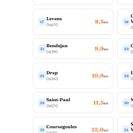
Levens
8,5
V
17
18
km
06670
0
Bendejun
9,9
21
22
km
06390
0
Drap
L
10,9
25
26
km
06340
0
Saint-Paul
N
11,5
29
30
km
06570
S
Coursegoules
12,0
33
34
km
06140