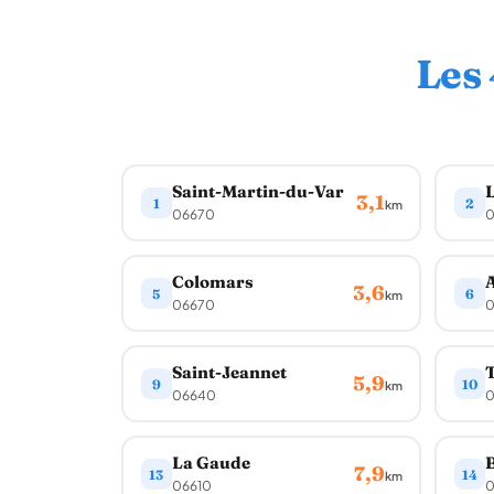
Les
Saint-Martin-du-Var
L
3,1
1
2
km
06670
0
Colomars
3,6
5
6
km
06670
0
Saint-Jeannet
T
5,9
9
10
km
06640
0
La Gaude
B
7,9
13
14
km
06610
0