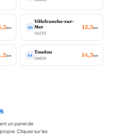
Villefranche-sur-
3,3
13,3
Mer
40
km
km
06230
Toudon
4,2
14,3
44
km
km
06830
s
ent un panel de
ropre. Cliquez sur les