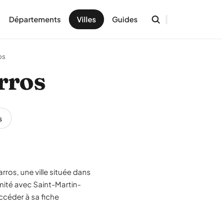
Départements
Villes
Guides
os
arros
s
ros, une ville située dans
mité avec Saint-Martin-
ccéder à sa fiche