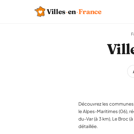
Villes
·
en
·
France
F
Vill
Découvrez les communes si
le Alpes-Maritimes (06), r
du-Var (à 3 km), Le Broc (
détaillée.