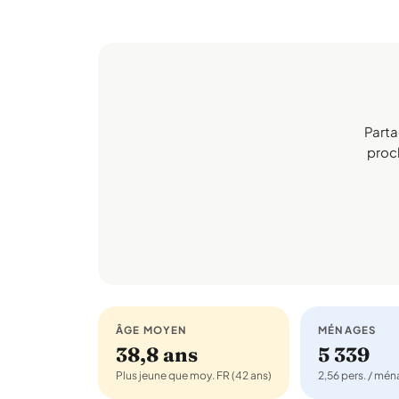
Parta
proch
ÂGE MOYEN
MÉNAGES
38,8 ans
5 339
Plus jeune que moy. FR (42 ans)
2,56 pers. / mé