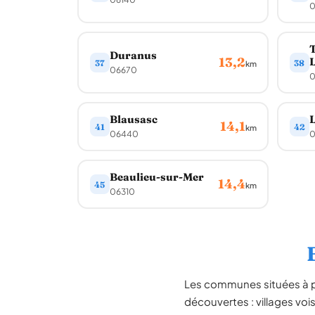
0
Duranus
13,2
37
38
km
06670
0
Blausasc
L
14,1
41
42
km
06440
0
Beaulieu-sur-Mer
14,4
45
km
06310
Les communes situées à 
découvertes : villages voi