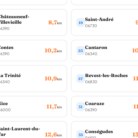
Châteauneuf-
Saint-André
8,7
illevieille
19
km
06730
6390
Contes
Cantaron
10,2
1
23
km
6390
06340
a Trinité
Revest-les-Roches
10,9
1
27
km
6340
06830
ice
Coaraze
11,7
1
31
km
06000
06390
aint-Laurent-du-
Conségudes
12,6
1
Var
35
km
06510