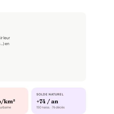
r leur
s…) en
SOLDE NATUREL
b/km²
+74 / an
urbaine
150 naiss. · 76 décès