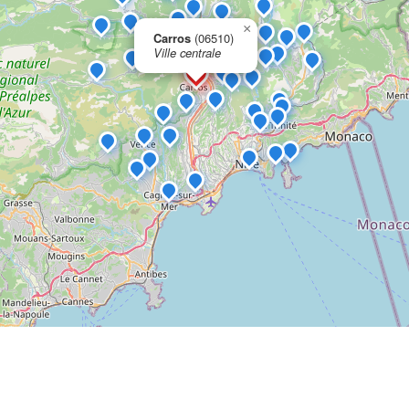
×
Carros
(06510)
Ville centrale