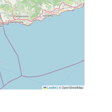
Leaflet
|
© OpenStreetMap