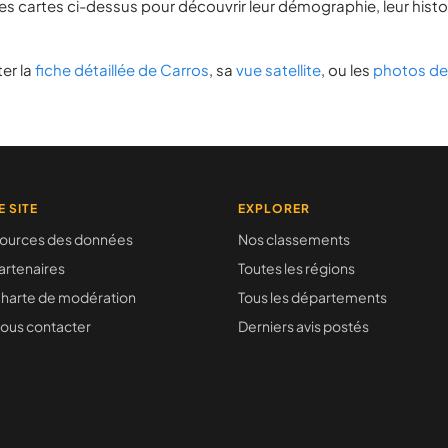
es cartes ci-dessus pour découvrir leur démographie, leur histoir
er la
fiche détaillée de Carros
, sa
vue satellite
, ou les
photos de
E SITE
EXPLORER
ources des données
Nos classements
artenaires
Toutes les régions
harte de modération
Tous les départements
ous contacter
Derniers avis postés