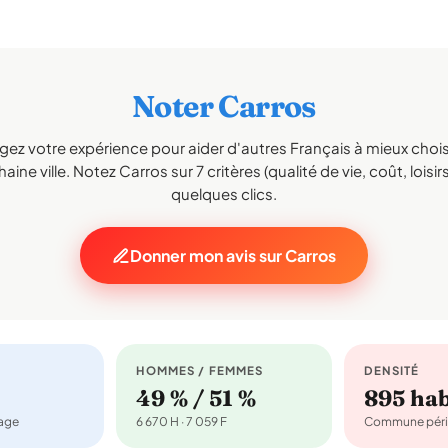
Noter Carros
gez votre expérience pour aider d'autres Français à mieux choisi
aine ville. Notez Carros sur 7 critères (qualité de vie, coût, loisir
quelques clics.
Donner mon avis sur Carros
HOMMES / FEMMES
DENSITÉ
49 % / 51 %
895 ha
nage
6 670 H · 7 059 F
Commune péri