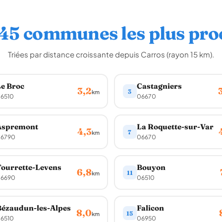
 45 communes les plus pro
Triées par distance croissante depuis Carros (rayon 15 km).
e Broc
Castagniers
3,2
3
km
6510
06670
Aspremont
La Roquette-sur-Var
4,3
7
km
6790
06670
ourrette-Levens
Bouyon
6,8
11
km
6690
06510
ézaudun-les-Alpes
Falicon
8,0
15
km
6510
06950