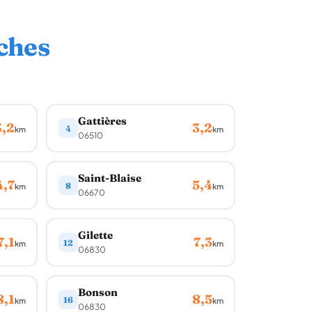
ches
Gattières
3,2
3,2
4
km
km
06510
Saint-Blaise
4,7
5,4
8
km
km
06670
Gilette
7,1
7,3
12
km
km
06830
Bonson
8,1
8,5
16
km
km
06830