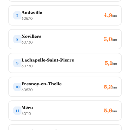
Andeville
4,9
7
km
60570
Novillers
5,0
8
km
60730
Lachapelle-Saint-Pierre
5,1
9
km
60730
Fresnoy-en-Thelle
5,2
10
km
60530
Méru
5,6
11
km
60110