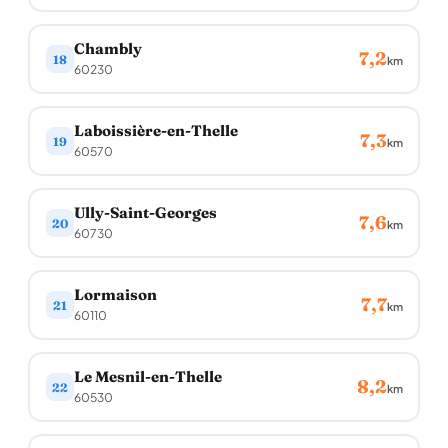
Chambly
7,2
18
km
60230
Laboissière-en-Thelle
7,3
19
km
60570
Ully-Saint-Georges
7,6
20
km
60730
Lormaison
7,7
21
km
60110
Le Mesnil-en-Thelle
8,2
22
km
60530