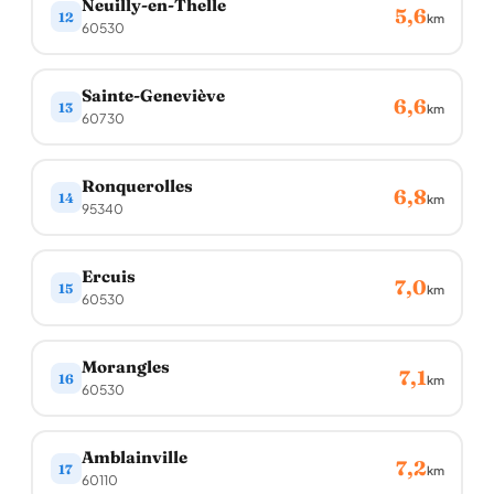
Neuilly-en-Thelle
5,6
12
km
60530
Sainte-Geneviève
6,6
13
km
60730
Ronquerolles
6,8
14
km
95340
Ercuis
7,0
15
km
60530
Morangles
7,1
16
km
60530
Amblainville
7,2
17
km
60110