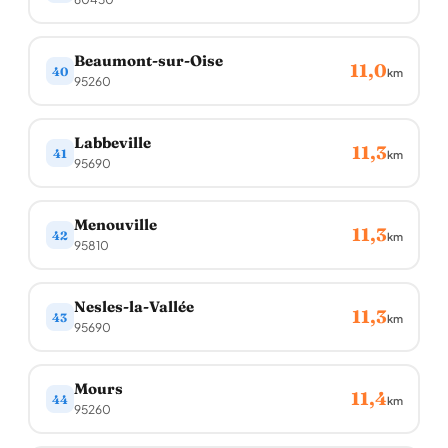
Beaumont-sur-Oise
11,0
40
km
95260
Labbeville
11,3
41
km
95690
Menouville
11,3
42
km
95810
Nesles-la-Vallée
11,3
43
km
95690
Mours
11,4
44
km
95260