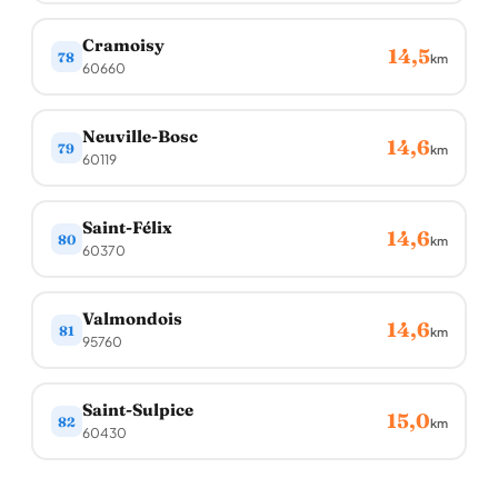
Cramoisy
14,5
78
km
60660
Neuville-Bosc
14,6
79
km
60119
Saint-Félix
14,6
80
km
60370
Valmondois
14,6
81
km
95760
Saint-Sulpice
15,0
82
km
60430