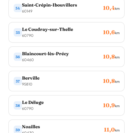
Saint-Crépin-Ibouvillers
10,4
34
km
60149
Le Coudray-sur-Thelle
10,6
35
km
60790
Blaincourt-lès-Précy
10,8
36
km
60460
Berville
10,8
37
km
95810
Le Déluge
10,9
38
km
60790
Noailles
11,0
39
km
60430