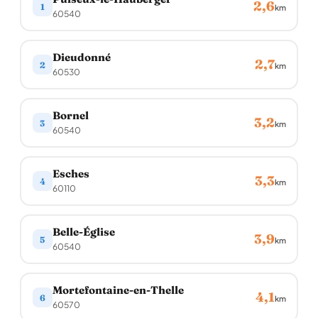
2,6
1
km
60540
Dieudonné
2,7
2
km
60530
Bornel
3,2
3
km
60540
Esches
3,3
4
km
60110
Belle-Église
3,9
5
km
60540
Mortefontaine-en-Thelle
4,1
6
km
60570