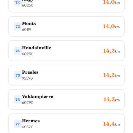
14,0
72
km
60250
Monts
14,0
73
km
60119
Hondainville
14,2
74
km
60250
Presles
14,2
75
km
95590
Valdampierre
14,3
76
km
60790
Hermes
14,4
77
km
60370