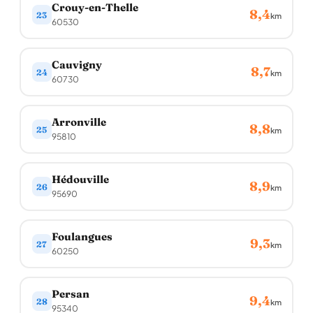
Crouy-en-Thelle
8,4
23
km
60530
Cauvigny
8,7
24
km
60730
Arronville
8,8
25
km
95810
Hédouville
8,9
26
km
95690
Foulangues
9,3
27
km
60250
Persan
9,4
28
km
95340