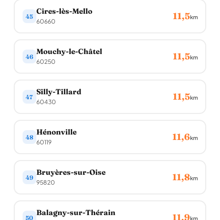
Cires-lès-Mello
11,5
45
km
60660
Mouchy-le-Châtel
11,5
46
km
60250
Silly-Tillard
11,5
47
km
60430
Hénonville
11,6
48
km
60119
Bruyères-sur-Oise
11,8
49
km
95820
Balagny-sur-Thérain
11,9
50
km