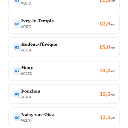
12,8
61
km
95810
Ivry-le-Temple
12,9
62
km
60173
Hodenc-l'Évêque
13,0
63
km
60430
Mouy
13,2
64
km
60250
Ponchon
13,5
65
km
60430
Noisy-sur-Oise
13,5
66
km
95270