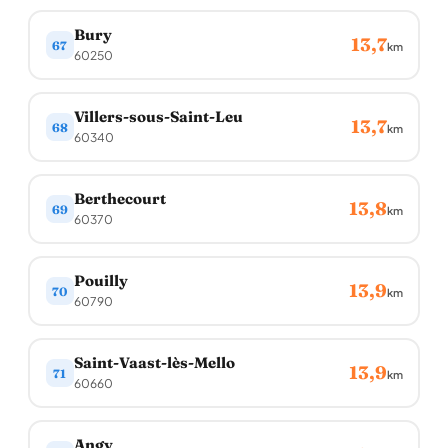
Bury
13,7
67
km
60250
Villers-sous-Saint-Leu
13,7
68
km
60340
Berthecourt
13,8
69
km
60370
Pouilly
13,9
70
km
60790
Saint-Vaast-lès-Mello
13,9
71
km
60660
Angy