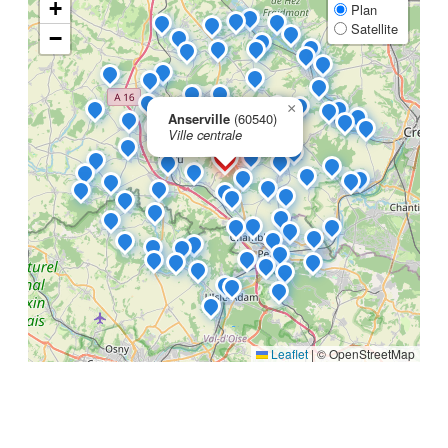
+
Plan
Satellite
−
×
Anserville
(60540)
Ville centrale
Leaflet
|
© OpenStreetMap