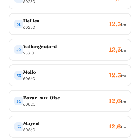
60250
Heilles
12,3
51
km
60250
Vallangoujard
12,3
52
km
95810
Mello
12,5
53
km
60660
Boran-sur-Oise
12,6
54
km
60820
Maysel
12,6
55
km
60660