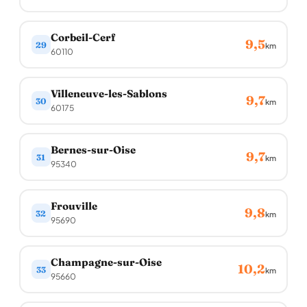
Corbeil-Cerf
9,5
29
km
60110
Villeneuve-les-Sablons
9,7
30
km
60175
Bernes-sur-Oise
9,7
31
km
95340
Frouville
9,8
32
km
95690
Champagne-sur-Oise
10,2
33
km
95660