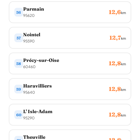
Parmain
12,6
56
km
95620
Nointel
12,7
57
km
95590
Précy-sur-Oise
12,8
58
km
60460
Haravilliers
12,8
59
km
95640
L' Isle-Adam
12,8
60
km
95290
Theuville