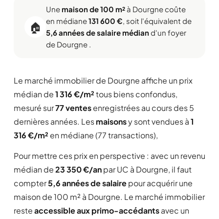
Une
maison de 100 m²
à Dourgne coûte
en médiane
131 600 €
, soit l'équivalent de
🏠
5,6 années de salaire médian
d'un foyer
de Dourgne .
Le marché immobilier de Dourgne affiche un prix
médian de
1 316 €/m²
tous biens confondus,
mesuré sur
77 ventes
enregistrées au cours des 5
dernières années. Les
maisons
y sont vendues à
1
316 €/m²
en médiane (77 transactions),
Pour mettre ces prix en perspective : avec un revenu
médian de
23 350 €/an
par UC à Dourgne, il faut
compter
5,6 années de salaire
pour acquérir une
maison de 100 m² à Dourgne. Le marché immobilier
reste
accessible aux primo-accédants
avec un