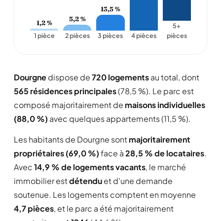
13,5 %
5,2 %
1,2 %
5+
1 pièce
2 pièces
3 pièces
4 pièces
pièces
Dourgne
dispose de
720 logements
au total, dont
565 résidences principales
(78,5 %). Le parc est
composé majoritairement de
maisons individuelles
(88,0 %)
avec quelques appartements (11,5 %).
Les habitants de Dourgne sont
majoritairement
propriétaires (69,0 %)
face à
28,5 % de locataires
.
Avec
14,9 % de logements vacants
, le marché
immobilier est
détendu
et d'une demande
soutenue. Les logements comptent en moyenne
4,7 pièces
, et le parc a été majoritairement