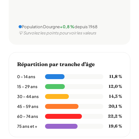
Population Dourgne
+0,8 %
depuis 1968
💡 Survolez les points pour voir les valeurs
Répartition par tranche d'âge
11,8 %
0 – 14 ans
12,0 %
15 – 29 ans
14,3 %
30 – 44 ans
20,1 %
45 – 59 ans
22,2 %
60 – 74 ans
19,6 %
75 ans et +