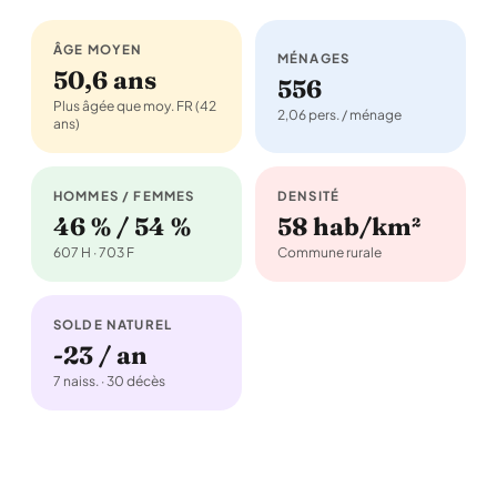
ÂGE MOYEN
MÉNAGES
50,6 ans
556
Plus âgée que moy. FR (42
2,06 pers. / ménage
ans)
HOMMES / FEMMES
DENSITÉ
46 % / 54 %
58 hab/km²
607 H · 703 F
Commune rurale
SOLDE NATUREL
-23 / an
7 naiss. · 30 décès