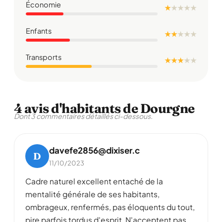
Économie
★
★
★
★
★
Enfants
★ ★
★
★
★
Transports
★ ★ ★
★
★
4 avis d'habitants de Dourgne
Dont 3 commentaires détaillés ci-dessous.
davefe2856@dixiser.c
D
11/10/2023
Cadre naturel excellent entaché de la
mentalité générale de ses habitants,
ombrageux, renfermés, pas éloquents du tout,
pire parfois tordus d'esprit. N'acceptent pas