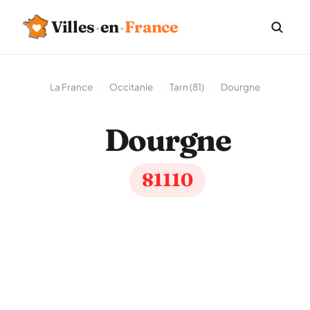
Villes
·
en
·
France
La France
›
Occitanie
›
Tarn (81)
›
Dourgne
Dourgne
81110