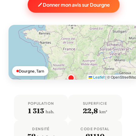
Donner mon avis sur Dourgne
Dourgne, Tarn
Leaflet
|
© OpenStreetMa
POPULATION
SUPERFICIE
1 313
22,8
hab.
km²
DENSITÉ
CODE POSTAL