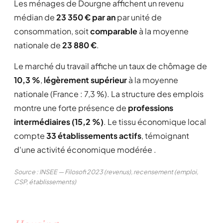
Les ménages de Dourgne affichent un revenu
médian de
23 350 € par an
par unité de
consommation, soit
comparable
à la moyenne
nationale de
23 880 €
.
Le marché du travail affiche un taux de chômage de
10,3 %
,
légèrement supérieur
à la moyenne
nationale (France : 7,3 %). La structure des emplois
montre une forte présence de
professions
intermédiaires (15,2 %)
. Le tissu économique local
compte
33 établissements actifs
, témoignant
d'une activité économique modérée .
Source : INSEE — Filosofi 2023 (revenus), recensement (emploi,
CSP, établissements)