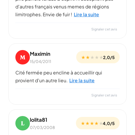
d'autres français venus memes de régions
limitrophes. Envie de fuir !
Lire la suite
Signaler cet avis
Maximin
M
★ ★
★
★
★
2,0/5
15/04/2011
Cité fermée peu encline à accueillir qui
provient d'un autre lieu.
Lire la suite
Signaler cet avis
lolita81
L
★ ★ ★ ★
★
4,0/5
07/03/2008