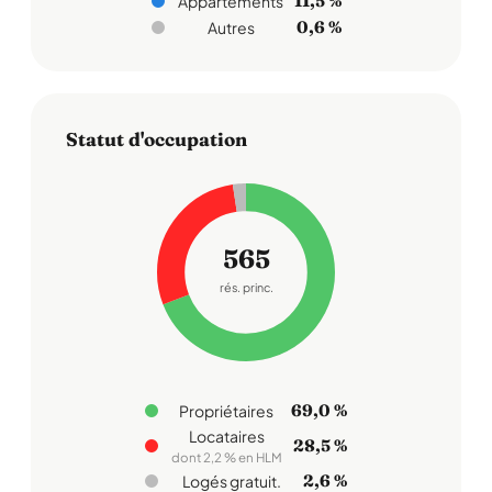
11,5 %
Appartements
0,6 %
Autres
Statut d'occupation
565
rés. princ.
69,0 %
Propriétaires
Locataires
28,5 %
dont 2,2 % en HLM
2,6 %
Logés gratuit.