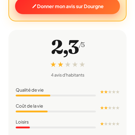
Donner mon avis sur Dourgne
2,3
/5
★ ★
★
★
★
4 avis d'habitants
Qualité de vie
★ ★
★
★
★
Coût de la vie
★ ★
★
★
★
Loisirs
★
★
★
★
★