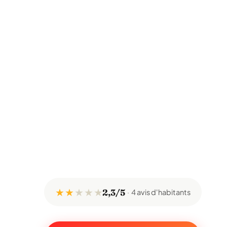
★ ★
★
★
★
2,3/5
4 avis d'habitants