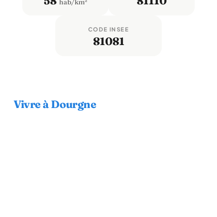
58
81110
hab/km²
CODE INSEE
81081
Vivre à Dourgne