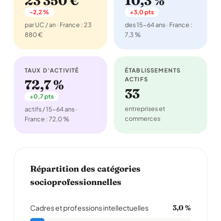
23 350 €
10,3 %
-2,2 %
+3,0 pts
par UC / an · France : 23
des 15-64 ans · France :
880 €
7,3 %
TAUX D'ACTIVITÉ
ÉTABLISSEMENTS
ACTIFS
72,7 %
33
+0,7 pts
entreprises et
actifs / 15-64 ans ·
commerces
France : 72,0 %
Répartition des catégories
socioprofessionnelles
Cadres et professions intellectuelles
3,0 %