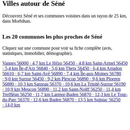
Villes autour de Séné
Découvrez Séné et ses communes voisines dans un rayon de 25 km,
dans Morbihan.
Leaflet
|
© OpenStreetMap contributors
+
Les 20 communes les plus proches de Séné
−
Cliquez sur une commune pour voir sa fiche complète (avis,
statistiques, immobilier, démographie).
Vannes
56000
· 4,7 km
Le Hézo
56450
· 4,8 km
Saint-Armel
56450
· 5,4 km
Île-d'Arz
56840
· 5,6 km
Theix
56450
· 6,4 km
Arradon
56610
· 6,7 km
Saint-Avé
56890
· 7,4 km
Île-aux-Moines
56780
· 9,0 km
Surzur
56450
· 9,2 km
Plescop
56890
· 9,6 km
Ploeren
56880
· 10,3 km
Sarzeau
56370
· 10,6 km
La Trinité-Surzur
56190
· 10,9 km
Meucon
56890
· 11,2 km
Saint-Nolff
56250
· 11,4 km
Treffléan
56250
· 11,7 km
Larmor-Baden
56870
· 12,3 km
Le Tour-
du-Parc
56370
· 12,6 km
Baden
56870
· 13,5 km
Sulniac
56250
· 14,0 km