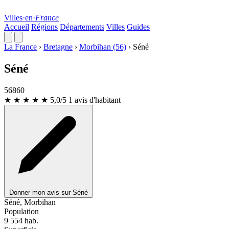
Villes
·
en
·
France
Accueil
Régions
Départements
Villes
Guides
La France
›
Bretagne
›
Morbihan (56)
›
Séné
Séné
56860
★ ★ ★ ★ ★
5,0/5
1 avis d'habitant
Donner mon avis sur Séné
Leaflet
|
© OpenStreetMap
Séné, Morbihan
Population
9 554
hab.