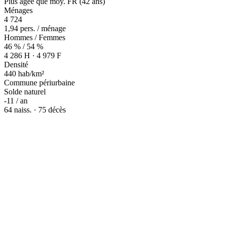
Plus âgée que moy. FR (42 ans)
Ménages
4 724
1,94 pers. / ménage
Hommes / Femmes
46 % / 54 %
4 286 H · 4 979 F
Densité
440 hab/km²
Commune périurbaine
Solde naturel
-11 / an
64 naiss. · 75 décès