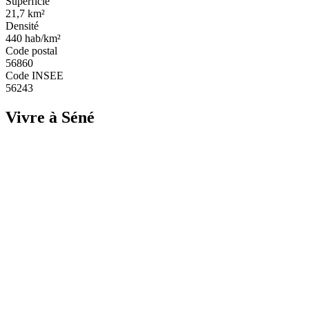
Superficie
21,7
km²
Densité
440
hab/km²
Code postal
56860
Code INSEE
56243
Vivre à Séné