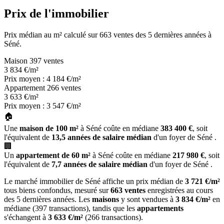
Prix de l'immobilier
Prix médian au m² calculé sur 663 ventes des 5 dernières années à
Séné.
Maison
397 ventes
3 834
€/m²
Prix moyen : 4 184 €/m²
Appartement
266 ventes
3 633
€/m²
Prix moyen : 3 547 €/m²
🏠
Une
maison de 100 m²
à Séné coûte en médiane
383 400 €
, soit
l'équivalent de
13,5 années de salaire médian
d'un foyer de Séné .
🏢
Un
appartement de 60 m²
à Séné coûte en médiane
217 980 €
, soit
l'équivalent de
7,7 années de salaire médian
d'un foyer de Séné .
Le marché immobilier de Séné affiche un prix médian de
3 721 €/m²
tous biens confondus, mesuré sur
663 ventes
enregistrées au cours
des 5 dernières années. Les
maisons
y sont vendues à
3 834 €/m²
en
médiane (397 transactions), tandis que les
appartements
s'échangent à
3 633 €/m²
(266 transactions).