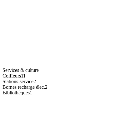
Services & culture
Coiffeurs
11
Stations-service
2
Bornes recharge élec.
2
Bibliothèques
1