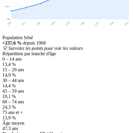
3,9 k
700
1968
1975
1982
1990
1999
2006
2011
2016
2022
Population Séné
+237,6 %
depuis 1968
💡 Survolez les points pour voir les valeurs
Répartition par tranche d'âge
0 – 14 ans
13,4 %
15 – 29 ans
14,9 %
30 – 44 ans
14,4 %
45 – 59 ans
19,1 %
60 – 74 ans
24,3 %
75 ans et +
13,9 %
Âge moyen
47,3 ans