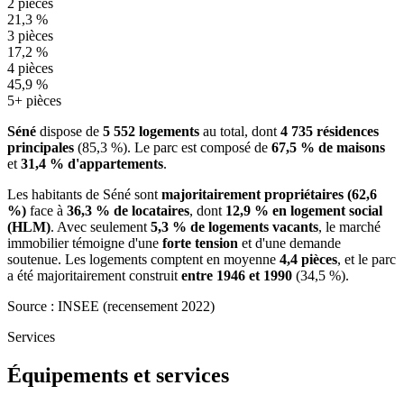
2 pièces
21,3 %
3 pièces
17,2 %
4 pièces
45,9 %
5+ pièces
Séné
dispose de
5 552 logements
au total, dont
4 735 résidences
principales
(85,3 %). Le parc est composé de
67,5 % de maisons
et
31,4 % d'appartements
.
Les habitants de Séné sont
majoritairement propriétaires (62,6
%)
face à
36,3 % de locataires
, dont
12,9 % en logement social
(HLM)
. Avec seulement
5,3 % de logements vacants
, le marché
immobilier témoigne d'une
forte tension
et d'une demande
soutenue. Les logements comptent en moyenne
4,4 pièces
, et le parc
a été majoritairement construit
entre 1946 et 1990
(34,5 %).
Source : INSEE (recensement 2022)
Services
Équipements et services