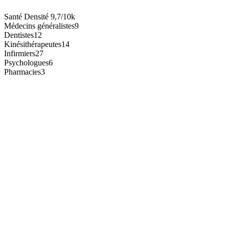
Santé
Densité
9,7/10k
Médecins généralistes
9
Dentistes
12
Kinésithérapeutes
14
Infirmiers
27
Psychologues
6
Pharmacies
3