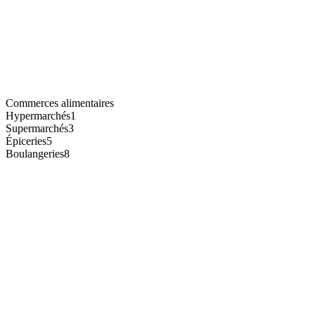
Commerces alimentaires
Hypermarchés
1
Supermarchés
3
Épiceries
5
Boulangeries
8