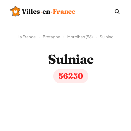
Villes
·
en
·
France
La France
›
Bretagne
›
Morbihan (56)
›
Sulniac
Sulniac
56250