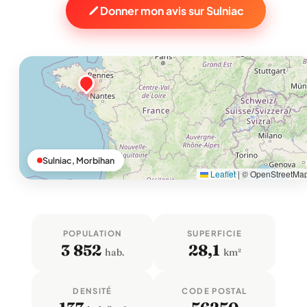
Donner mon avis sur Sulniac
Sulniac, Morbihan
Leaflet
|
© OpenStreetMa
POPULATION
SUPERFICIE
3 852
28,1
hab.
km²
DENSITÉ
CODE POSTAL