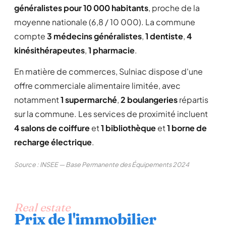
généralistes pour 10 000 habitants
, proche de la
moyenne nationale (6,8 / 10 000). La commune
compte
3 médecins généralistes
,
1 dentiste
,
4
kinésithérapeutes
,
1 pharmacie
.
En matière de commerces, Sulniac dispose d'une
offre commerciale alimentaire limitée, avec
notamment
1 supermarché
,
2 boulangeries
répartis
sur la commune. Les services de proximité incluent
4 salons de coiffure
et
1 bibliothèque
et
1 borne de
recharge électrique
.
Source : INSEE — Base Permanente des Équipements 2024
Real estate
Prix de l'immobilier