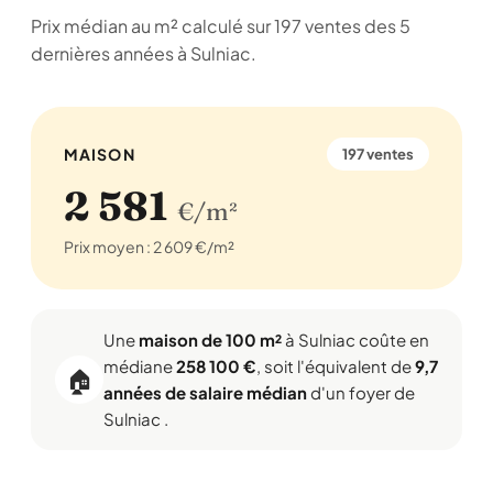
Prix médian au m² calculé sur 197 ventes des 5
dernières années à Sulniac.
MAISON
197 ventes
2 581
€/m²
Prix moyen : 2 609 €/m²
Une
maison de 100 m²
à Sulniac coûte en
médiane
258 100 €
, soit l'équivalent de
9,7
🏠
années de salaire médian
d'un foyer de
Sulniac .