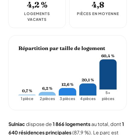
4,2 %
4,8
LOGEMENTS
PIÈCES EN MOYENNE
VACANTS
Répartition par taille de logement
60,4 %
20,1 %
12,6 %
6,2 %
0,7 %
5+
1 pièce
2 pièces
3 pièces
4 pièces
pièces
Sulniac
dispose de
1 866 logements
au total, dont
1
640 résidences principales
(87,9 %). Le parc est