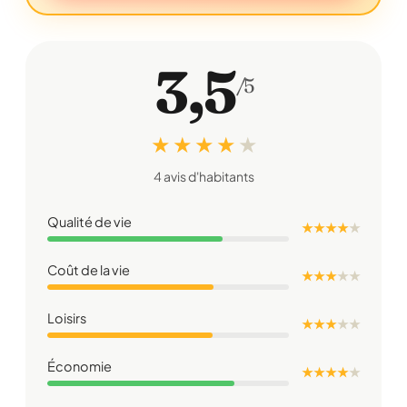
3,5
/5
★ ★ ★ ★
★
4 avis d'habitants
Qualité de vie
★ ★ ★ ★
★
Coût de la vie
★ ★ ★
★
★
Loisirs
★ ★ ★
★
★
Économie
★ ★ ★ ★
★