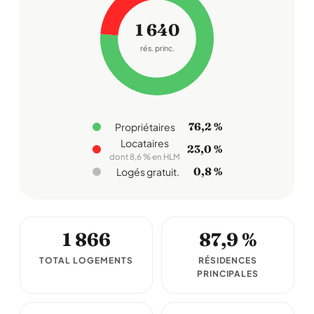
1 640
rés. princ.
76,2 %
Propriétaires
Locataires
23,0 %
dont 8,6 % en HLM
0,8 %
Logés gratuit.
1 866
87,9 %
TOTAL LOGEMENTS
RÉSIDENCES
PRINCIPALES