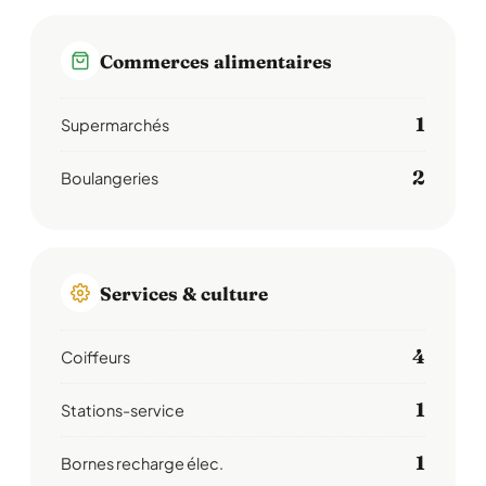
Commerces alimentaires
1
Supermarchés
2
Boulangeries
Services & culture
4
Coiffeurs
1
Stations-service
1
Bornes recharge élec.