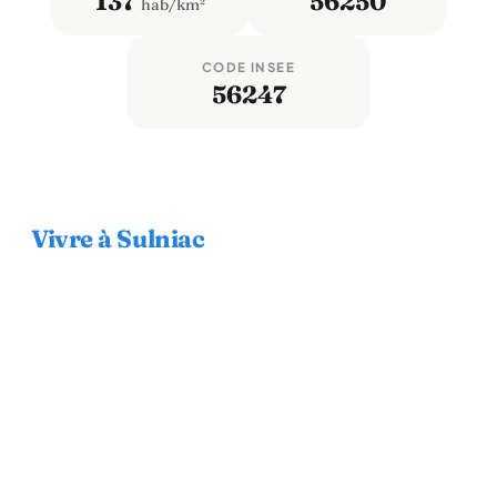
137
56250
hab/km²
CODE INSEE
56247
Vivre à Sulniac