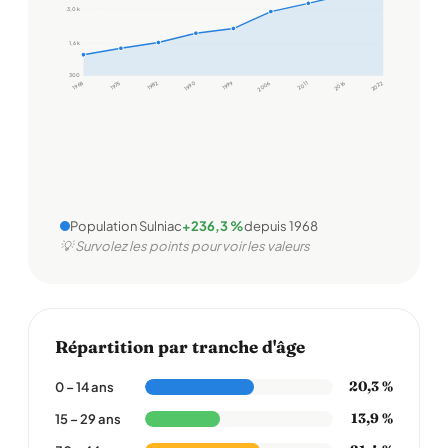
3,0 k
1,6 k
300
1968
1975
1982
1990
1999
2006
2011
2016
2022
Population Sulniac
+236,3 %
depuis 1968
💡 Survolez les points pour voir les valeurs
Répartition par tranche d'âge
20,3 %
0 – 14 ans
13,9 %
15 – 29 ans