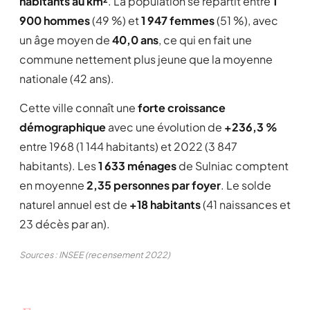
habitants au km²
. La population se répartit entre
1
900 hommes
(49 %) et
1 947 femmes
(51 %), avec
un âge moyen de
40,0 ans
, ce qui en fait une
commune nettement plus jeune que la moyenne
nationale (42 ans).
Cette ville connaît une
forte croissance
démographique
avec une évolution de
+236,3 %
entre 1968 (1 144 habitants) et 2022 (3 847
habitants). Les
1 633 ménages
de Sulniac comptent
en moyenne
2,35 personnes par foyer
. Le solde
naturel annuel est de
+18 habitants
(41 naissances et
23 décès par an).
Sources : INSEE (recensement 2022)