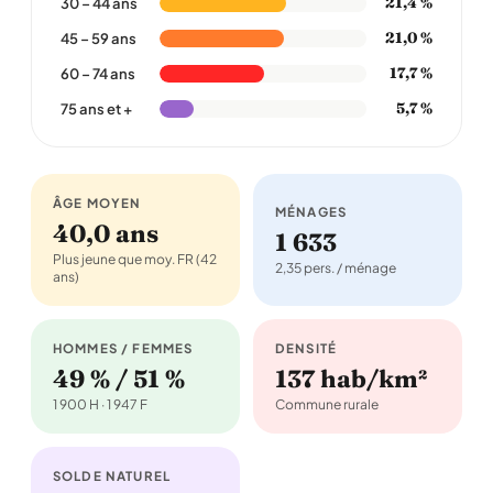
21,4 %
30 – 44 ans
21,0 %
45 – 59 ans
17,7 %
60 – 74 ans
5,7 %
75 ans et +
ÂGE MOYEN
MÉNAGES
40,0 ans
1 633
Plus jeune que moy. FR (42
2,35 pers. / ménage
ans)
HOMMES / FEMMES
DENSITÉ
49 % / 51 %
137 hab/km²
1 900 H · 1 947 F
Commune rurale
SOLDE NATUREL