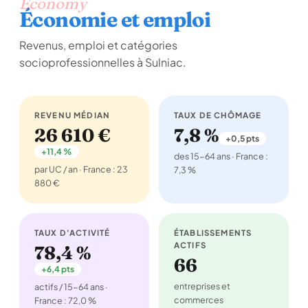
Economy
Économie et emploi
Revenus, emploi et catégories
socioprofessionnelles à Sulniac.
REVENU MÉDIAN
TAUX DE CHÔMAGE
26 610 €
7,8 %
+0,5 pts
+11,4 %
des 15-64 ans · France :
par UC / an · France : 23
7,3 %
880 €
TAUX D'ACTIVITÉ
ÉTABLISSEMENTS
ACTIFS
78,4 %
66
+6,4 pts
entreprises et
actifs / 15-64 ans ·
commerces
France : 72,0 %