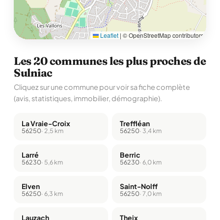
Leaflet
|
© OpenStreetMap contributors
Les 20 communes les plus proches de
Sulniac
Cliquez sur une commune pour voir sa fiche complète
(avis, statistiques, immobilier, démographie).
La Vraie-Croix
Treffléan
56250
· 2,5 km
56250
· 3,4 km
Larré
Berric
56230
· 5,6 km
56230
· 6,0 km
Elven
Saint-Nolff
56250
· 6,3 km
56250
· 7,0 km
Lauzach
Theix