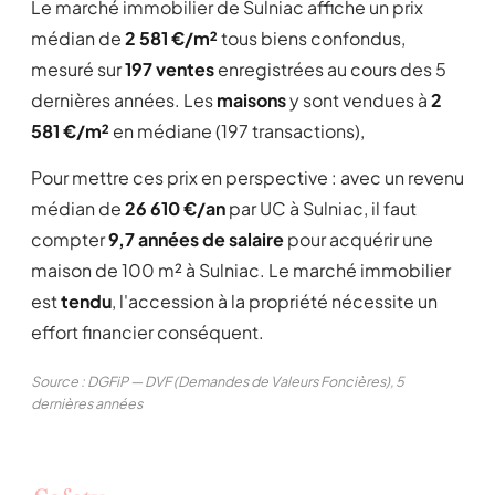
Le marché immobilier de Sulniac affiche un prix
médian de
2 581 €/m²
tous biens confondus,
mesuré sur
197 ventes
enregistrées au cours des 5
dernières années. Les
maisons
y sont vendues à
2
581 €/m²
en médiane (197 transactions),
Pour mettre ces prix en perspective : avec un revenu
médian de
26 610 €/an
par UC à Sulniac, il faut
compter
9,7 années de salaire
pour acquérir une
maison de 100 m² à Sulniac. Le marché immobilier
est
tendu
, l'accession à la propriété nécessite un
effort financier conséquent.
Source : DGFiP — DVF (Demandes de Valeurs Foncières), 5
dernières années