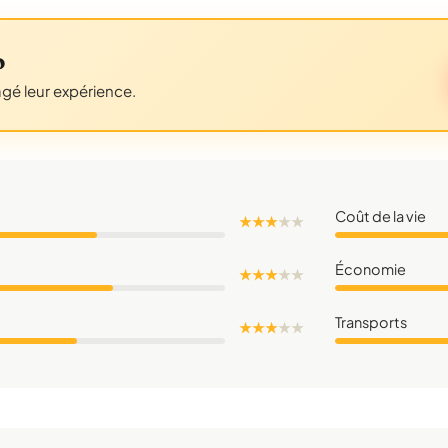
o
agé leur expérience.
Coût de la vie
★ ★ ★
★
★
Économie
★ ★ ★
★
★
Transports
★ ★ ★
★
★