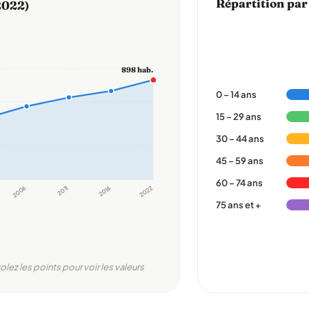
Répartition par
2022)
898 hab.
0 – 14 ans
15 – 29 ans
30 – 44 ans
45 – 59 ans
60 – 74 ans
2006
2011
2016
2022
75 ans et +
olez les points pour voir les valeurs