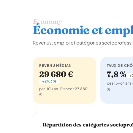
Economy
Économie et empl
Revenus, emploi et catégories socioprofessi
REVENU MÉDIAN
TAUX DE CH
29 680 €
7,8 %
+0
+24,3 %
des 15-64 ans ·
par UC / an · France : 23 880
%
€
Répartition des catégories sociopro