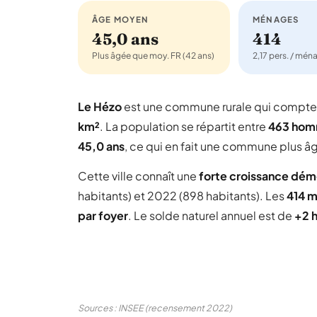
ÂGE MOYEN
MÉNAGES
45,0 ans
414
Plus âgée que moy. FR (42 ans)
2,17 pers. / mén
Le Hézo
est une commune rurale qui compt
km²
. La population se répartit entre
463 ho
45,0 ans
, ce qui en fait une commune plus â
Cette ville connaît une
forte croissance dé
habitants) et 2022 (898 habitants). Les
414 
par foyer
. Le solde naturel annuel est de
+2 
Sources : INSEE (recensement 2022)