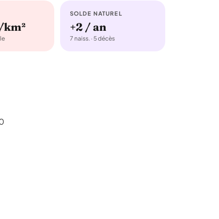
SOLDE NATUREL
b/km²
+2 / an
le
7 naiss. · 5 décès
50