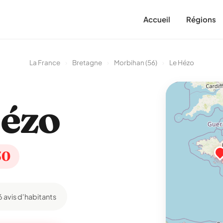
Accueil
Régions
La France
›
Bretagne
›
Morbihan (56)
›
Le Hézo
ézo
50
6 avis d'habitants