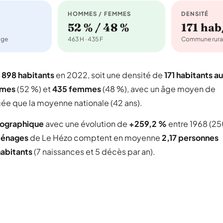
HOMMES / FEMMES
DENSITÉ
52 % / 48 %
171 ha
age
463 H · 435 F
Commune rura
e
898 habitants
en 2022, soit une densité de
171 habitants au
mmes
(52 %) et
435 femmes
(48 %), avec un âge moyen de
gée que la moyenne nationale (42 ans).
mographique
avec une évolution de
+259,2 %
entre 1968 (2
ménages
de Le Hézo comptent en moyenne
2,17 personnes
habitants
(7 naissances et 5 décès par an).