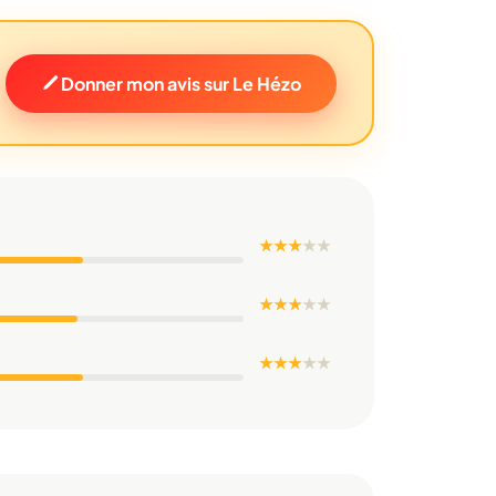
Donner mon avis sur Le Hézo
★ ★ ★
★
★
★ ★ ★
★
★
★ ★ ★
★
★