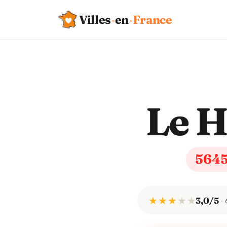
Villes
·
en
·
France
Le H
564
★ ★ ★
★
★
3,0/5