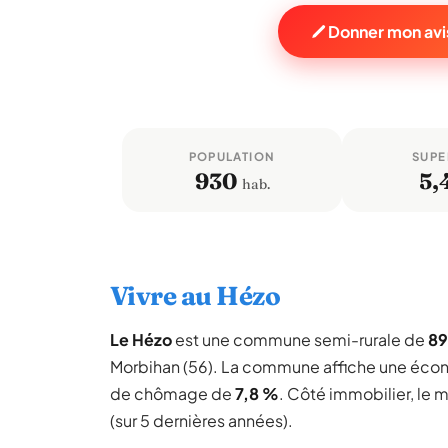
Donner mon avi
POPULATION
SUPE
930
5,
hab.
Vivre au Hézo
Le Hézo
est une commune semi-rurale de
89
Morbihan (56). La commune affiche une éco
de chômage de
7,8 %
. Côté immobilier, le 
(sur 5 dernières années).