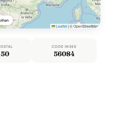
bihan
Leaflet
|
© OpenStreetMap
POSTAL
CODE INSEE
450
56084