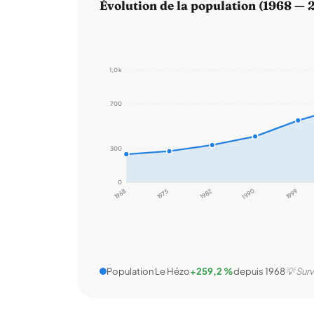
Évolution de la population (1968 — 
1,0 k
700
300
0
1968
1975
1982
1990
1999
Population Le Hézo
+259,2 %
depuis 1968
💡 Surv