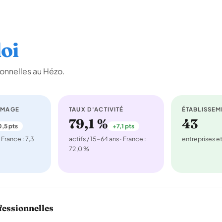
oi
onnelles au Hézo.
ÔMAGE
TAUX D'ACTIVITÉ
ÉTABLISSEM
79,1 %
43
,5 pts
+7,1 pts
 France : 7,3
actifs / 15-64 ans · France :
entreprises 
72,0 %
fessionnelles