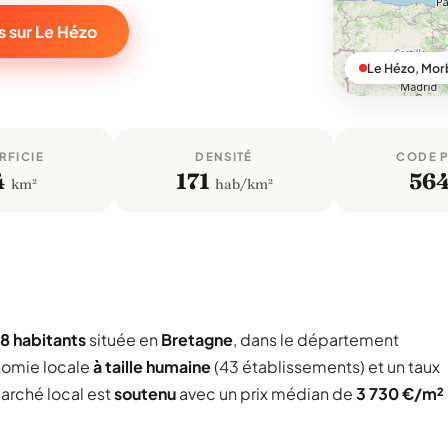
s sur Le Hézo
Le Hézo, Mor
RFICIE
DENSITÉ
CODE 
4
171
56
km²
hab/km²
8 habitants
située en
Bretagne
, dans le département
nomie locale
à taille humaine
(43 établissements) et un taux
marché local est
soutenu
avec un prix médian de
3 730 €/m²