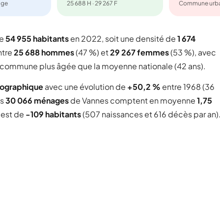
age
25 688 H · 29 267 F
Commune urba
te
54 955 habitants
en 2022, soit une densité de
1 674
ntre
25 688 hommes
(47 %) et
29 267 femmes
(53 %), avec
ne commune plus âgée que la moyenne nationale (42 ans).
mographique
avec une évolution de
+50,2 %
entre 1968 (36
es
30 066 ménages
de Vannes comptent en moyenne
1,75
l est de
-109 habitants
(507 naissances et 616 décès par an)