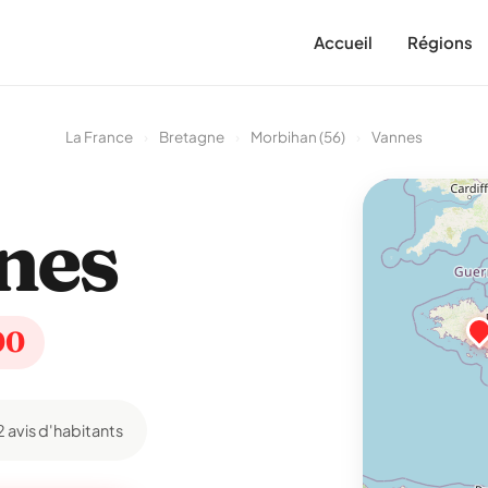
Accueil
Régions
La France
›
Bretagne
›
Morbihan (56)
›
Vannes
nes
00
2 avis d'habitants