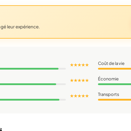
agé leur expérience.
Coût de la vie
★ ★ ★ ★ ★
Économie
★ ★ ★ ★ ★
Transports
★ ★ ★ ★ ★
s