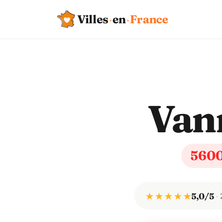
Villes
·
en
·
France
Van
560
★ ★ ★ ★ ★
5,0/5