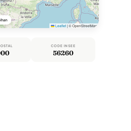
ihan
Leaflet
|
© OpenStreetMap
POSTAL
CODE INSEE
000
56260