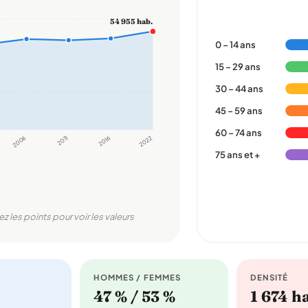
54 955 hab.
0 – 14 ans
15 – 29 ans
30 – 44 ans
45 – 59 ans
60 – 74 ans
2006
2011
2016
2022
75 ans et +
ez les points pour voir les valeurs
HOMMES / FEMMES
DENSITÉ
47 % / 53 %
1 674 