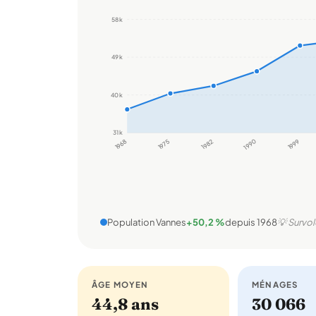
58 k
49 k
40 k
31 k
1968
1975
1982
1990
1999
Population Vannes
+50,2 %
depuis 1968
💡 Survol
ÂGE MOYEN
MÉNAGES
44,8 ans
30 066