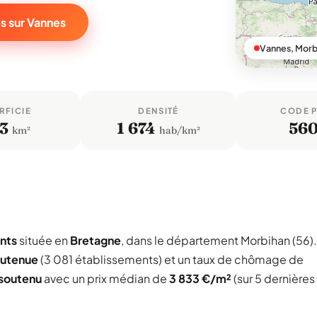
s sur Vannes
Vannes, Morb
RFICIE
DENSITÉ
CODE 
3
1 674
56
km²
hab/km²
nts
située en
Bretagne
, dans le département Morbihan (56).
utenue
(3 081 établissements) et un taux de chômage de
soutenu
avec un prix médian de
3 833 €/m²
(sur 5 dernières