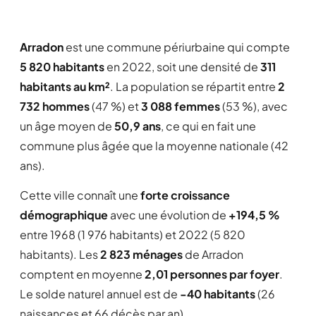
Arradon
est une commune périurbaine qui compte
5 820 habitants
en 2022, soit une densité de
311
habitants au km²
. La population se répartit entre
2
732 hommes
(47 %) et
3 088 femmes
(53 %), avec
un âge moyen de
50,9 ans
, ce qui en fait une
commune plus âgée que la moyenne nationale (42
ans).
Cette ville connaît une
forte croissance
démographique
avec une évolution de
+194,5 %
entre 1968 (1 976 habitants) et 2022 (5 820
habitants). Les
2 823 ménages
de Arradon
comptent en moyenne
2,01 personnes par foyer
.
Le solde naturel annuel est de
-40 habitants
(26
naissances et 66 décès par an).