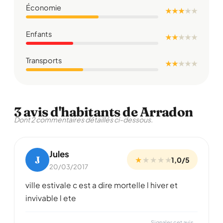
Économie
★ ★ ★
★
★
Enfants
★ ★
★
★
★
Transports
★ ★
★
★
★
3 avis d'habitants de Arradon
Dont 2 commentaires détaillés ci-dessous.
Jules
J
★
★
★
★
★
1,0/5
20/03/2017
ville estivale c est a dire mortelle l hiver et
invivable l ete
Signaler cet avis