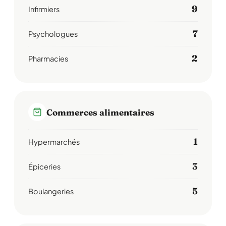
9
Infirmiers
7
Psychologues
2
Pharmacies
Commerces alimentaires
1
Hypermarchés
3
Épiceries
5
Boulangeries