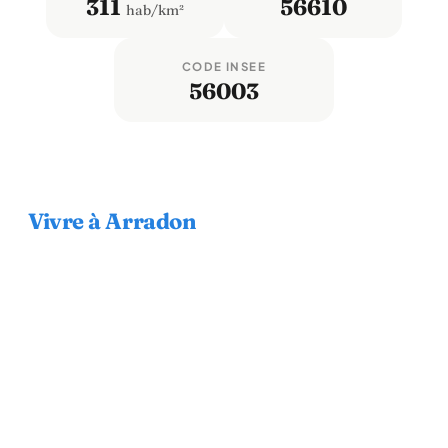
311
56610
hab/km²
CODE INSEE
56003
Vivre à Arradon