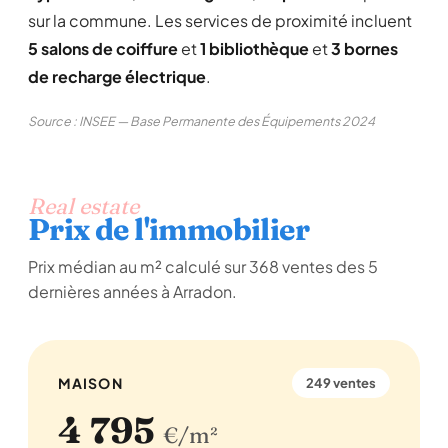
sur la commune. Les services de proximité incluent
5 salons de coiffure
et
1 bibliothèque
et
3 bornes
de recharge électrique
.
Source : INSEE — Base Permanente des Équipements 2024
Real estate
Prix de l'immobilier
Prix médian au m² calculé sur 368 ventes des 5
dernières années à Arradon.
MAISON
249 ventes
4 795
€/m²