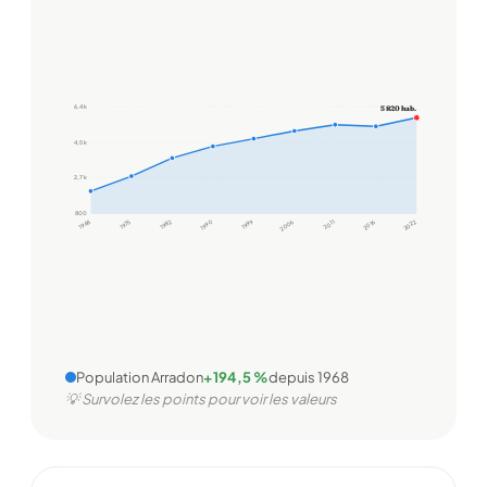
6,4 k
5 820 hab.
4,5 k
2,7 k
800
1968
1975
1982
1990
1999
2006
2011
2016
2022
Population Arradon
+194,5 %
depuis 1968
💡 Survolez les points pour voir les valeurs