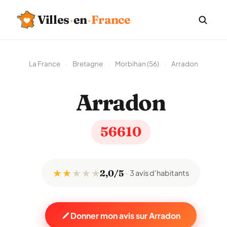
Villes
·
en
·
France
La France
›
Bretagne
›
Morbihan (56)
›
Arradon
Arradon
56610
★ ★
★
★
★
2,0/5
3 avis d'habitants
Donner mon avis sur Arradon