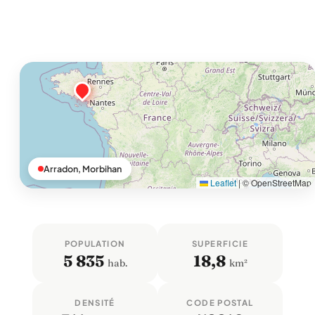
Arradon, Morbihan
Leaflet
|
© OpenStreetMap
POPULATION
SUPERFICIE
5 835
18,8
hab.
km²
DENSITÉ
CODE POSTAL