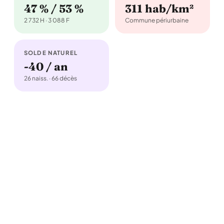
47 % / 53 %
311 hab/km²
2 732 H · 3 088 F
Commune périurbaine
SOLDE NATUREL
-40 / an
26 naiss. · 66 décès