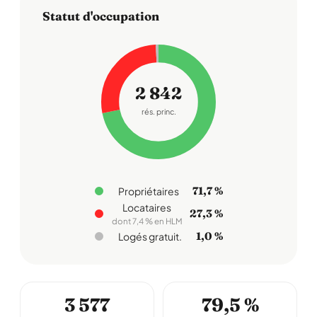
Statut d'occupation
2 842
rés. princ.
71,7 %
Propriétaires
Locataires
27,3 %
dont 7,4 % en HLM
1,0 %
Logés gratuit.
3 577
79,5 %