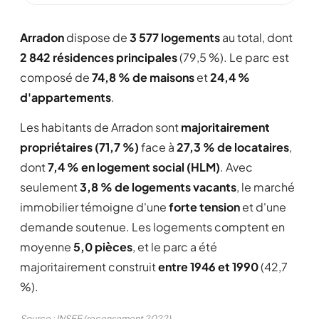
Arradon
dispose de
3 577 logements
au total, dont
2 842 résidences principales
(79,5 %). Le parc est
composé de
74,8 % de maisons
et
24,4 %
d'appartements
.
Les habitants de Arradon sont
majoritairement
propriétaires (71,7 %)
face à
27,3 % de locataires
,
dont
7,4 % en logement social (HLM)
. Avec
seulement
3,8 % de logements vacants
, le marché
immobilier témoigne d'une
forte tension
et d'une
demande soutenue. Les logements comptent en
moyenne
5,0 pièces
, et le parc a été
majoritairement construit
entre 1946 et 1990
(42,7
%).
Source : INSEE (recensement 2022)