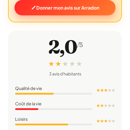
Donner mon avis sur Arradon
2,0
/5
★ ★
★
★
★
3 avis d'habitants
Qualité de vie
★ ★ ★
★
★
Coût de la vie
★ ★
★
★
★
Loisirs
★ ★ ★
★
★