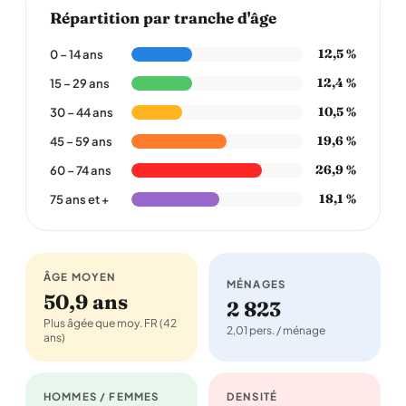
Répartition par tranche d'âge
12,5 %
0 – 14 ans
12,4 %
15 – 29 ans
10,5 %
30 – 44 ans
19,6 %
45 – 59 ans
26,9 %
60 – 74 ans
18,1 %
75 ans et +
ÂGE MOYEN
MÉNAGES
50,9 ans
2 823
Plus âgée que moy. FR (42
2,01 pers. / ménage
ans)
HOMMES / FEMMES
DENSITÉ