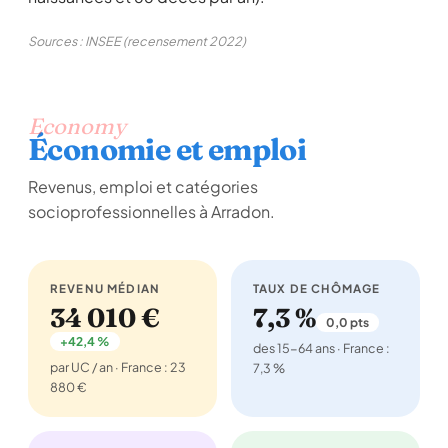
Sources : INSEE (recensement 2022)
Economy
Économie et emploi
Revenus, emploi et catégories
socioprofessionnelles à Arradon.
REVENU MÉDIAN
TAUX DE CHÔMAGE
34 010 €
7,3 %
0,0 pts
+42,4 %
des 15-64 ans · France :
par UC / an · France : 23
7,3 %
880 €