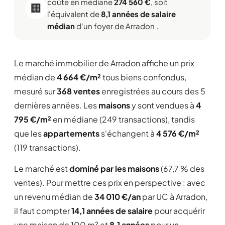
coûte en médiane
274 560 €
, soit
🏢
l'équivalent de
8,1 années de salaire
médian
d'un foyer de Arradon .
Le marché immobilier de Arradon affiche un prix
médian de
4 664 €/m²
tous biens confondus,
mesuré sur
368 ventes
enregistrées au cours des 5
dernières années. Les
maisons
y sont vendues à
4
795 €/m²
en médiane (249 transactions), tandis
que les
appartements
s'échangent à
4 576 €/m²
(119 transactions).
Le marché est
dominé par les maisons
(67,7 % des
ventes). Pour mettre ces prix en perspective : avec
un revenu médian de
34 010 €/an
par UC à Arradon,
il faut compter
14,1 années de salaire
pour acquérir
une maison de 100 m² et
8,1 années
pour un