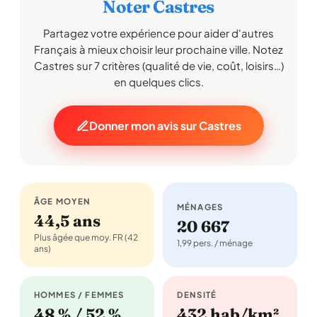
Noter Castres
Partagez votre expérience pour aider d'autres
Français à mieux choisir leur prochaine ville. Notez
Castres sur 7 critères (qualité de vie, coût, loisirs…)
en quelques clics.
Donner mon avis sur Castres
ÂGE MOYEN
MÉNAGES
44,5 ans
20 667
Plus âgée que moy. FR (42
1,99 pers. / ménage
ans)
HOMMES / FEMMES
DENSITÉ
48 % / 52 %
432 hab/km²