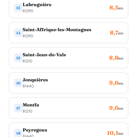
Labruguière
8,5
13
km
81290
Saint-Affrique-les-Montagnes
8,7
14
km
81290
Saint-Jean-de-Vals
8,8
15
km
81210
Jonquières
9,6
16
km
81440
Montfa
9,6
17
km
81210
Peyregoux
10,1
18
km
81440