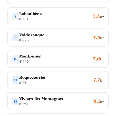
Laboulbène
7,4
8
km
81100
Valdurenque
7,5
9
km
81090
Montpinier
7,6
10
km
81440
Roquecourbe
7,7
11
km
81210
Viviers-lès-Montagnes
8,1
12
km
81290