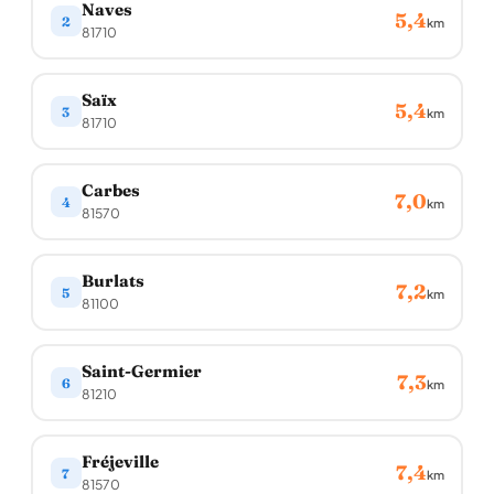
Naves
5,4
2
km
81710
Saïx
5,4
3
km
81710
Carbes
7,0
4
km
81570
Burlats
7,2
5
km
81100
Saint-Germier
7,3
6
km
81210
Fréjeville
7,4
7
km
81570