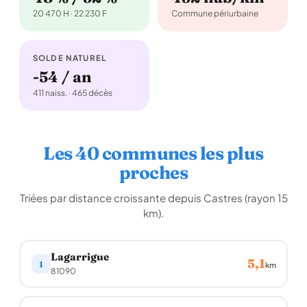
20 470 H · 22 230 F
Commune périurbaine
SOLDE NATUREL
-54 / an
411 naiss. · 465 décès
Les 40 communes les plus
proches
Triées par distance croissante depuis Castres (rayon 15
km).
Lagarrigue
5,1
1
km
81090