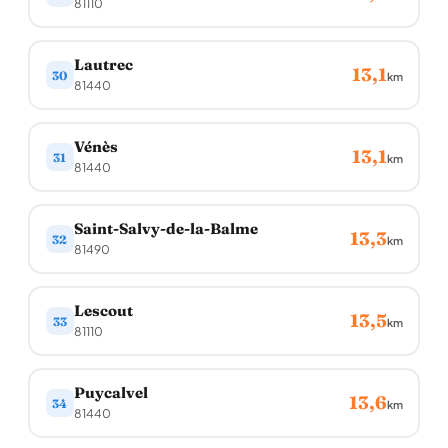
81110
Lautrec
13,1
30
km
81440
Vénès
13,1
31
km
81440
Saint-Salvy-de-la-Balme
13,3
32
km
81490
Lescout
13,5
33
km
81110
Puycalvel
13,6
34
km
81440