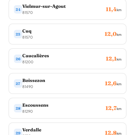
Vielmur-sur-Agout
11,4
24
km
81570
Cuq
12,0
25
km
81570
Caucalières
12,1
26
km
81200
Boissezon
12,6
27
km
81490
Escoussens
12,7
28
km
81290
Verdalle
12,8
29
km