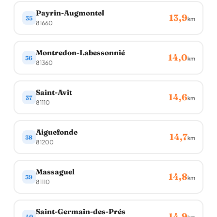
Payrin-Augmontel
13,9
35
km
81660
Montredon-Labessonnié
14,0
36
km
81360
Saint-Avit
14,6
37
km
81110
Aiguefonde
14,7
38
km
81200
Massaguel
14,8
39
km
81110
Saint-Germain-des-Prés
14,9
40