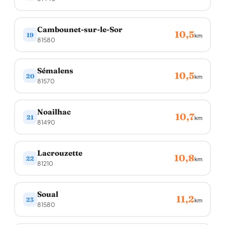
Cambounet-sur-le-Sor
10,5
19
km
81580
Sémalens
10,5
20
km
81570
Noailhac
10,7
21
km
81490
Lacrouzette
10,8
22
km
81210
Soual
11,2
23
km
81580