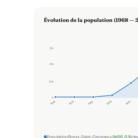
Évolution de la population (1968 — 
31 k
21 k
10 k
0
1968
1975
1982
1990
1999
Population Bussy-Saint-Georges
+5600,0 %
de