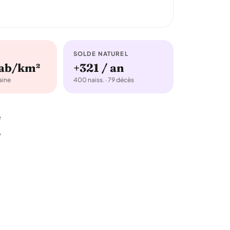
SOLDE NATUREL
hab/km²
+321 / an
ine
400 naiss. · 79 décès
é
,
9