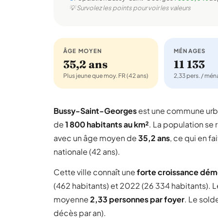
💡 Survolez les points pour voir les valeurs
ÂGE MOYEN
MÉNAGES
35,2 ans
11 133
Plus jeune que moy. FR (42 ans)
2,33 pers. / mé
Bussy-Saint-Georges
est une commune urb
de
1 800 habitants au km²
. La population se 
avec un âge moyen de
35,2 ans
, ce qui en 
nationale (42 ans).
Cette ville connaît une
forte croissance dé
(462 habitants) et 2022 (26 334 habitants). 
moyenne
2,33 personnes par foyer
. Le sold
décès par an).