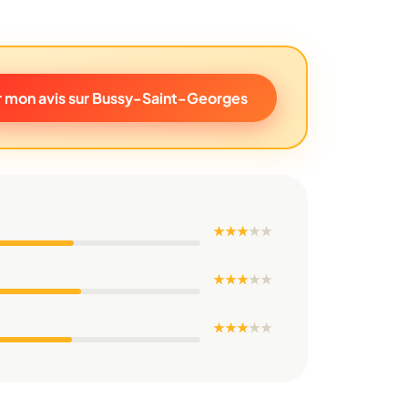
 mon avis sur Bussy-Saint-Georges
★ ★ ★
★
★
★ ★ ★
★
★
★ ★ ★
★
★