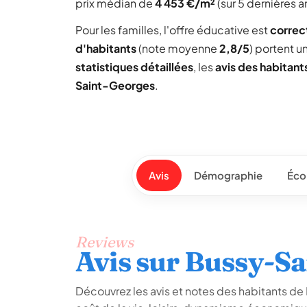
prix médian de
4 453 €/m²
(sur 5 dernières a
Pour les familles, l'offre éducative est
correc
d'habitants
(note moyenne
2,8/5
) portent 
statistiques détaillées
, les
avis des habitant
Saint-Georges
.
Avis
Démographie
Éco
Reviews
Avis sur Bussy-S
Découvrez les avis et notes des habitants de 