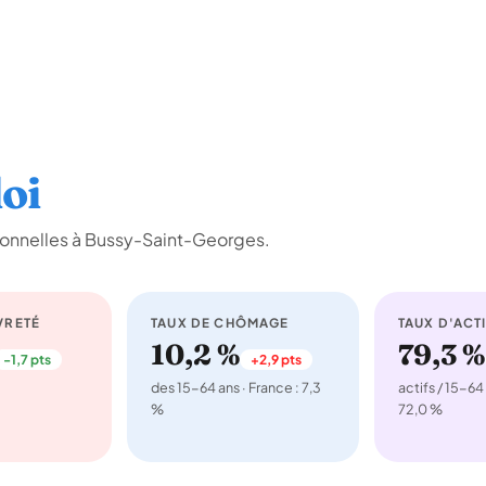
oi
ionnelles à Bussy-Saint-Georges.
VRETÉ
TAUX DE CHÔMAGE
TAUX D'ACTI
10,2 %
79,3 %
-1,7 pts
+2,9 pts
des 15-64 ans · France : 7,3
actifs / 15-64 
%
72,0 %