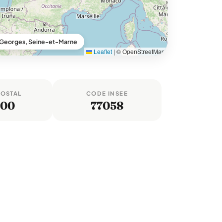
Georges, Seine-et-Marne
Leaflet
|
© OpenStreetMap
POSTAL
CODE INSEE
600
77058