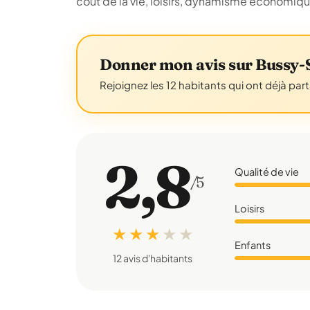
coût de la vie, loisirs, dynamisme économiq
Donner mon avis sur Bussy-
Rejoignez les 12 habitants qui ont déjà par
2,8
Qualité de vie
/5
Loisirs
★ ★ ★
★
★
Enfants
12 avis d'habitants