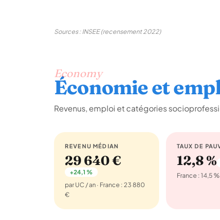
Sources : INSEE (recensement 2022)
Economy
Économie et empl
Revenus, emploi et catégories socioprofess
REVENU MÉDIAN
TAUX DE PAU
29 640 €
12,8 %
+24,1 %
France : 14,5 %
par UC / an · France : 23 880
€