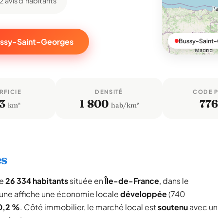
12 avis d'habitants
Bussy-Saint-Georges
Bussy-Saint-
RFICIE
DENSITÉ
CODE 
3
1 800
77
km²
hab/km²
es
de
26 334 habitants
située en
Île-de-France
, dans le
ne affiche une économie locale
développée
(740
0,2 %
. Côté immobilier, le marché local est
soutenu
avec un