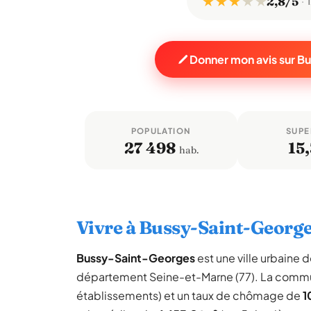
★ ★ ★
★
★
2,8/5
Donner mon avis sur 
POPULATION
SUPE
27 498
15,
hab.
Vivre à Bussy-Saint-Georg
Bussy-Saint-Georges
est une ville urbaine 
département Seine-et-Marne (77). La commu
établissements) et un taux de chômage de
1