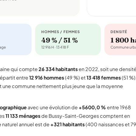
HOMMES / FEMMES
DENSITÉ
49 % / 51 %
1 800 
nage
12 916 H · 13 418 F
Commune urba
aine qui compte
26 334 habitants
en 2022, soit une densit
répartit entre
12 916 hommes
(49 %) et
13 418 femmes
(51 %)
fait une commune nettement plus jeune que la moyenne
mographique
avec une évolution de
+5600,0 %
entre 1968
Les
11 133 ménages
de Bussy-Saint-Georges comptent en
e naturel annuel est de
+321 habitants
(400 naissances et 7