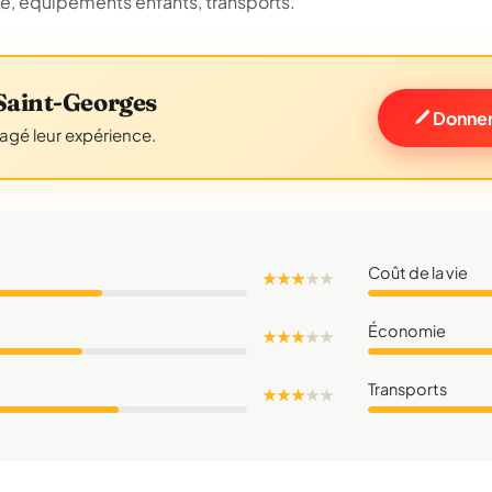
ue, équipements enfants, transports.
Saint-Georges
Donner
tagé leur expérience.
Coût de la vie
★ ★ ★
★
★
Économie
★ ★ ★
★
★
Transports
★ ★ ★
★
★