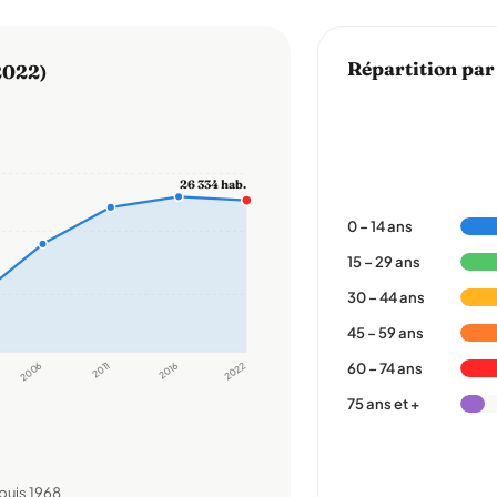
Répartition par
2022)
26 334 hab.
0 – 14 ans
15 – 29 ans
30 – 44 ans
45 – 59 ans
2006
2011
2016
2022
60 – 74 ans
75 ans et +
puis 1968