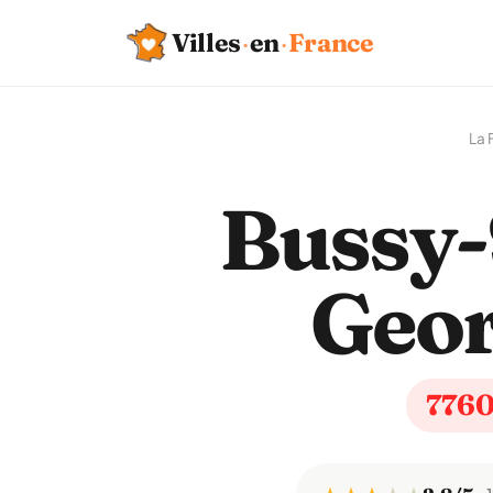
Villes
·
en
·
France
La 
Bussy-
Geo
776