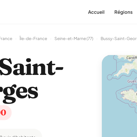
Accueil
Régions
France
›
Île-de-France
›
Seine-et-Marne (77)
›
Bussy-Saint-Geo
Saint-
rges
00