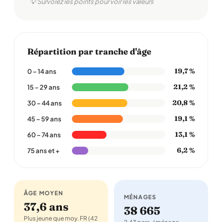
💡 Survolez les points pour voir les valeurs
Répartition par tranche d'âge
19,7 %
0 – 14 ans
21,2 %
15 – 29 ans
20,8 %
30 – 44 ans
19,1 %
45 – 59 ans
13,1 %
60 – 74 ans
6,2 %
75 ans et +
ÂGE MOYEN
MÉNAGES
37,6 ans
38 665
Plus jeune que moy. FR (42