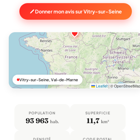
Donner mon avis sur Vitry-sur-Seine
Vitry-sur-Seine, Val-de-Marne
Leaflet
|
© OpenStreetMa
POPULATION
SUPERFICIE
93 963
11,7
hab.
km²
DENSITÉ
CODE POSTAL