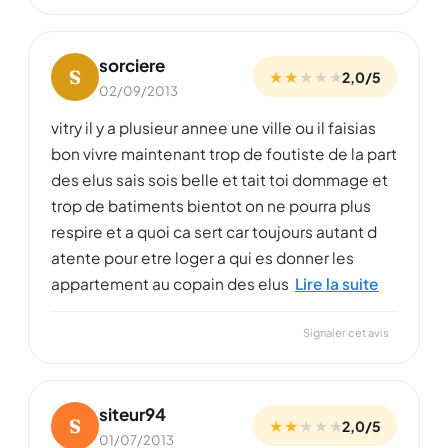
sorciere
S
★ ★
★
★
★
2,0/5
02/09/2013
vitry il y a plusieur annee une ville ou il faisias
bon vivre maintenant trop de foutiste de la part
des elus sais sois belle et tait toi dommage et
trop de batiments bientot on ne pourra plus
respire et a quoi ca sert car toujours autant d
atente pour etre loger a qui es donner les
appartement au copain des elus
Lire la suite
Signaler cet avis
siteur94
S
★ ★
★
★
★
2,0/5
01/07/2013