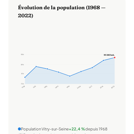
Évolution de la population (1968 —
2022)
98 k
95 282 hab.
89 k
81 k
72 k
1968
1975
1982
1990
1999
2006
2011
2016
2022
Population Vitry-sur-Seine
+22,4 %
depuis 1968