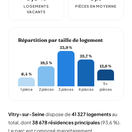
LOGEMENTS
PIÈCES EN MOYENNE
VACANTS
Répartition par taille de logement
33,9 %
25,7 %
19,3 %
12,6 %
8,4 %
5+
1 pièce
2 pièces
3 pièces
4 pièces
pièces
Vitry-sur-Seine
dispose de
41 327 logements
au
total, dont
38 678 résidences principales
(93,6 %).
Le parc est composé majoritairement