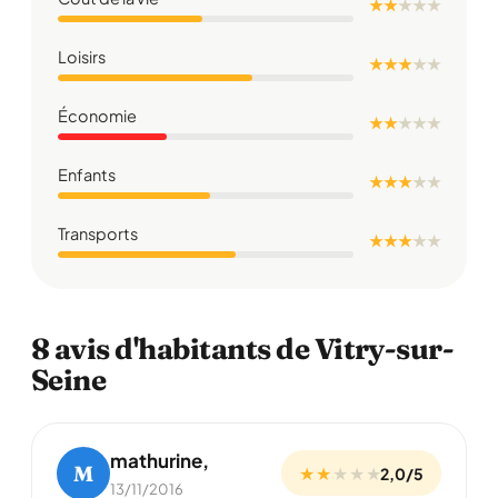
★ ★
★
★
★
Loisirs
★ ★ ★
★
★
Économie
★ ★
★
★
★
Enfants
★ ★ ★
★
★
Transports
★ ★ ★
★
★
8 avis d'habitants de Vitry-sur-
Seine
mathurine,
M
★ ★
★
★
★
2,0/5
13/11/2016