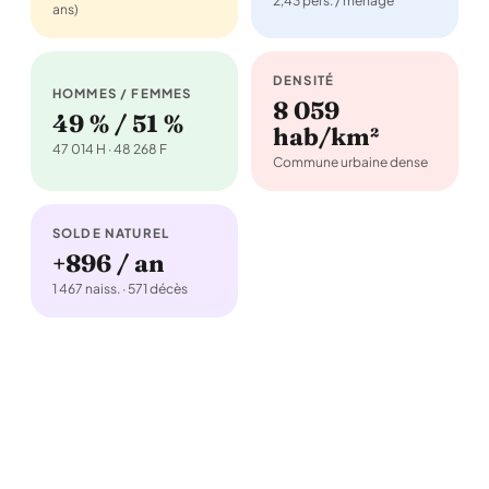
2,43 pers. / ménage
ans)
DENSITÉ
HOMMES / FEMMES
8 059
49 % / 51 %
hab/km²
47 014 H · 48 268 F
Commune urbaine dense
SOLDE NATUREL
+896 / an
1 467 naiss. · 571 décès