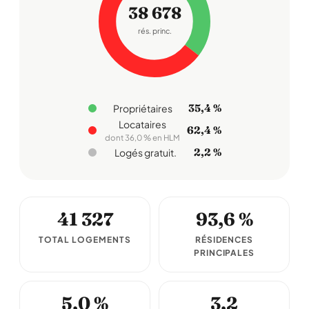
38 678
rés. princ.
35,4 %
Propriétaires
Locataires
62,4 %
dont 36,0 % en HLM
2,2 %
Logés gratuit.
41 327
93,6 %
TOTAL LOGEMENTS
RÉSIDENCES
PRINCIPALES
5,0 %
3,2