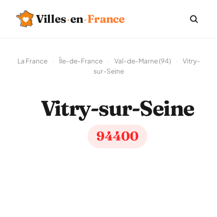
Villes
·
en
·
France
La France
›
Île-de-France
›
Val-de-Marne (94)
›
Vitry-
sur-Seine
Vitry-sur-Seine
94400