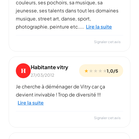
couleurs, ses pochoirs, sa musique, sa
jeunesse, ses talents dans tout les domaines
musique, street art, danse, sport,
photographie, peinture etc.....
Lire la suite
Signaler cet avis
Habitante vitry
H
★
★
★
★
★
1,0/5
27/03/2012
Je cherche à déménager de Vitry car ça
devient invivable ! Trop de diversité !!!
Lire la suite
Signaler cet avis