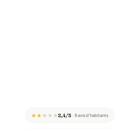
★ ★
★
★
★
2,4/5
8 avis d'habitants