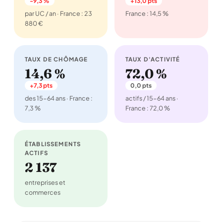
-9,3 %
+13,0 pts
par UC / an · France : 23
France : 14,5 %
880 €
TAUX DE CHÔMAGE
TAUX D'ACTIVITÉ
14,6 %
72,0 %
+7,3 pts
0,0 pts
des 15-64 ans · France :
actifs / 15-64 ans ·
7,3 %
France : 72,0 %
ÉTABLISSEMENTS
ACTIFS
2 137
entreprises et
commerces