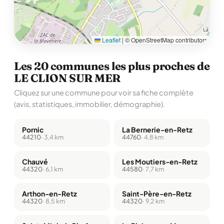
Leaflet
|
© OpenStreetMap contributors
Les 20 communes les plus proches de
LE CLION SUR MER
Cliquez sur une commune pour voir sa fiche complète
(avis, statistiques, immobilier, démographie).
Pornic
La Bernerie-en-Retz
44210
· 3,4 km
44760
· 4,8 km
Chauvé
Les Moutiers-en-Retz
44320
· 6,1 km
44580
· 7,7 km
Arthon-en-Retz
Saint-Père-en-Retz
44320
· 8,5 km
44320
· 9,2 km