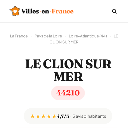
Villes
·
en
·
France
La France
›
Pays de la Loire
›
Loire-Atlantique (44)
›
LE
CLION SUR MER
LE CLION SUR
MER
44210
★ ★ ★ ★ ★
4,7/5
3 avis d'habitants