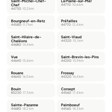
Saint-Michel-Chef-
La Plaine-sur-Mer
Chef
44770
· 10,6 km
44730
· 10,2 km
Bourgneuf-en-Retz
Préfailles
44580
· 11,7 km
44770
· 12,4 km
Saint-Hilaire-de-
Saint-Viaud
Chaléons
44320
· 15,1 km
44680
· 14,4 km
Vue
Saint-Brevin-les-Pins
44640
· 15,6 km
44250
· 15,9 km
Rouans
Frossay
44640
· 16,0 km
44320
· 16,4 km
Bouin
Corsept
85230
· 17,3 km
44560
· 17,4 km
Sainte-Pazanne
Paimboeuf
44680
· 18,2 km
44560
· 18,3 km