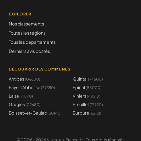
EXPLORER
Nos classements
Toutes les régions
Tous les départements
Derniers avis postés
DÉCOUVRIR DES COMMUNES
Antibes
Quintal
(06600)
(74600)
Faye-l'Abbesse
Épinal
(79350)
(88000)
Laizé
Vihiers
(71870)
(49310)
Grugies
Breuillet
(02680)
(17920)
Boisset-et-Gaujac
Burbure
(30140)
(62151)
© 2006 - 2026 Villes-en-France.fr - Tous droits réservés