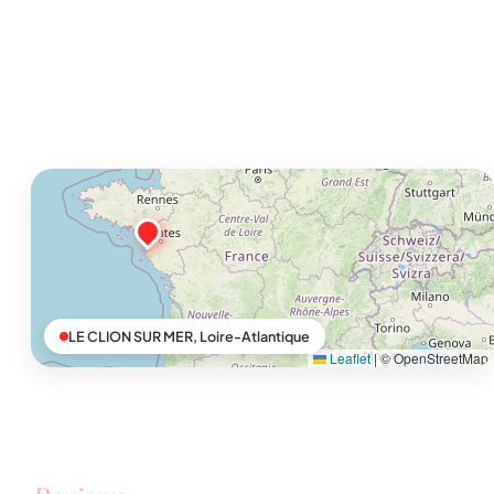
LE CLION SUR MER, Loire-Atlantique
Leaflet
|
© OpenStreetMap