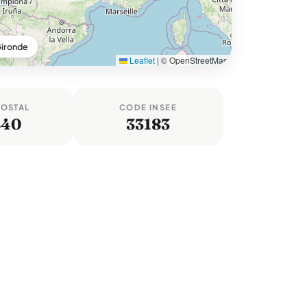
Gironde
Leaflet
|
© OpenStreetMap
POSTAL
CODE INSEE
240
33183