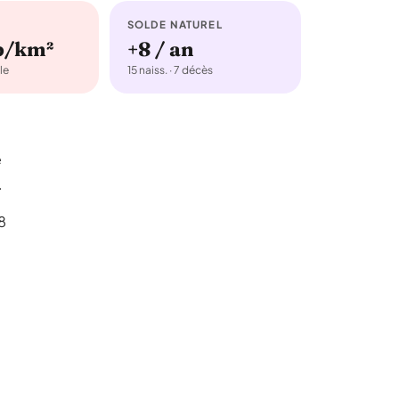
SOLDE NATUREL
b/km²
+8 / an
le
15 naiss. · 7 décès
e
.
8