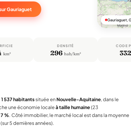
sur Gauriaguet
Gauriaguet, 
RFICIE
DENSITÉ
CODE 
4
296
33
km²
hab/km²
e
1 537 habitants
située en
Nouvelle-Aquitaine
, dans le
iche une économie locale
à taille humaine
(23
,7 %
. Côté immobilier, le marché local est dans la moyenne
(sur 5 dernières années).