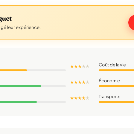
guet
agé leur expérience.
Coût de la vie
★ ★ ★
★
★
Économie
★ ★ ★ ★
★
Transports
★ ★ ★ ★
★