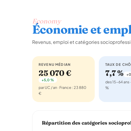
Economy
Économie et empl
Revenus, emploi et catégories socioprofessi
REVENU MÉDIAN
TAUX DE CH
25 070 €
7,7 %
+0
+5,0 %
des 15-64 ans ·
par UC / an · France : 23 880
%
€
Répartition des catégories sociopro