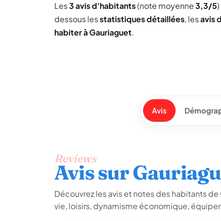
Les
3 avis d'habitants
(note moyenne
3,3/5
)
dessous les
statistiques détaillées
, les
avis 
habiter à Gauriaguet
.
Avis
Démograp
Reviews
Avis sur Gauriagu
Découvrez les avis et notes des habitants de G
vie, loisirs, dynamisme économique, équipem