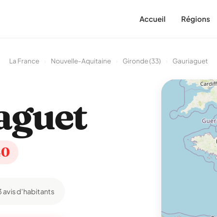
Accueil
Régions
La France
›
Nouvelle-Aquitaine
›
Gironde (33)
›
Gauriaguet
aguet
40
3 avis d'habitants