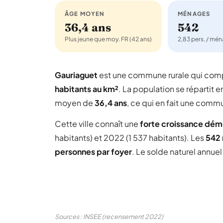
ÂGE MOYEN
MÉNAGES
36,4 ans
542
Plus jeune que moy. FR (42 ans)
2,83 pers. / mé
Gauriaguet
est une commune rurale qui co
habitants au km²
. La population se répartit e
moyen de
36,4 ans
, ce qui en fait une comm
Cette ville connaît une
forte croissance dé
habitants) et 2022 (1 537 habitants). Les
542
personnes par foyer
. Le solde naturel annue
Sources : INSEE (recensement 2022)