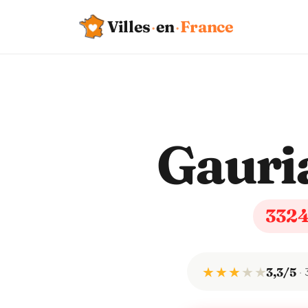
Villes
·
en
·
France
Gauri
332
★ ★ ★
★
★
3,3/5