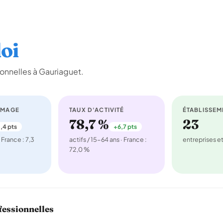
oi
onnelles à Gauriaguet.
ÔMAGE
TAUX D'ACTIVITÉ
ÉTABLISSEM
78,7 %
23
,4 pts
+6,7 pts
 France : 7,3
actifs / 15-64 ans · France :
entreprises 
72,0 %
fessionnelles