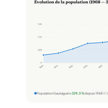
Évolution de la population (1968 — 
1,8 k
1,2 k
600
0
1968
1975
1982
1990
1999
Population Gauriaguet
+329,3 %
depuis 1968
💡 S