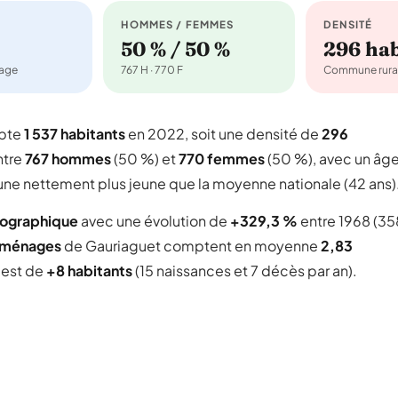
HOMMES / FEMMES
DENSITÉ
50 % / 50 %
296 ha
nage
767 H · 770 F
Commune rura
mpte
1 537 habitants
en 2022, soit une densité de
296
ntre
767 hommes
(50 %) et
770 femmes
(50 %), avec un âg
une nettement plus jeune que la moyenne nationale (42 ans)
mographique
avec une évolution de
+329,3 %
entre 1968 (35
 ménages
de Gauriaguet comptent en moyenne
2,83
l est de
+8 habitants
(15 naissances et 7 décès par an).