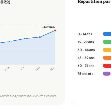
Répartition par
2022)
1 537 hab.
0 – 14 ans
15 – 29 ans
30 – 44 ans
45 – 59 ans
60 – 74 ans
2006
2011
2016
2022
75 ans et +
urvolez les points pour voir les valeurs