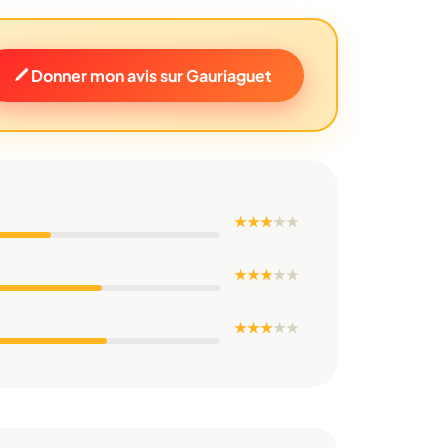
Donner mon avis sur Gauriaguet
★ ★ ★
★
★
★ ★ ★
★
★
★ ★ ★
★
★