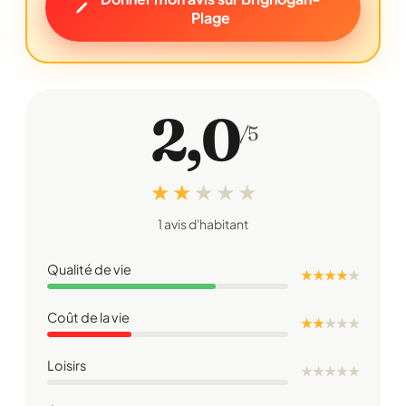
Plage
2,0
/5
★ ★
★
★
★
1 avis d'habitant
Qualité de vie
★ ★ ★ ★
★
Coût de la vie
★ ★
★
★
★
Loisirs
★
★
★
★
★