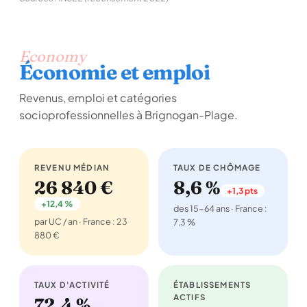
Economy
Économie et emploi
Revenus, emploi et catégories
socioprofessionnelles à Brignogan-Plage.
REVENU MÉDIAN
TAUX DE CHÔMAGE
26 840 €
8,6 %
+1,3 pts
+12,4 %
des 15-64 ans · France :
par UC / an · France : 23
7,3 %
880 €
TAUX D'ACTIVITÉ
ÉTABLISSEMENTS
ACTIFS
72,4 %