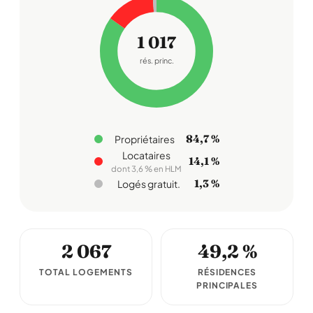
1 017
rés. princ.
84,7 %
Propriétaires
Locataires
14,1 %
dont 3,6 % en HLM
1,3 %
Logés gratuit.
2 067
49,2 %
TOTAL LOGEMENTS
RÉSIDENCES
PRINCIPALES