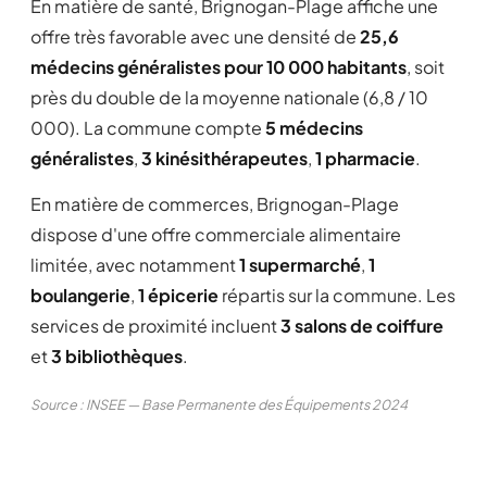
En matière de santé, Brignogan-Plage affiche une
offre très favorable avec une densité de
25,6
médecins généralistes pour 10 000 habitants
, soit
près du double de la moyenne nationale (6,8 / 10
000). La commune compte
5 médecins
généralistes
,
3 kinésithérapeutes
,
1 pharmacie
.
En matière de commerces, Brignogan-Plage
dispose d'une offre commerciale alimentaire
limitée, avec notamment
1 supermarché
,
1
boulangerie
,
1 épicerie
répartis sur la commune. Les
services de proximité incluent
3 salons de coiffure
et
3 bibliothèques
.
Source : INSEE — Base Permanente des Équipements 2024