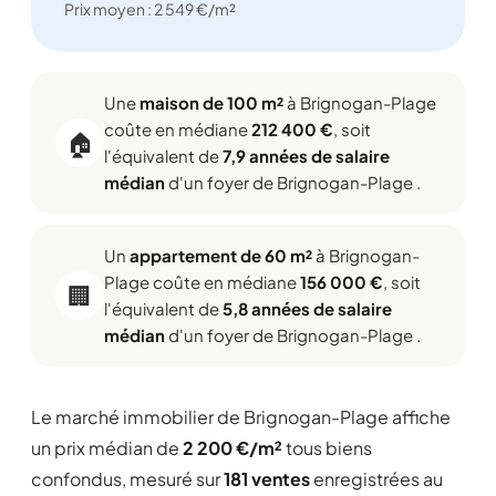
Prix moyen : 2 549 €/m²
Une
maison de 100 m²
à Brignogan-Plage
coûte en médiane
212 400 €
, soit
🏠
l'équivalent de
7,9 années de salaire
médian
d'un foyer de Brignogan-Plage .
Un
appartement de 60 m²
à Brignogan-
Plage coûte en médiane
156 000 €
, soit
🏢
l'équivalent de
5,8 années de salaire
médian
d'un foyer de Brignogan-Plage .
Le marché immobilier de Brignogan-Plage affiche
un prix médian de
2 200 €/m²
tous biens
confondus, mesuré sur
181 ventes
enregistrées au