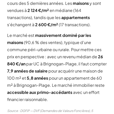
cours des 5 dernières années. Les
maisons
y sont
vendues à
2 124 €/m²
en médiane (164
transactions), tandis que les
appartements
s'échangent à
2 600 €/m²
(17 transactions).
Le marché est
massivement dominé par les
maisons
(90,6 % des ventes), typique d'une
commune péri-urbaine ou rurale. Pour mettre ces
prix en perspective : avec un revenu médian de
26
840 €/an
par UC à Brignogan-Plage, il faut compter
7,9 années de salaire
pour acquérir une maison de
100 m² et
5,8 années
pour un appartement de 60
m² à Brignogan-Plage. Le marché immobilier reste
accessible aux primo-accédants
avec un effort
financier raisonnable.
Source : DGFiP — DVF (Demandes de Valeurs Foncières), 5