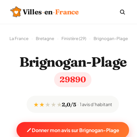
Villes
·
en
·
France
La France
›
Bretagne
›
Finistère (29)
›
Brignogan-Plage
Brignogan-Plage
29890
★ ★
★
★
★
2,0/5
1 avis d'habitant
Donner mon avis sur Brignogan-Plage