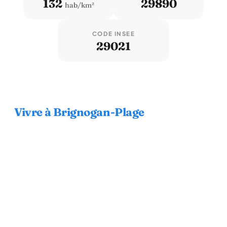
132
29890
hab/km²
CODE INSEE
29021
Vivre à Brignogan-Plage