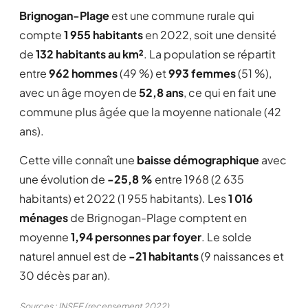
Brignogan-Plage
est une commune rurale qui
compte
1 955 habitants
en 2022, soit une densité
de
132 habitants au km²
. La population se répartit
entre
962 hommes
(49 %) et
993 femmes
(51 %),
avec un âge moyen de
52,8 ans
, ce qui en fait une
commune plus âgée que la moyenne nationale (42
ans).
Cette ville connaît une
baisse démographique
avec
une évolution de
-25,8 %
entre 1968 (2 635
habitants) et 2022 (1 955 habitants). Les
1 016
ménages
de Brignogan-Plage comptent en
moyenne
1,94 personnes par foyer
. Le solde
naturel annuel est de
-21 habitants
(9 naissances et
30 décès par an).
Sources : INSEE (recensement 2022)