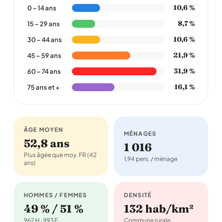
10,6 %
0 – 14 ans
8,7 %
15 – 29 ans
10,6 %
30 – 44 ans
21,9 %
45 – 59 ans
31,9 %
60 – 74 ans
16,1 %
75 ans et +
ÂGE MOYEN
MÉNAGES
52,8 ans
1 016
Plus âgée que moy. FR (42
1,94 pers. / ménage
ans)
HOMMES / FEMMES
DENSITÉ
49 % / 51 %
132 hab/km²
962 H · 993 F
Commune rurale