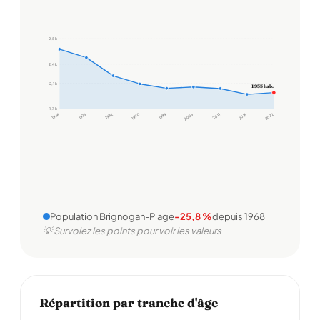
2,8 k
2,4 k
2,1 k
1 955 hab.
1,7 k
1968
1975
1982
1990
1999
2006
2011
2016
2022
Population Brignogan-Plage
-25,8 %
depuis 1968
💡 Survolez les points pour voir les valeurs
Répartition par tranche d'âge