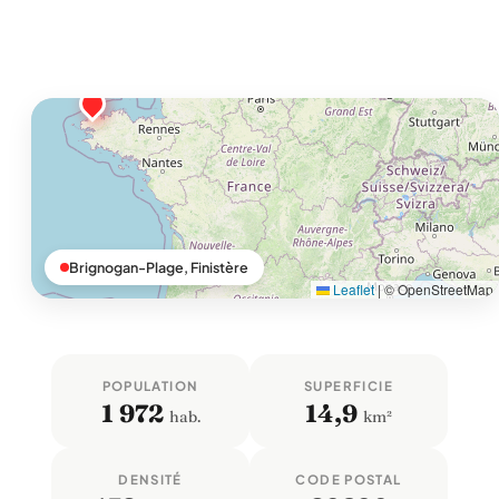
Brignogan-Plage, Finistère
Leaflet
|
© OpenStreetMap
POPULATION
SUPERFICIE
1 972
14,9
hab.
km²
DENSITÉ
CODE POSTAL