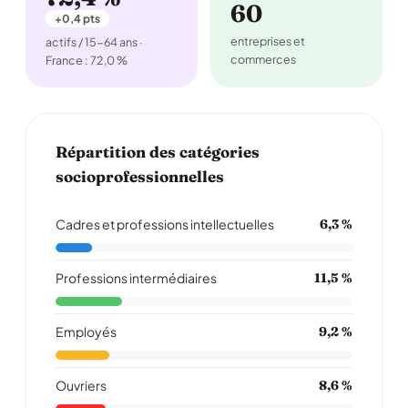
60
+0,4 pts
entreprises et
actifs / 15-64 ans ·
commerces
France : 72,0 %
Répartition des catégories
socioprofessionnelles
Cadres et professions intellectuelles
6,3 %
Professions intermédiaires
11,5 %
Employés
9,2 %
Ouvriers
8,6 %