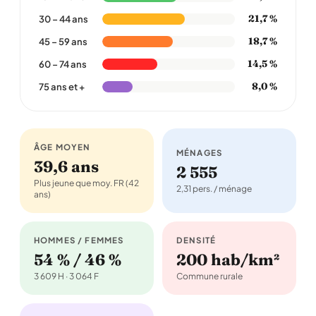
21,7 %
30 – 44 ans
18,7 %
45 – 59 ans
14,5 %
60 – 74 ans
8,0 %
75 ans et +
ÂGE MOYEN
MÉNAGES
39,6 ans
2 555
Plus jeune que moy. FR (42
2,31 pers. / ménage
ans)
HOMMES / FEMMES
DENSITÉ
54 % / 46 %
200 hab/km²
3 609 H · 3 064 F
Commune rurale