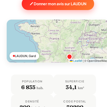
Donner mon avis sur LAUDUN
LAUDUN, Gard
Leaflet
|
© OpenStreetMa
POPULATION
SUPERFICIE
6 835
34,1
hab.
km²
DENSITÉ
CODE POSTAL