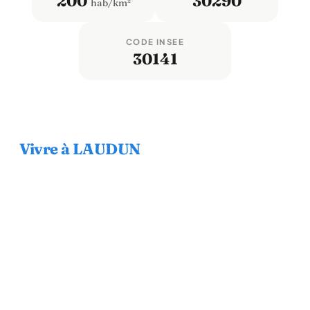
200
30290
hab/km²
CODE INSEE
30141
Vivre à LAUDUN