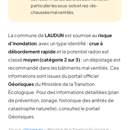
particulier les sous-sols et rez-de-
chaussée mal ventilés.
La commune de
LAUDUN
est soumise au
risque
d'inondation
, avec un type identifié :
crue à
débordement rapide
et le potentiel radon est
classé
moyen (catégorie 2 sur 3)
: un dépistage est
recommandé dans les bâtiments mal ventilés. Ces
informations sont issues du portail officiel
Géorisques
du Ministère de la Transition
Écologique. Pour des informations détaillées (plan
de prévention, zonage, historique des arrêtés de
catastrophe naturelle), consultez le portail
Géorisques.
Source :
Géorisques
— Ministère de la Transition Écologique