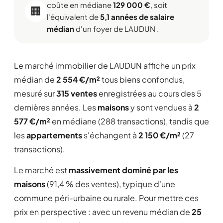
coûte en médiane
129 000 €
, soit
🏢
l'équivalent de
5,1 années de salaire
médian
d'un foyer de LAUDUN .
Le marché immobilier de LAUDUN affiche un prix
médian de
2 554 €/m²
tous biens confondus,
mesuré sur
315 ventes
enregistrées au cours des 5
dernières années. Les
maisons
y sont vendues à
2
577 €/m²
en médiane (288 transactions), tandis que
les
appartements
s'échangent à
2 150 €/m²
(27
transactions).
Le marché est
massivement dominé par les
maisons
(91,4 % des ventes), typique d'une
commune péri-urbaine ou rurale. Pour mettre ces
prix en perspective : avec un revenu médian de
25