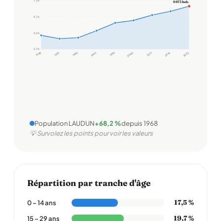
7,2 k
6 673 hab.
5,7 k
4,2 k
2,7 k
1968
1975
1982
1990
1999
2006
2011
2016
2022
Population LAUDUN
+68,2 %
depuis 1968
💡 Survolez les points pour voir les valeurs
Répartition par tranche d'âge
17,5 %
0 – 14 ans
19,7 %
15 – 29 ans