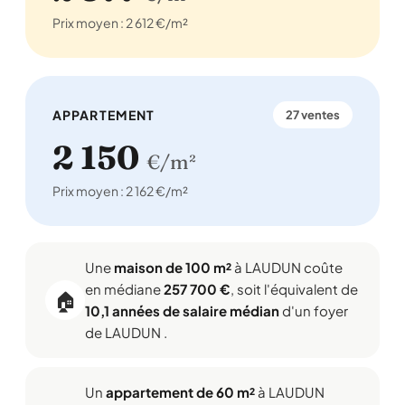
Prix moyen : 2 612 €/m²
APPARTEMENT
27 ventes
2 150
€/m²
Prix moyen : 2 162 €/m²
Une
maison de 100 m²
à LAUDUN coûte
en médiane
257 700 €
, soit l'équivalent de
🏠
10,1 années de salaire médian
d'un foyer
de LAUDUN .
Un
appartement de 60 m²
à LAUDUN