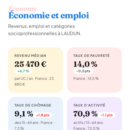
Economy
Économie et emploi
Revenus, emploi et catégories
socioprofessionnelles à LAUDUN.
REVENU MÉDIAN
TAUX DE PAUVRETÉ
25 470 €
14,0 %
+6,7 %
-0,5 pts
par UC / an · France : 23
France : 14,5 %
880 €
TAUX DE CHÔMAGE
TAUX D'ACTIVITÉ
9,1 %
70,9 %
+1,8 pts
-1,1 pts
des 15-64 ans · France :
actifs / 15-64 ans ·
7,3 %
France : 72,0 %