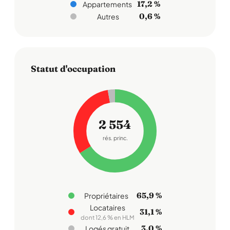
17,2 %
Appartements
0,6 %
Autres
Statut d'occupation
2 554
rés. princ.
65,9 %
Propriétaires
Locataires
31,1 %
dont 12,6 % en HLM
3,0 %
Logés gratuit.