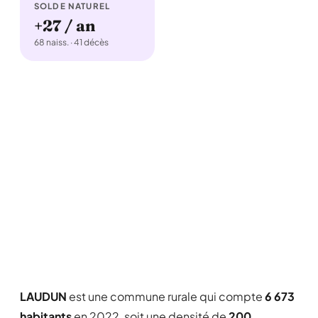
SOLDE NATUREL
+27 / an
68 naiss. · 41 décès
LAUDUN
est une commune rurale qui compte
6 673
habitants
en 2022, soit une densité de
200