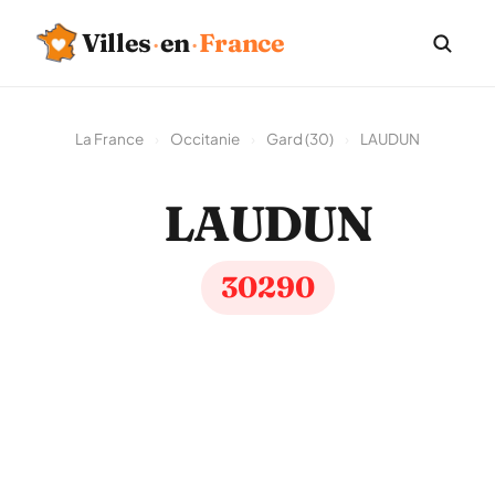
Villes
·
en
·
France
La France
›
Occitanie
›
Gard (30)
›
LAUDUN
LAUDUN
30290