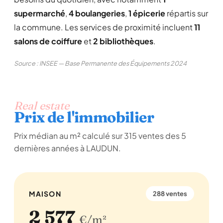
supermarché
,
4 boulangeries
,
1 épicerie
répartis sur
la commune. Les services de proximité incluent
11
salons de coiffure
et
2 bibliothèques
.
Source : INSEE — Base Permanente des Équipements 2024
Real estate
Prix de l'immobilier
Prix médian au m² calculé sur 315 ventes des 5
dernières années à LAUDUN.
MAISON
288 ventes
2 577
€/m²