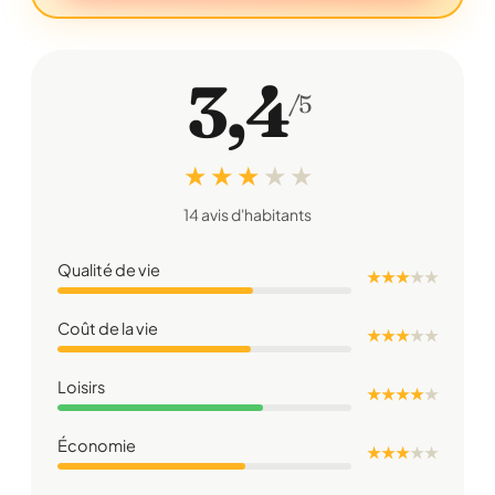
3,4
/5
★ ★ ★
★
★
14 avis d'habitants
Qualité de vie
★ ★ ★
★
★
Coût de la vie
★ ★ ★
★
★
Loisirs
★ ★ ★ ★
★
Économie
★ ★ ★
★
★