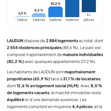
15,2 %
5,4 %
1,3 %
5+
1 pièce
2 pièces
3 pièces
4 pièces
pièces
LAUDUN
dispose de
2 884 logements
au total, dont
2 554 résidences principales
(88,6 %). Le parc est
composé majoritairement de
maisons individuelles
(82,2 %)
avec quelques appartements (17,2 %).
Les habitants de LAUDUN sont
majoritairement
propriétaires (65,9 %)
face à
31,1 % de locataires
,
dont
12,6 % en logement social (HLM)
. Avec
8,0 %
de logements vacants
, le marché immobilier reste
équilibré
et d'une demande soutenue. Les
logements comptent en moyenne
4,4 pièces
, et le