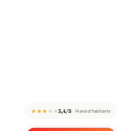
★ ★ ★
★
★
3,4/5
14 avis d'habitants