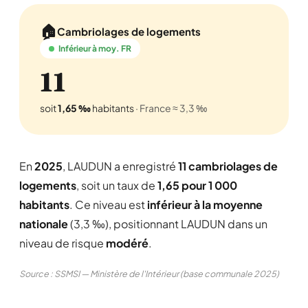
🏠
Cambriolages de logements
Inférieur à moy. FR
11
soit
1,65 ‰
habitants
· France ≈ 3,3 ‰
En
2025
, LAUDUN a enregistré
11 cambriolages de
logements
, soit un taux de
1,65 pour 1 000
habitants
. Ce niveau est
inférieur à la moyenne
nationale
(3,3 ‰), positionnant LAUDUN dans un
niveau de risque
modéré
.
Source : SSMSI — Ministère de l'Intérieur (base communale 2025)