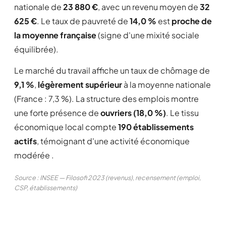
nationale de
23 880 €
, avec un revenu moyen de
32
625 €
. Le taux de pauvreté de
14,0 %
est
proche de
la moyenne française
(signe d'une mixité sociale
équilibrée).
Le marché du travail affiche un taux de chômage de
9,1 %
,
légèrement supérieur
à la moyenne nationale
(France : 7,3 %). La structure des emplois montre
une forte présence de
ouvriers (18,0 %)
. Le tissu
économique local compte
190 établissements
actifs
, témoignant d'une activité économique
modérée .
Source : INSEE — Filosofi 2023 (revenus), recensement (emploi,
CSP, établissements)