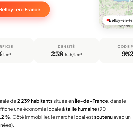
 Belloy-en-France
Belloy-en-Fr
RFICIE
DENSITÉ
CODE 
5
238
95
km²
hab/km²
rale de
2 239 habitants
située en
Île-de-France
, dans le
ffiche une économie locale
à taille humaine
(90
,2 %
. Côté immobilier, le marché local est
soutenu
avec un
nnées).