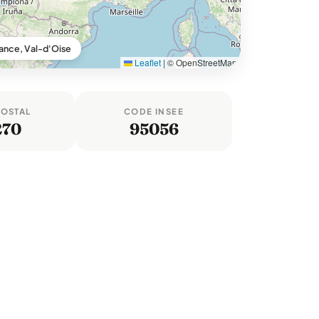
ance, Val-d'Oise
Leaflet
|
© OpenStreetMap
POSTAL
CODE INSEE
270
95056