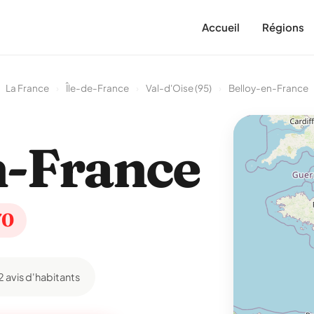
Accueil
Régions
La France
›
Île-de-France
›
Val-d'Oise (95)
›
Belloy-en-France
n-France
70
2 avis d'habitants