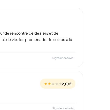
our de rencontre de dealers et de
é de vie. les promenades le soir où à la
Signaler cet avis
★ ★
★
★
★
2,0/5
Signaler cet avis