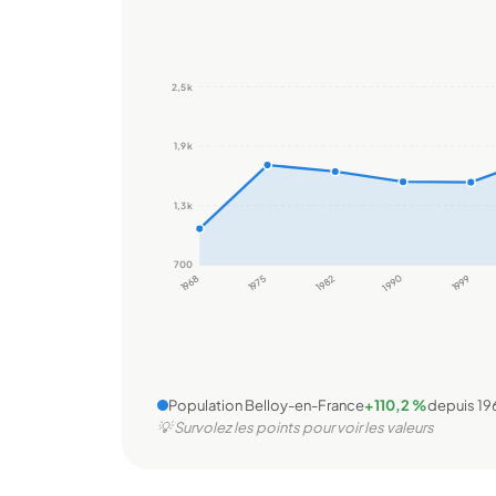
2,5 k
1,9 k
1,3 k
700
1968
1975
1982
1990
1999
Population Belloy-en-France
+110,2 %
depuis 19
💡 Survolez les points pour voir les valeurs