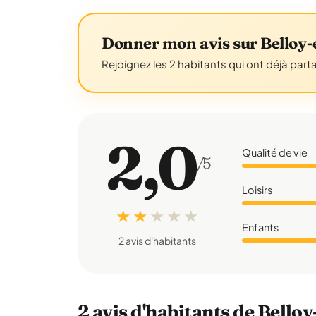
Donner mon avis sur Belloy
Rejoignez les 2 habitants qui ont déjà part
2,0
Qualité de vie
/5
Loisirs
★ ★
★
★
★
Enfants
2 avis d'habitants
2 avis d'habitants de Bello