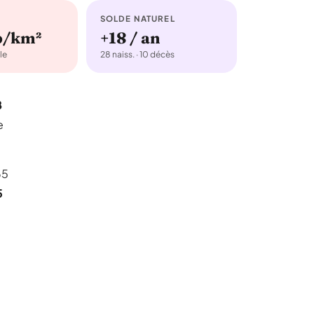
SOLDE NATUREL
b/km²
+18 / an
le
28 naiss. · 10 décès
8
e
.
65
5