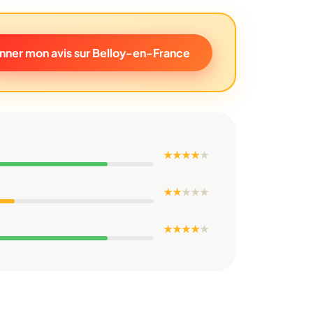
nner mon avis sur Belloy-en-France
★ ★ ★ ★
★
★ ★
★
★
★
★ ★ ★ ★
★