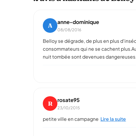
anne-dominique
A
08/08/2016
Belloy se dégrade, de plus en plus d'insé
consommateurs qui ne se cachent plus.Aug
nuit tombée sont devenues dangereuses. P
rosate95
R
23/10/2015
petite ville en campagne
Lire la suite