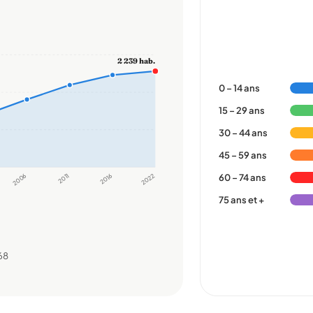
2 239 hab.
0 – 14 ans
15 – 29 ans
30 – 44 ans
45 – 59 ans
2006
2011
2016
2022
60 – 74 ans
75 ans et +
68