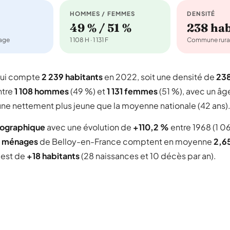
HOMMES / FEMMES
DENSITÉ
49 % / 51 %
238 ha
nage
1 108 H · 1 131 F
Commune rura
qui compte
2 239 habitants
en 2022, soit une densité de
23
ntre
1 108 hommes
(49 %) et
1 131 femmes
(51 %), avec un âg
une nettement plus jeune que la moyenne nationale (42 ans)
mographique
avec une évolution de
+110,2 %
entre 1968 (1 0
 ménages
de Belloy-en-France comptent en moyenne
2,6
l est de
+18 habitants
(28 naissances et 10 décès par an).