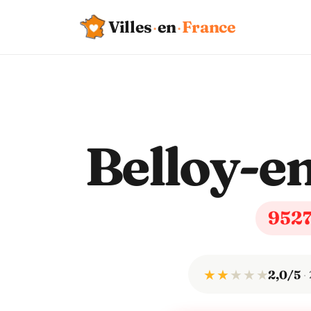
Villes
·
en
·
France
Belloy-e
952
★ ★
★
★
★
2,0/5