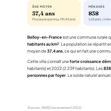
ÂGE MOYEN
MÉNAGES
37,4 ans
838
Plus jeune que moy. FR (42 ans)
2,65 pers. / mé
Belloy-en-France
est une commune rurale 
habitants au km²
. La population se répartit e
moyen de
37,4 ans
, ce qui en fait une comm
Cette ville connaît une
forte croissance dé
habitants) et 2022 (2 239 habitants). Les
838
personnes par foyer
. Le solde naturel annue
Sources : INSEE (recensement 2022)