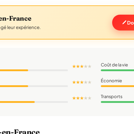
-en-France
Do
agé leur expérience.
Coût de la vie
★ ★ ★
★
★
Économie
★ ★ ★
★
★
Transports
★ ★ ★
★
★
y-en-France