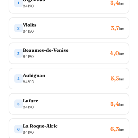
3,4
1
km
84190
Violès
3,7
2
km
84150
Beaumes-de-Venise
4,0
3
km
84190
Aubignan
5,3
4
km
84810
Lafare
5,4
5
km
84190
La Roque-Alric
6,3
6
km
84190