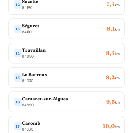
Suzette
7,4
12
km
84190
Séguret
8,1
13
km
84110
Travaillan
8,4
14
km
84850
Le Barroux
9,2
15
km
84330
Camaret-sur-Aigues
9,5
16
km
84850
Caromb
10,0
17
km
84330