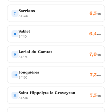
Sarrians
6,3
7
km
84260
Sablet
6,4
8
km
84110
Loriol-du-Comtat
7,0
9
km
84870
Jonquières
7,3
10
km
84150
Saint-Hippolyte-le-Graveyron
7,3
11
km
84330