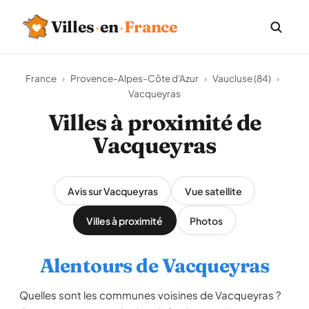
Villes
·
en
·
France
France
›
Provence-Alpes-Côte d'Azur
›
Vaucluse (84)
›
Vacqueyras
Villes à proximité de
Vacqueyras
Avis sur Vacqueyras
Vue satellite
Villes à proximité
Photos
Alentours de Vacqueyras
Quelles sont les communes voisines de Vacqueyras ?