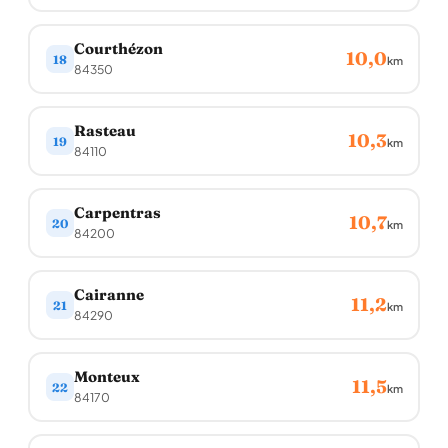
Courthézon
10,0
18
km
84350
Rasteau
10,3
19
km
84110
Carpentras
10,7
20
km
84200
Cairanne
11,2
21
km
84290
Monteux
11,5
22
km
84170