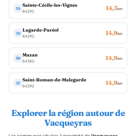
Sainte-Cécile-les-Vignes
14,3
34
km
84290
Lagarde-Paréol
14,9
35
km
84290
Mazan
14,9
36
km
84380
Saint-Roman-de-Malegarde
14,9
37
km
84290
Explorer la région autour de
Vacqueyras
Les communes situées à proximité de
Vacqueyras