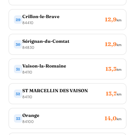
Crillon-le-Brave
12,9
29
km
84410
Sérignan-du-Comtat
12,9
30
km
84830
Vaison-la-Romaine
13,3
31
km
84110
ST MARCELLIN DES VAISON
13,7
32
km
84110
Orange
14,0
33
km
84100