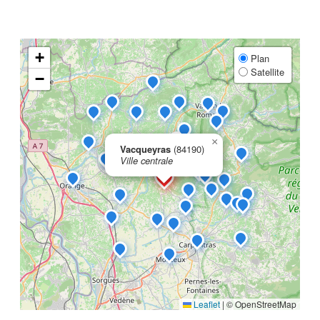
+
Plan
Satellite
−
×
Vacqueyras
(84190)
Ville centrale
Leaflet
|
© OpenStreetMap