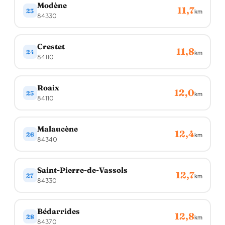
Modène
11,7
23
km
84330
Crestet
11,8
24
km
84110
Roaix
12,0
25
km
84110
Malaucène
12,4
26
km
84340
Saint-Pierre-de-Vassols
12,7
27
km
84330
Bédarrides
12,8
28
km
84370