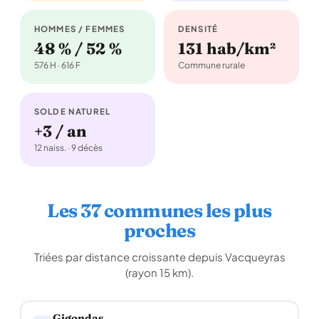
HOMMES / FEMMES
DENSITÉ
48 % / 52 %
131 hab/km²
576 H · 616 F
Commune rurale
SOLDE NATUREL
+3 / an
12 naiss. · 9 décès
Les 37 communes les plus
proches
Triées par distance croissante depuis Vacqueyras
(rayon 15 km).
Gigondas