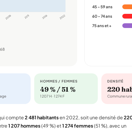
45 – 59 ans
2006
2011
2016
2022
60 – 74 ans
75 ans et +
968
HOMMES / FEMMES
DENSITÉ
49 % / 51 %
220 ha
nage
1 207 H · 1 274 F
Commune rura
qui compte
2 481 habitants
en 2022, soit une densité de
22
ntre
1 207 hommes
(49 %) et
1 274 femmes
(51 %), avec un