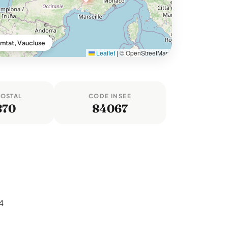
mtat, Vaucluse
Leaflet
|
© OpenStreetMap
POSTAL
CODE INSEE
870
84067
4