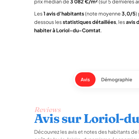
prix médian de
3 082 €/m²
(sur 5 dernières 
Les
1 avis d'habitants
(note moyenne
3,0/5
)
dessous les
statistiques détaillées
, les
avis 
habiter à Loriol-du-Comtat
.
Avis
Démographie
Reviews
Avis sur Loriol-
Découvrez les avis et notes des habitants de L