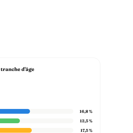
 tranche d'âge
16,8 %
12,5 %
17,5 %