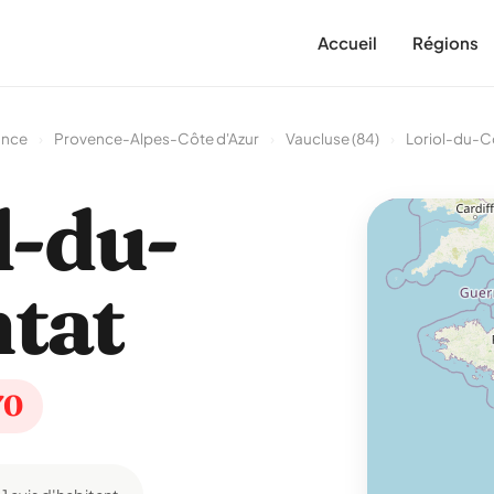
Accueil
Régions
ance
›
Provence-Alpes-Côte d'Azur
›
Vaucluse (84)
›
Loriol-du-
l-du-
tat
70