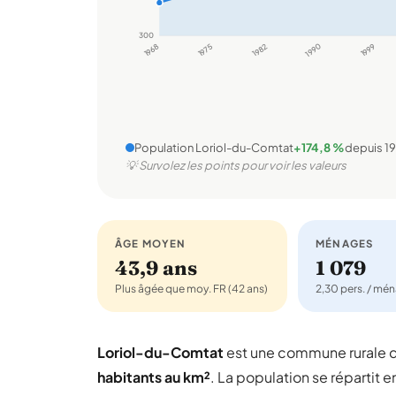
300
1968
1975
1982
1990
1999
Population Loriol-du-Comtat
+174,8 %
depuis 1
💡 Survolez les points pour voir les valeurs
ÂGE MOYEN
MÉNAGES
43,9 ans
1 079
Plus âgée que moy. FR (42 ans)
2,30 pers. / mé
Loriol-du-Comtat
est une commune rurale 
habitants au km²
. La population se répartit e