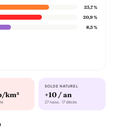
23,7 %
20,9 %
8,5 %
SOLDE NATUREL
b/km²
+10 / an
le
27 naiss. · 17 décès
0