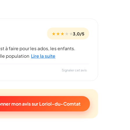
★ ★ ★
★
★
3,0/5
est à faire pour les ados, les enfants.
lle population
Lire la suite
Signaler cet avis
nner mon avis sur Loriol-du-Comtat