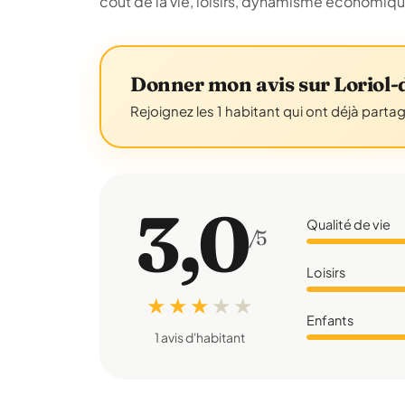
coût de la vie, loisirs, dynamisme économiq
Donner mon avis sur Loriol
Rejoignez les 1 habitant qui ont déjà parta
3,0
Qualité de vie
/5
Loisirs
★ ★ ★
★
★
Enfants
1 avis d'habitant