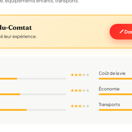
ue, équipements enfants, transports.
-du-Comtat
Don
gé leur expérience.
Coût de la vie
★ ★ ★
★
★
Économie
★ ★ ★
★
★
Transports
★ ★ ★
★
★