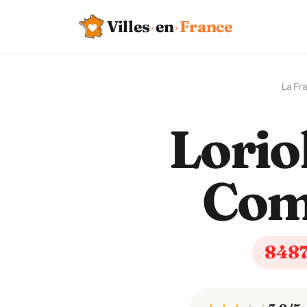
Villes
·
en
·
France
La Fr
Lorio
Com
848