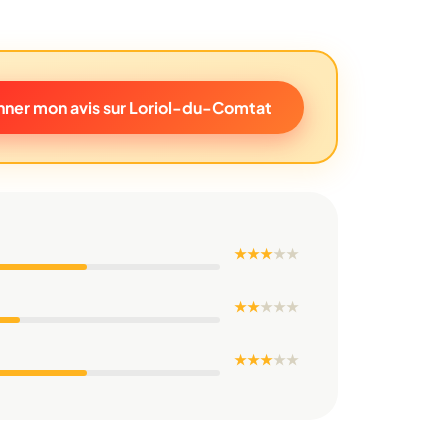
ner mon avis sur Loriol-du-Comtat
★ ★ ★
★
★
★ ★
★
★
★
★ ★ ★
★
★