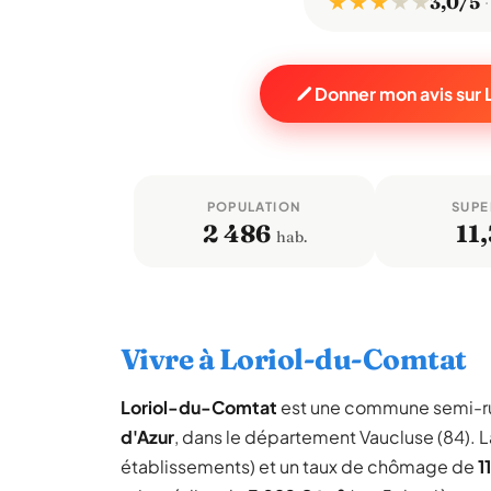
★ ★ ★
★
★
3,0/5
Donner mon avis sur
POPULATION
SUPE
2 486
11,
hab.
Vivre à Loriol-du-Comtat
Loriol-du-Comtat
est une commune semi-r
d'Azur
, dans le département Vaucluse (84).
établissements) et un taux de chômage de
1