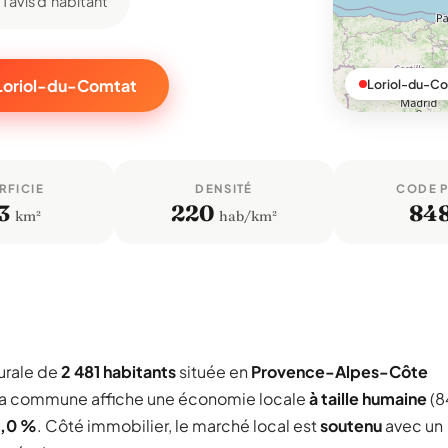
1 avis d'habitant
 Loriol-du-Comtat
Loriol-du-Co
RFICIE
DENSITÉ
CODE 
3
220
84
km²
hab/km²
urale de
2 481 habitants
située en
Provence-Alpes-Côte
 La commune affiche une économie locale
à taille humaine
(8
1,0 %
. Côté immobilier, le marché local est
soutenu
avec un