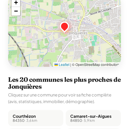
+
−
Leaflet
|
© OpenStreetMap contributors
Les 20 communes les plus proches de
Jonquières
Cliquez sur une commune pour voir sa fiche complète
(avis, statistiques, immobilier, démographie).
Courthézon
Camaret-sur-Aigues
84350
· 3,6 km
84850
· 5,9 km