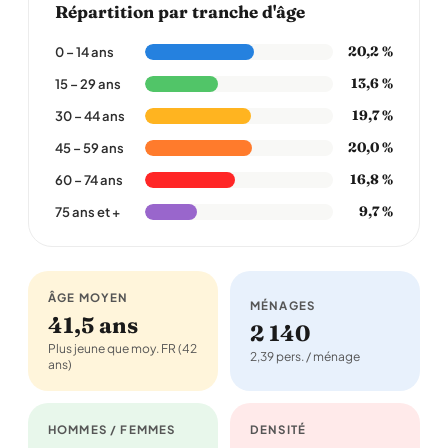
Répartition par tranche d'âge
20,2 %
0 – 14 ans
13,6 %
15 – 29 ans
19,7 %
30 – 44 ans
20,0 %
45 – 59 ans
16,8 %
60 – 74 ans
9,7 %
75 ans et +
ÂGE MOYEN
MÉNAGES
41,5 ans
2 140
Plus jeune que moy. FR (42
2,39 pers. / ménage
ans)
HOMMES / FEMMES
DENSITÉ