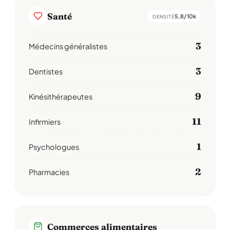
Santé
5,8/10k
DENSITÉ
3
Médecins généralistes
3
Dentistes
9
Kinésithérapeutes
11
Infirmiers
1
Psychologues
2
Pharmacies
Commerces alimentaires