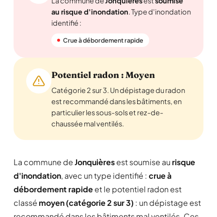
La commune de
Jonquières
est
soumise
au risque d'inondation
. Type d'inondation
identifié :
Crue à débordement rapide
Potentiel radon : Moyen
Catégorie 2 sur 3. Un dépistage du radon
est recommandé dans les bâtiments, en
particulier les sous-sols et rez-de-
chaussée mal ventilés.
La commune de
Jonquières
est soumise au
risque
d'inondation
, avec un type identifié :
crue à
débordement rapide
et le potentiel radon est
classé
moyen (catégorie 2 sur 3)
: un dépistage est
recommandé dans les bâtiments mal ventilés. Ces