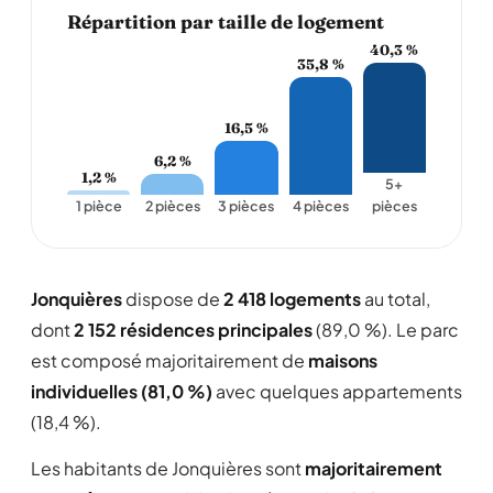
Répartition par taille de logement
40,3 %
35,8 %
16,5 %
6,2 %
1,2 %
5+
1 pièce
2 pièces
3 pièces
4 pièces
pièces
Jonquières
dispose de
2 418 logements
au total,
dont
2 152 résidences principales
(89,0 %). Le parc
est composé majoritairement de
maisons
individuelles (81,0 %)
avec quelques appartements
(18,4 %).
Les habitants de Jonquières sont
majoritairement