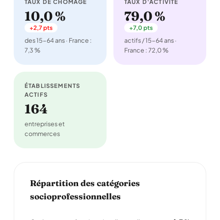
TAUX DE CHÔMAGE
TAUX D'ACTIVITÉ
10,0 %
79,0 %
+2,7 pts
+7,0 pts
des 15-64 ans · France :
actifs / 15-64 ans ·
7,3 %
France : 72,0 %
ÉTABLISSEMENTS
ACTIFS
164
entreprises et
commerces
Répartition des catégories
socioprofessionnelles