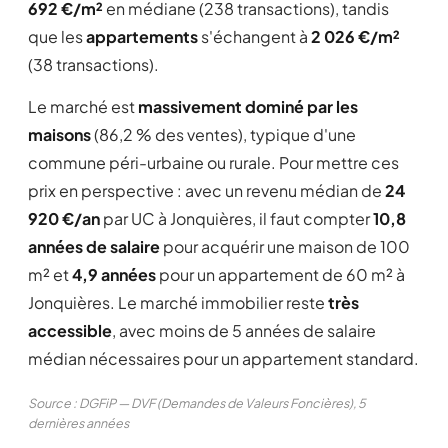
692 €/m²
en médiane (238 transactions), tandis
que les
appartements
s'échangent à
2 026 €/m²
(38 transactions).
Le marché est
massivement dominé par les
maisons
(86,2 % des ventes), typique d'une
commune péri-urbaine ou rurale. Pour mettre ces
prix en perspective : avec un revenu médian de
24
920 €/an
par UC à Jonquières, il faut compter
10,8
années de salaire
pour acquérir une maison de 100
m² et
4,9 années
pour un appartement de 60 m² à
Jonquières. Le marché immobilier reste
très
accessible
, avec moins de 5 années de salaire
médian nécessaires pour un appartement standard.
Source : DGFiP — DVF (Demandes de Valeurs Foncières), 5
dernières années