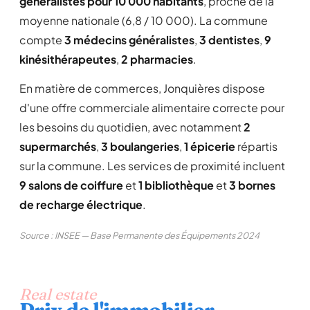
généralistes pour 10 000 habitants
, proche de la
moyenne nationale (6,8 / 10 000). La commune
compte
3 médecins généralistes
,
3 dentistes
,
9
kinésithérapeutes
,
2 pharmacies
.
En matière de commerces, Jonquières dispose
d'une offre commerciale alimentaire correcte pour
les besoins du quotidien, avec notamment
2
supermarchés
,
3 boulangeries
,
1 épicerie
répartis
sur la commune. Les services de proximité incluent
9 salons de coiffure
et
1 bibliothèque
et
3 bornes
de recharge électrique
.
Source : INSEE — Base Permanente des Équipements 2024
Real estate