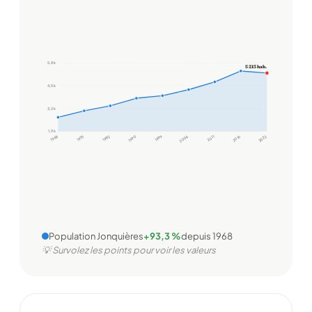
5,8 k
5 213 hab.
4,5 k
3,2 k
1,9 k
1968
1975
1982
1990
1999
2006
2011
2016
2022
Population Jonquières
+93,3 %
depuis 1968
💡 Survolez les points pour voir les valeurs