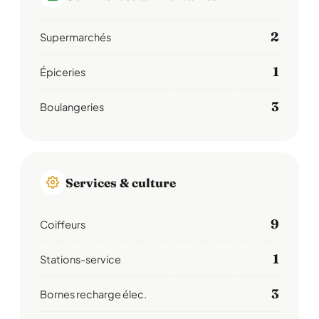
2
Supermarchés
1
Épiceries
3
Boulangeries
Services & culture
9
Coiffeurs
1
Stations-service
3
Bornes recharge élec.