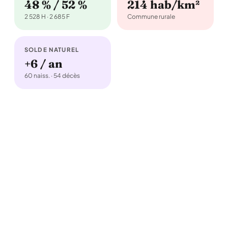
48 % / 52 %
214 hab/km²
2 528 H · 2 685 F
Commune rurale
SOLDE NATUREL
+6 / an
60 naiss. · 54 décès