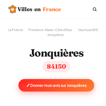
Villes
·
en
·
France
La France
›
Provence-Alpes-Côte d'Azur
›
Vaucluse (84)
›
Jonquières
Jonquières
84150
Donner mon avis sur Jonquières