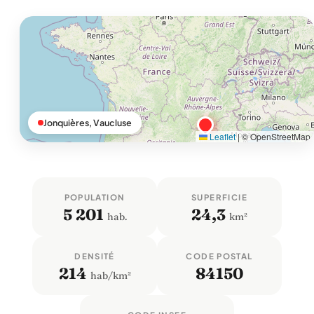
Jonquières, Vaucluse
Leaflet
|
© OpenStreetMap
POPULATION
SUPERFICIE
5 201
24,3
hab.
km²
DENSITÉ
CODE POSTAL
214
84150
hab/km²