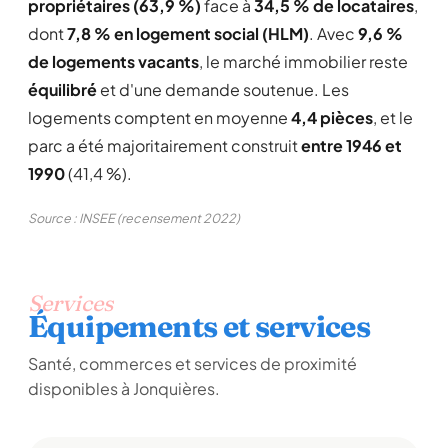
propriétaires (63,9 %)
face à
34,5 % de locataires
,
dont
7,8 % en logement social (HLM)
. Avec
9,6 %
de logements vacants
, le marché immobilier reste
équilibré
et d'une demande soutenue. Les
logements comptent en moyenne
4,4 pièces
, et le
parc a été majoritairement construit
entre 1946 et
1990
(41,4 %).
Source : INSEE (recensement 2022)
Services
Équipements et services
Santé, commerces et services de proximité
disponibles à Jonquières.