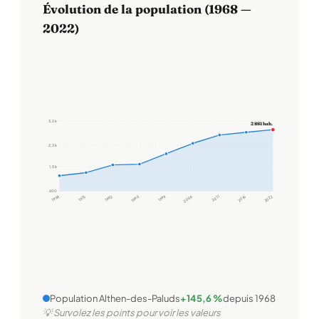
Évolution de la population (1968 —
2022)
3,2 k
2 881 hab.
2,3 k
1,5 k
600
1968
1975
1982
1990
1999
2006
2011
2016
2022
Population Althen-des-Paluds
+145,6 %
depuis 1968
💡 Survolez les points pour voir les valeurs