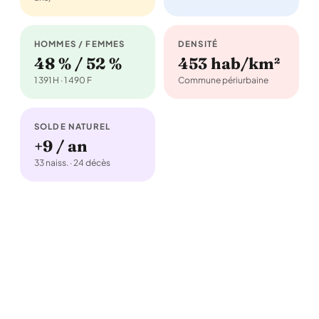
HOMMES / FEMMES
DENSITÉ
48 % / 52 %
453 hab/km²
1 391 H · 1 490 F
Commune périurbaine
SOLDE NATUREL
+9 / an
33 naiss. · 24 décès