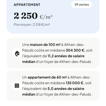
APPARTEMENT
39 ventes
2 250
€/m²
Prix moyen : 2 318 €/m²
Une
maison de 100 m²
à Althen-des-
Paluds coûte en médiane
304 300 €
, soit
🏠
l'équivalent de
11,2 années de salaire
médian
d'un foyer de Althen-des-Paluds .
Un
appartement de 60 m²
à Althen-des-
Paluds coûte en médiane
135 000 €
, soit
🏢
l'équivalent de
5,0 années de salaire
médian
d'un foyer de Althen-des-Paluds .