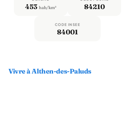
453
84210
hab/km²
CODE INSEE
84001
Vivre à Althen-des-Paluds