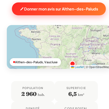
Donner mon avis sur Althen-des-Paluds
Althen-des-Paluds, Vaucluse
Leaflet
|
© OpenStreetMa
POPULATION
SUPERFICIE
2 960
6,5
hab.
km²
DENSITÉ
CODE POSTAL