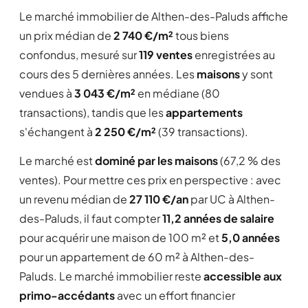
Le marché immobilier de Althen-des-Paluds affiche
un prix médian de
2 740 €/m²
tous biens
confondus, mesuré sur
119 ventes
enregistrées au
cours des 5 dernières années. Les
maisons
y sont
vendues à
3 043 €/m²
en médiane (80
transactions), tandis que les
appartements
s'échangent à
2 250 €/m²
(39 transactions).
Le marché est
dominé par les maisons
(67,2 % des
ventes). Pour mettre ces prix en perspective : avec
un revenu médian de
27 110 €/an
par UC à Althen-
des-Paluds, il faut compter
11,2 années de salaire
pour acquérir une maison de 100 m² et
5,0 années
pour un appartement de 60 m² à Althen-des-
Paluds. Le marché immobilier reste
accessible aux
primo-accédants
avec un effort financier