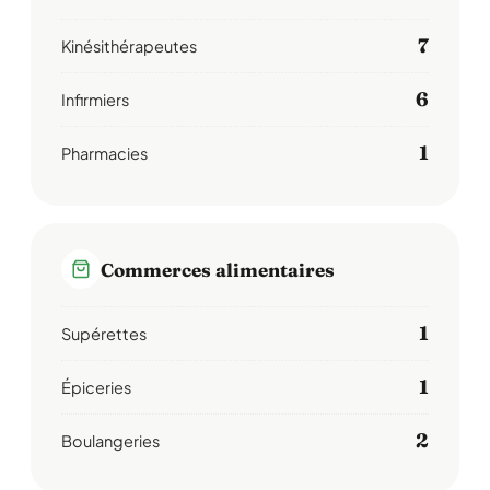
7
Kinésithérapeutes
6
Infirmiers
1
Pharmacies
Commerces alimentaires
1
Supérettes
1
Épiceries
2
Boulangeries