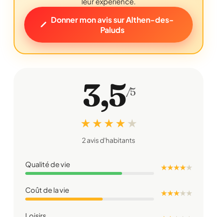
leur expérience.
Donner mon avis sur Althen-des-
Paluds
3,5
/5
★ ★ ★ ★
★
2 avis d'habitants
Qualité de vie
★ ★ ★ ★
★
Coût de la vie
★ ★ ★
★
★
Loisirs