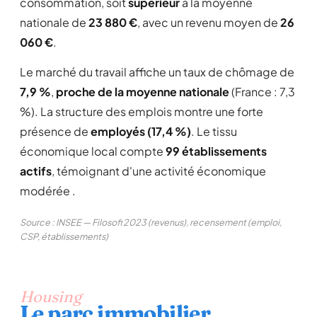
consommation, soit
supérieur
à la moyenne
nationale de
23 880 €
, avec un revenu moyen de
26
060 €
.
Le marché du travail affiche un taux de chômage de
7,9 %
,
proche de la moyenne nationale
(France : 7,3
%). La structure des emplois montre une forte
présence de
employés (17,4 %)
. Le tissu
économique local compte
99 établissements
actifs
, témoignant d'une activité économique
modérée .
Source : INSEE — Filosofi 2023 (revenus), recensement (emploi,
CSP, établissements)
Housing
Le parc immobilier