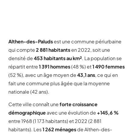
Althen-des-Paluds
est une commune périurbaine
qui compte
2 881 habitants
en 2022, soit une
densité de
453 habitants au km²
. La population se
répartit entre
1 391 hommes
(48 %) et
1 490 femmes
(52 %), avec un âge moyen de
43,1 ans
, ce qui en
fait une commune plus âgée que la moyenne
nationale (42 ans).
Cette ville connaît une
forte croissance
démographique
avec une évolution de
+145,6 %
entre 1968 (1 173 habitants) et 2022 (2 881
habitants). Les
1 262 ménages
de Althen-des-