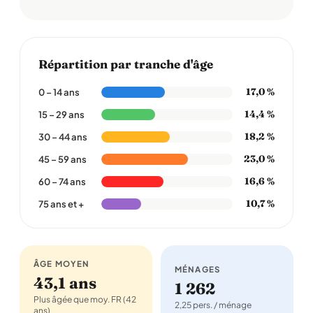
Répartition par tranche d'âge
17,0 %
0 – 14 ans
14,4 %
15 – 29 ans
18,2 %
30 – 44 ans
23,0 %
45 – 59 ans
16,6 %
60 – 74 ans
10,7 %
75 ans et +
ÂGE MOYEN
MÉNAGES
43,1 ans
1 262
Plus âgée que moy. FR (42
2,25 pers. / ménage
ans)