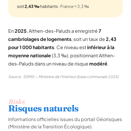
soit
2,43 ‰
habitants
· France ≈ 3,3 ‰
En
2025
, Althen-des-Paluds a enregistré
7
cambriolages de logements
, soit un taux de
2,43
pour 1 000 habitants
. Ce niveau est
inférieur à la
moyenne nationale
(3,3 ‰), positionnant Althen-
des-Paluds dans un niveau de risque
modéré
.
Source : SSMSI — Ministère de l'Intérieur (base communale 2025)
Risks
Risques naturels
Informations officielles issues du portail Géorisques
(Ministère de la Transition Écologique).