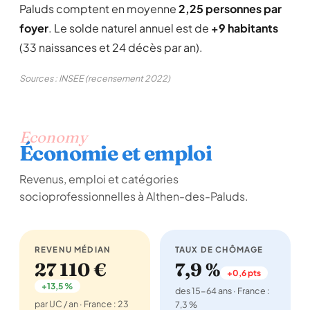
Paluds comptent en moyenne
2,25 personnes par
foyer
. Le solde naturel annuel est de
+9 habitants
(33 naissances et 24 décès par an).
Sources : INSEE (recensement 2022)
Economy
Économie et emploi
Revenus, emploi et catégories
socioprofessionnelles à Althen-des-Paluds.
REVENU MÉDIAN
TAUX DE CHÔMAGE
27 110 €
7,9 %
+0,6 pts
+13,5 %
des 15-64 ans · France :
par UC / an · France : 23
7,3 %