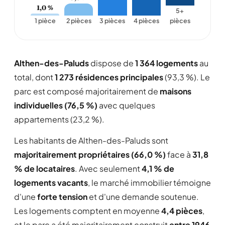
1,0 %
5+
1 pièce
2 pièces
3 pièces
4 pièces
pièces
Althen-des-Paluds
dispose de
1 364 logements
au
total, dont
1 273 résidences principales
(93,3 %). Le
parc est composé majoritairement de
maisons
individuelles (76,5 %)
avec quelques
appartements (23,2 %).
Les habitants de Althen-des-Paluds sont
majoritairement propriétaires (66,0 %)
face à
31,8
% de locataires
. Avec seulement
4,1 % de
logements vacants
, le marché immobilier témoigne
d'une
forte tension
et d'une demande soutenue.
Les logements comptent en moyenne
4,4 pièces
,
et le parc a été majoritairement construit
entre 1946