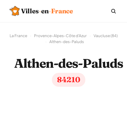
Villes
·
en
·
France
La France
›
Provence-Alpes-Côte d'Azur
›
Vaucluse (84)
›
Althen-des-Paluds
Althen-des-Paluds
84210