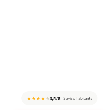
★ ★ ★ ★
★
3,5/5
2 avis d'habitants