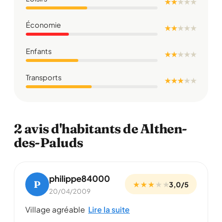
★ ★
★
★
★
Économie
★ ★
★
★
★
Enfants
★ ★
★
★
★
Transports
★ ★ ★
★
★
2 avis d'habitants de Althen-
des-Paluds
philippe84000
P
★ ★ ★
★
★
3,0/5
20/04/2009
Village agréable
Lire la suite