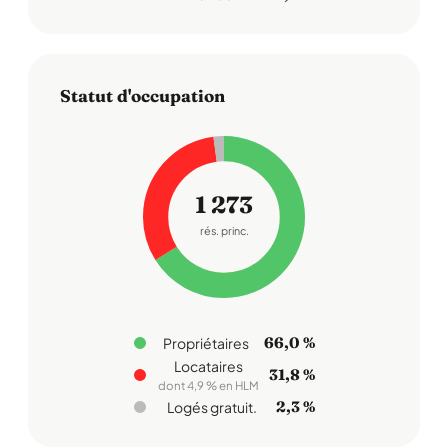
Statut d'occupation
1 273
rés. princ.
66,0 %
Propriétaires
Locataires
31,8 %
dont 4,9 % en HLM
2,3 %
Logés gratuit.