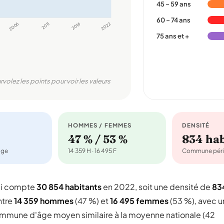
45 – 59 ans
60 – 74 ans
2006
2011
2016
2022
75 ans et +
rvolez les points pour voir les valeurs
HOMMES / FEMMES
DENSITÉ
47 % / 53 %
834 ha
age
14 359 H · 16 495 F
Commune péri
ui compte
30 854 habitants
en 2022, soit une densité de
83
ntre
14 359 hommes
(47 %) et
16 495 femmes
(53 %), avec u
 commune d'âge moyen similaire à la moyenne nationale (42