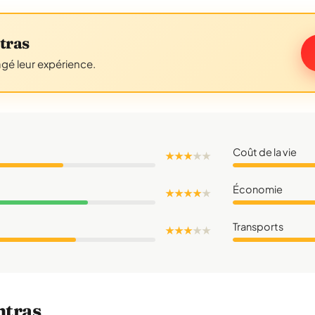
tras
agé leur expérience.
Coût de la vie
★ ★ ★
★
★
Économie
★ ★ ★ ★
★
Transports
★ ★ ★
★
★
ntras