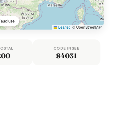
Vaucluse
Leaflet
|
© OpenStreetMap
POSTAL
CODE INSEE
200
84031
e