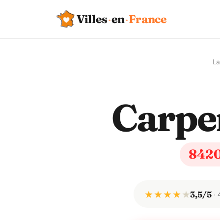
Villes
·
en
·
France
La
Carpe
842
★ ★ ★ ★
★
3,5/5