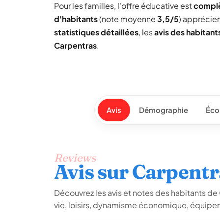
Pour les familles, l'offre éducative est
compl
d'habitants
(note moyenne
3,5/5
) apprécie
statistiques détaillées
, les
avis des habitant
Carpentras
.
Avis
Démographie
Éco
Reviews
Avis sur Carpentr
Découvrez les avis et notes des habitants de C
vie, loisirs, dynamisme économique, équipem