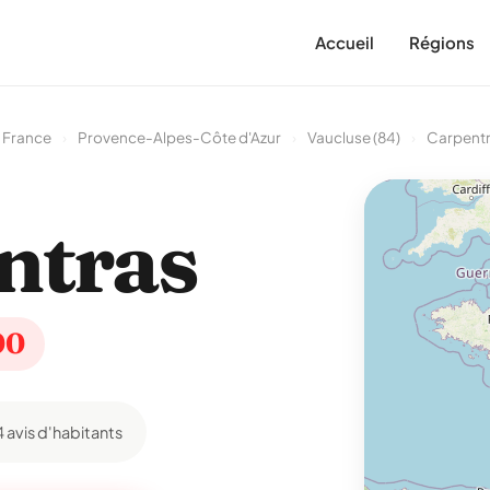
Accueil
Régions
 France
›
Provence-Alpes-Côte d'Azur
›
Vaucluse (84)
›
Carpent
ntras
00
4 avis d'habitants