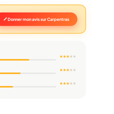
Donner mon avis sur Carpentras
★ ★ ★
★
★
★ ★ ★
★
★
★ ★ ★
★
★