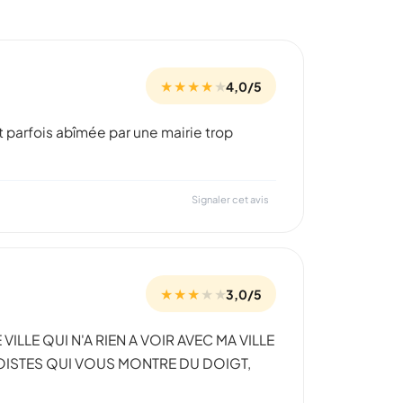
★ ★ ★ ★
★
4,0/5
t parfois abîmée par une mairie trop
Signaler cet avis
★ ★ ★
★
★
3,0/5
LLE QUI N'A RIEN A VOIR AVEC MA VILLE
EGOISTES QUI VOUS MONTRE DU DOIGT,