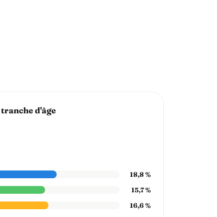
 tranche d'âge
18,8 %
15,7 %
16,6 %