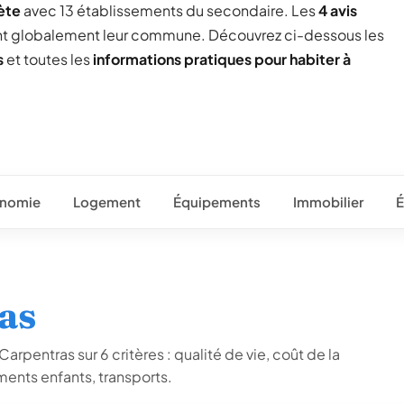
ète
avec 13 établissements du secondaire. Les
4 avis
nt globalement leur commune. Découvrez ci-dessous les
s
et toutes les
informations pratiques pour habiter à
nomie
Logement
Équipements
Immobilier
É
as
arpentras sur 6 critères : qualité de vie, coût de la
ents enfants, transports.