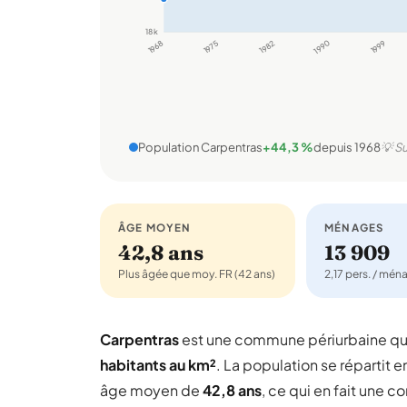
18 k
1968
1975
1982
1990
1999
Population Carpentras
+44,3 %
depuis 1968
💡 Su
ÂGE MOYEN
MÉNAGES
42,8 ans
13 909
Plus âgée que moy. FR (42 ans)
2,17 pers. / mén
Carpentras
est une commune périurbaine q
habitants au km²
. La population se répartit e
âge moyen de
42,8 ans
, ce qui en fait une