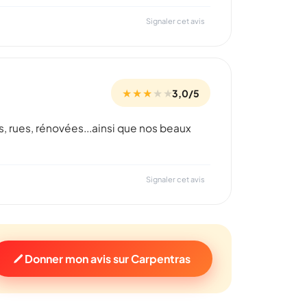
Signaler cet avis
★ ★ ★
★
★
3,0/5
es, rues, rénovées...ainsi que nos beaux
Signaler cet avis
Donner mon avis sur Carpentras