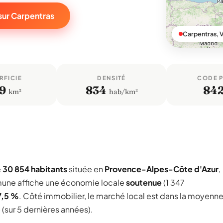
sur Carpentras
Carpentras, 
RFICIE
DENSITÉ
CODE 
9
834
84
km²
hab/km²
e
30 854 habitants
située en
Provence-Alpes-Côte d'Azur
,
mune affiche une économie locale
soutenue
(1 347
7,5 %
. Côté immobilier, le marché local est dans la moyenn
²
(sur 5 dernières années).