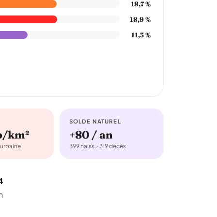
18,7 %
18,9 %
11,3 %
SOLDE NATUREL
b/km²
+80 / an
urbaine
399 naiss. · 319 décès
4
n