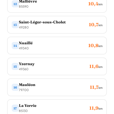
Mallièvre
10,4
12
km
85590
Saint-Léger-sous-Cholet
10,7
13
km
49280
Nuaillé
10,8
14
km
49340
Yzernay
11,6
15
km
49360
Mauléon
11,7
16
km
79700
La Verrie
11,9
17
km
85130