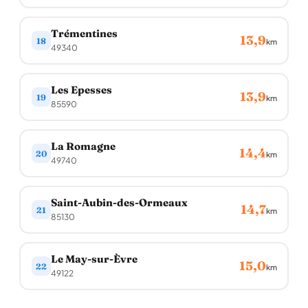
Trémentines
13,9
18
km
49340
Les Epesses
13,9
19
km
85590
La Romagne
14,4
20
km
49740
Saint-Aubin-des-Ormeaux
14,7
21
km
85130
Le May-sur-Èvre
15,0
22
km
49122