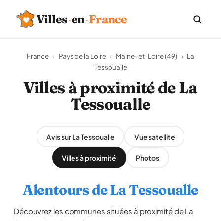
Villes
·
en
·
France
France
›
Pays de la Loire
›
Maine-et-Loire (49)
›
La
Tessoualle
Villes à proximité de La
Tessoualle
Avis sur La Tessoualle
Vue satellite
Villes à proximité
Photos
Alentours de La Tessoualle
Découvrez les communes situées à proximité de La