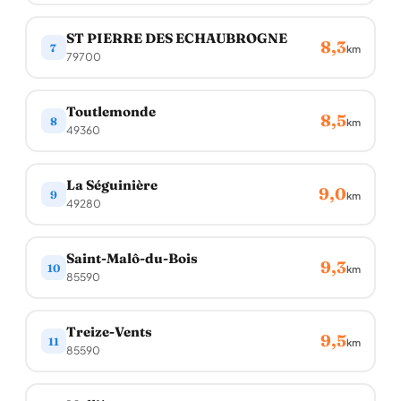
ST PIERRE DES ECHAUBROGNE
8,3
7
km
79700
Toutlemonde
8,5
8
km
49360
La Séguinière
9,0
9
km
49280
Saint-Malô-du-Bois
9,3
10
km
85590
Treize-Vents
9,5
11
km
85590