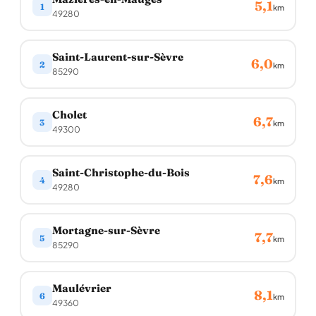
5,1
1
km
49280
Saint-Laurent-sur-Sèvre
6,0
2
km
85290
Cholet
6,7
3
km
49300
Saint-Christophe-du-Bois
7,6
4
km
49280
Mortagne-sur-Sèvre
7,7
5
km
85290
Maulévrier
8,1
6
km
49360