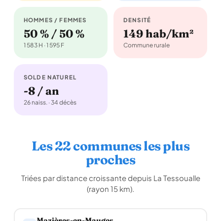
HOMMES / FEMMES
DENSITÉ
50 % / 50 %
149 hab/km²
1 583 H · 1 595 F
Commune rurale
SOLDE NATUREL
-8 / an
26 naiss. · 34 décès
Les 22 communes les plus
proches
Triées par distance croissante depuis La Tessoualle
(rayon 15 km).
Mazières-en-Mauges