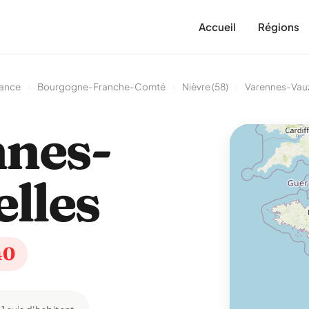
Accueil
Régions
rance
›
Bourgogne-Franche-Comté
›
Nièvre (58)
›
Varennes-Vauz
nes-
lles
40