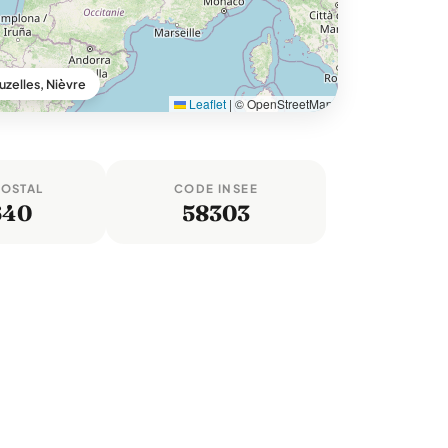
zelles, Nièvre
Leaflet
|
© OpenStreetMap
POSTAL
CODE INSEE
640
58303