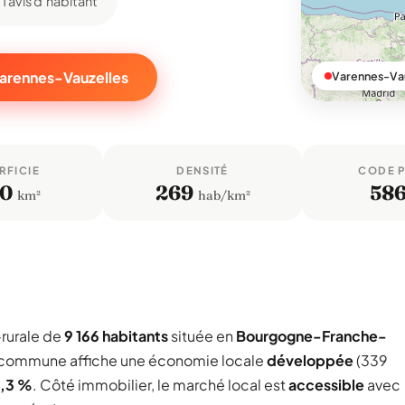
1 avis d'habitant
Varennes-Vauzelles
Varennes-Vau
RFICIE
DENSITÉ
CODE 
,0
269
58
km²
hab/km²
rurale de
9 166 habitants
située en
Bourgogne-Franche-
La commune affiche une économie locale
développée
(339
1,3 %
. Côté immobilier, le marché local est
accessible
avec