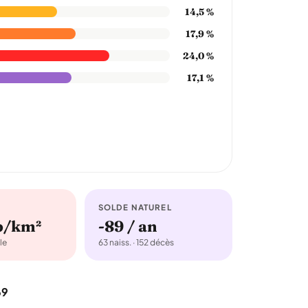
14,5 %
17,9 %
24,0 %
17,1 %
SOLDE NATUREL
b/km²
-89 / an
le
63 naiss. · 152 décès
69