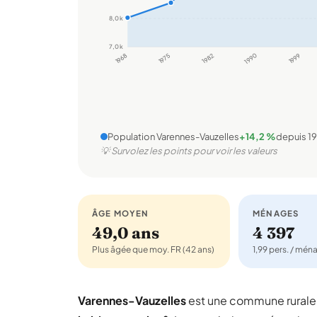
8,0 k
7,0 k
1968
1975
1982
1990
1999
Population Varennes-Vauzelles
+14,2 %
depuis 1
💡 Survolez les points pour voir les valeurs
ÂGE MOYEN
MÉNAGES
49,0 ans
4 397
Plus âgée que moy. FR (42 ans)
1,99 pers. / mén
Varennes-Vauzelles
est une commune rural