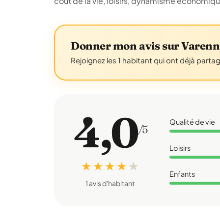
coût de la vie, loisirs, dynamisme économiq
Donner mon avis sur Varenn
Rejoignez les 1 habitant qui ont déjà parta
4,0
Qualité de vie
/5
Loisirs
★ ★ ★ ★
★
Enfants
1 avis d'habitant