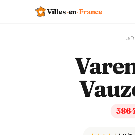
Villes
·
en
·
France
La F
Varen
Vauze
586