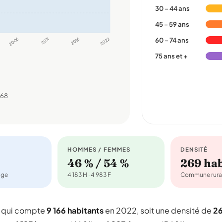
30 – 44 ans
45 – 59 ans
2006
2011
2016
2022
60 – 74 ans
75 ans et +
968
HOMMES / FEMMES
DENSITÉ
46 % / 54 %
269 ha
age
4 183 H · 4 983 F
Commune rura
e qui compte
9 166 habitants
en 2022, soit une densité de
2