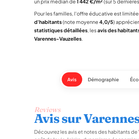
un prix médian de
1 442 €/m²
(sur 5 dernière
Pour les familles, l'offre éducative est limit
d'habitants
(note moyenne
4,0/5
) apprécie
statistiques détaillées
, les
avis des habitant
Varennes-Vauzelles
.
Avis
Démographie
Éco
Reviews
Avis sur Varennes
Découvrez les avis et notes des habitants de V