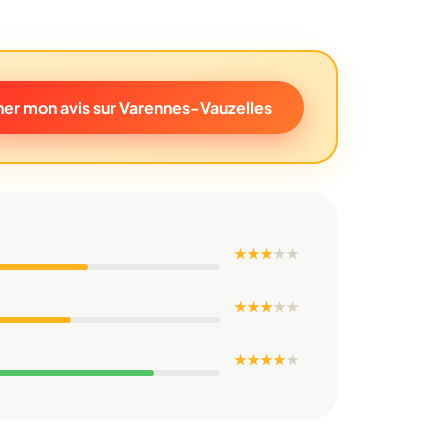
er mon avis sur Varennes-Vauzelles
★ ★ ★
★
★
★ ★ ★
★
★
★ ★ ★ ★
★