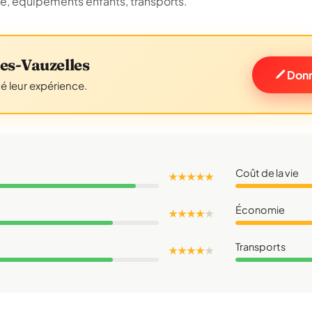
ue, équipements enfants, transports.
es-Vauzelles
Donn
gé leur expérience.
Coût de la vie
★ ★ ★ ★ ★
Économie
★ ★ ★ ★
★
Transports
★ ★ ★ ★
★