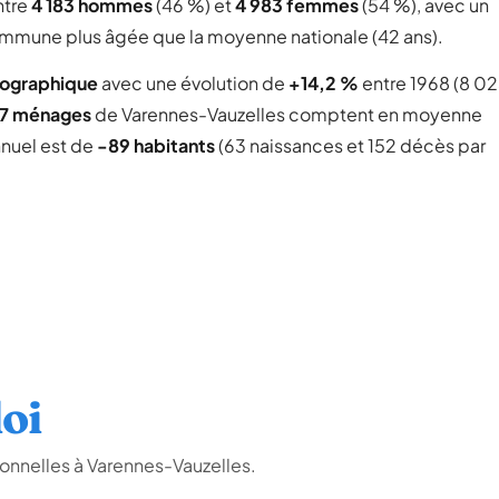
ntre
4 183 hommes
(46 %) et
4 983 femmes
(54 %), avec un
 commune plus âgée que la moyenne nationale (42 ans).
mographique
avec une évolution de
+14,2 %
entre 1968 (8 0
97 ménages
de Varennes-Vauzelles comptent en moyenne
nnuel est de
-89 habitants
(63 naissances et 152 décès par
oi
onnelles à Varennes-Vauzelles.