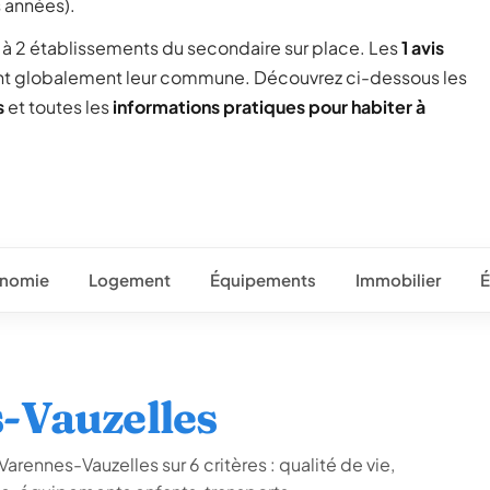
s années).
ée à 2 établissements du secondaire sur place. Les
1 avis
nt globalement leur commune. Découvrez ci-dessous les
s
et toutes les
informations pratiques pour habiter à
nomie
Logement
Équipements
Immobilier
É
-Vauzelles
arennes-Vauzelles sur 6 critères : qualité de vie,