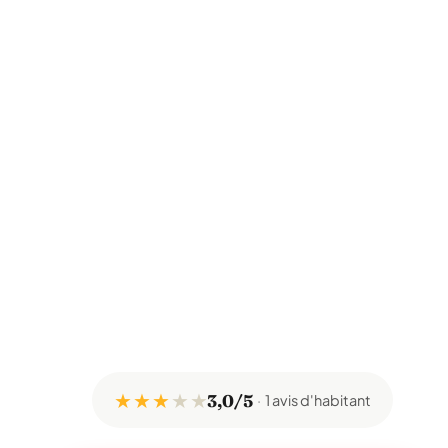
★ ★ ★
★
★
3,0/5
1 avis d'habitant