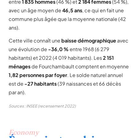
entre
1 835 hommes
(46 %) et
2 184 femmes
(54 %),
avec un âge moyen de
46,5 ans
, ce qui en fait une
commune plus âgée que la moyenne nationale (42
ans).
Cette ville connaît une
baisse démographique
avec
une évolution de
-36,0 %
entre 1968 (6 279
habitants) et 2022 (4 019 habitants). Les
2 151
ménages
de Fourchambault comptent en moyenne
1,82 personnes par foyer
. Le solde naturel annuel
est de
-27 habitants
(39 naissances et 66 décès
par an).
Sources : INSEE (recensement 2022)
Economy