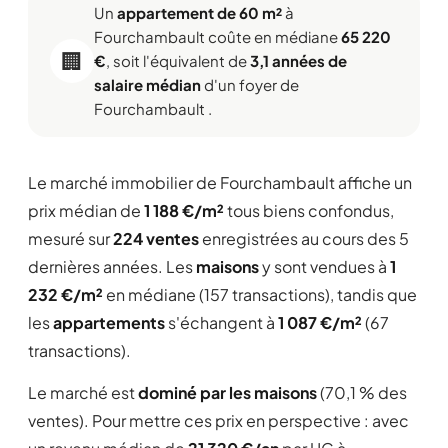
Un
appartement de 60 m²
à
Fourchambault coûte en médiane
65 220
🏢
€
, soit l'équivalent de
3,1 années de
salaire médian
d'un foyer de
Fourchambault .
Le marché immobilier de Fourchambault affiche un
prix médian de
1 188 €/m²
tous biens confondus,
mesuré sur
224 ventes
enregistrées au cours des 5
dernières années. Les
maisons
y sont vendues à
1
232 €/m²
en médiane (157 transactions), tandis que
les
appartements
s'échangent à
1 087 €/m²
(67
transactions).
Le marché est
dominé par les maisons
(70,1 % des
ventes). Pour mettre ces prix en perspective : avec