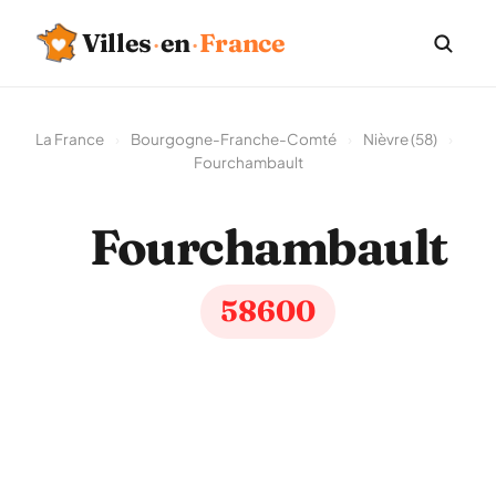
Villes
·
en
·
France
La France
›
Bourgogne-Franche-Comté
›
Nièvre (58)
›
Fourchambault
Fourchambault
58600