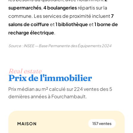
supermarchés
,
4 boulangeries
répartis sur la
commune. Les services de proximité incluent
7
salons de coiffure
et
1 bibliothèque
et
1 borne de
recharge électrique
.
Source : INSEE — Base Permanente des Équipements 2024
Real estate
Prix de l'immobilier
Prix médian au m² calculé sur 224 ventes des 5
dernières années à Fourchambault.
MAISON
157 ventes