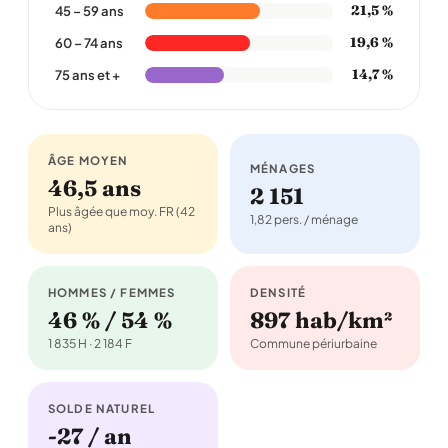
21,5 %
45 – 59 ans
19,6 %
60 – 74 ans
14,7 %
75 ans et +
ÂGE MOYEN
MÉNAGES
46,5 ans
2 151
Plus âgée que moy. FR (42
1,82 pers. / ménage
ans)
HOMMES / FEMMES
DENSITÉ
46 % / 54 %
897 hab/km²
1 835 H · 2 184 F
Commune périurbaine
SOLDE NATUREL
-27 / an