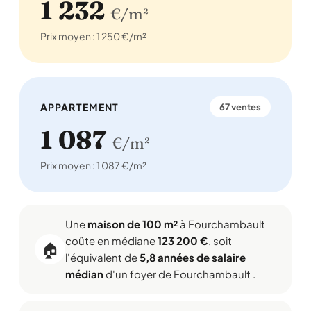
1 232
€/m²
Prix moyen : 1 250 €/m²
APPARTEMENT
67 ventes
1 087
€/m²
Prix moyen : 1 087 €/m²
Une
maison de 100 m²
à Fourchambault
coûte en médiane
123 200 €
, soit
🏠
l'équivalent de
5,8 années de salaire
médian
d'un foyer de Fourchambault .