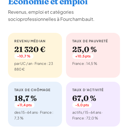
Économie et emploi
Revenus, emploi et catégories
socioprofessionnelles à Fourchambault.
REVENU MÉDIAN
TAUX DE PAUVRETÉ
21 320 €
25,0 %
-10,7 %
+10,5 pts
par UC / an · France : 23
France : 14,5 %
880 €
TAUX DE CHÔMAGE
TAUX D'ACTIVITÉ
18,7 %
67,0 %
+11,4 pts
-5,0 pts
des 15-64 ans · France :
actifs / 15-64 ans ·
7,3 %
France : 72,0 %