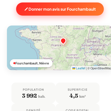
Donner mon avis sur Fourchambault
Fourchambault, Nièvre
Leaflet
|
© OpenStreetMa
POPULATION
SUPERFICIE
3 992
4,5
hab.
km²
DENSITÉ
CODE POSTAL