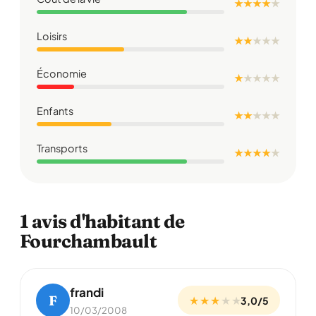
★ ★ ★ ★
★
Loisirs
★ ★
★
★
★
Économie
★
★
★
★
★
Enfants
★ ★
★
★
★
Transports
★ ★ ★ ★
★
1 avis d'habitant de
Fourchambault
frandi
F
★ ★ ★
★
★
3,0/5
10/03/2008