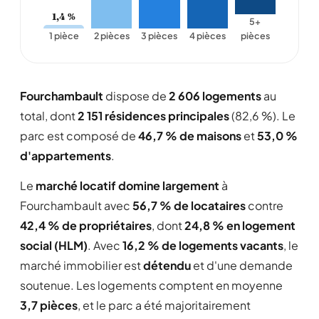
1,4 %
5+
1 pièce
2 pièces
3 pièces
4 pièces
pièces
Fourchambault
dispose de
2 606 logements
au
total, dont
2 151 résidences principales
(82,6 %). Le
parc est composé de
46,7 % de maisons
et
53,0 %
d'appartements
.
Le
marché locatif domine largement
à
Fourchambault avec
56,7 % de locataires
contre
42,4 % de propriétaires
, dont
24,8 % en logement
social (HLM)
. Avec
16,2 % de logements vacants
, le
marché immobilier est
détendu
et d'une demande
soutenue. Les logements comptent en moyenne
3,7 pièces
, et le parc a été majoritairement