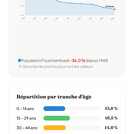
4,5 k
4 019 hab.
3,2 k
1968
1975
1982
1990
1999
2006
2011
2016
2022
Population Fourchambault
-36,0 %
depuis 1968
💡 Survolez les points pour voir les valeurs
Répartition par tranche d'âge
13,6 %
0 – 14 ans
16,5 %
15 – 29 ans
14,0 %
30 – 44 ans