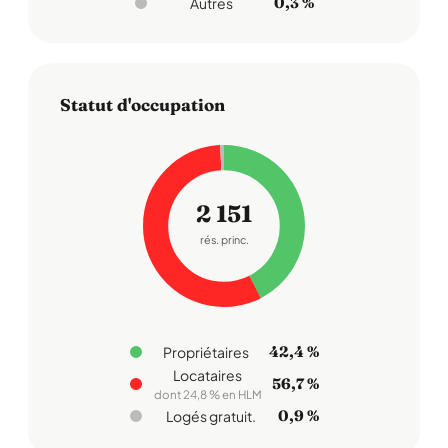
0,3 %
Autres
Statut d'occupation
2 151
rés. princ.
42,4 %
Propriétaires
Locataires
56,7 %
dont 24,8 % en HLM
0,9 %
Logés gratuit.