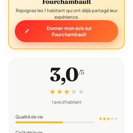
Fourchambault
Rejoignez les 1 habitant qui ont déjà partagé leur
expérience.
Donner mon avis sur
Fourchambault
3,0
/5
★ ★ ★
★
★
1 avis d'habitant
Qualité de vie
★ ★ ★
★
★
Coût de la vie