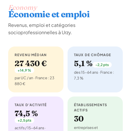
Economy
Économie et emploi
Revenus, emploi et catégories
socioprofessionnelles à Urzy.
REVENU MÉDIAN
TAUX DE CHÔMAGE
27 430 €
5,1 %
-2,2 pts
+14,9 %
des 15-64 ans · France :
par UC / an · France : 23
7,3 %
880 €
TAUX D'ACTIVITÉ
ÉTABLISSEMENTS
ACTIFS
74,5 %
30
+2,5 pts
entreprises et
actifs / 15-64 ans ·