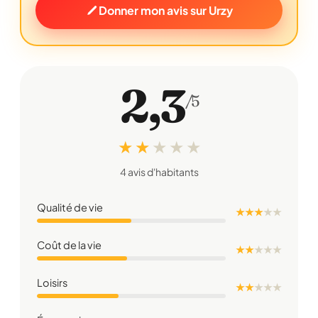
Donner mon avis sur Urzy
2,3
/5
★ ★
★
★
★
4 avis d'habitants
Qualité de vie
★ ★ ★
★
★
Coût de la vie
★ ★
★
★
★
Loisirs
★ ★
★
★
★