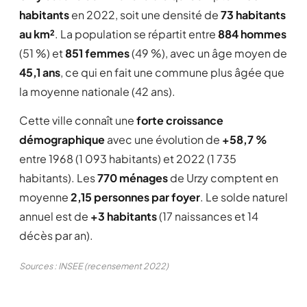
habitants
en 2022, soit une densité de
73 habitants
au km²
. La population se répartit entre
884 hommes
(51 %) et
851 femmes
(49 %), avec un âge moyen de
45,1 ans
, ce qui en fait une commune plus âgée que
la moyenne nationale (42 ans).
Cette ville connaît une
forte croissance
démographique
avec une évolution de
+58,7 %
entre 1968 (1 093 habitants) et 2022 (1 735
habitants). Les
770 ménages
de Urzy comptent en
moyenne
2,15 personnes par foyer
. Le solde naturel
annuel est de
+3 habitants
(17 naissances et 14
décès par an).
Sources : INSEE (recensement 2022)