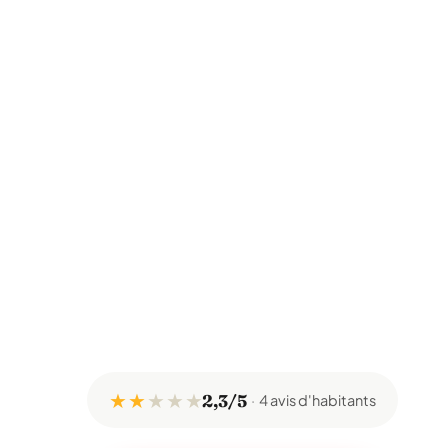
★ ★
★
★
★
2,3/5
4 avis d'habitants