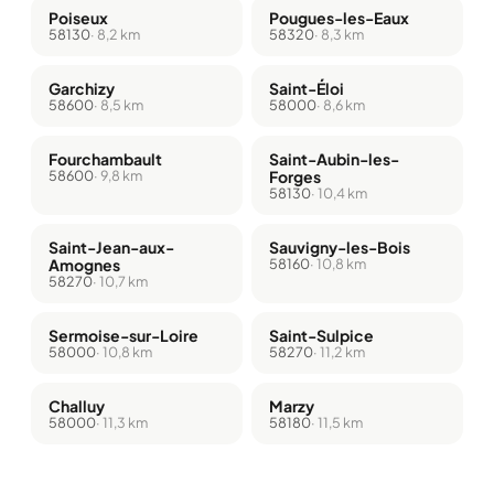
Poiseux
Pougues-les-Eaux
58130
· 8,2 km
58320
· 8,3 km
Garchizy
Saint-Éloi
58600
· 8,5 km
58000
· 8,6 km
Fourchambault
Saint-Aubin-les-
58600
· 9,8 km
Forges
58130
· 10,4 km
Saint-Jean-aux-
Sauvigny-les-Bois
Amognes
58160
· 10,8 km
58270
· 10,7 km
Sermoise-sur-Loire
Saint-Sulpice
58000
· 10,8 km
58270
· 11,2 km
Challuy
Marzy
58000
· 11,3 km
58180
· 11,5 km