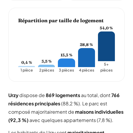
Répartition par taille de logement
54,0 %
28,8 %
13,3 %
3,5 %
0,4 %
5+
1 pièce
2 pièces
3 pièces
4 pièces
pièces
Urzy
dispose de
869 logements
au total, dont
766
résidences principales
(88,2 %). Le parc est
composé majoritairement de
maisons individuelles
(92,3 %)
avec quelques appartements (7,8 %).
Les habitants de Urzy sont
majoritairement