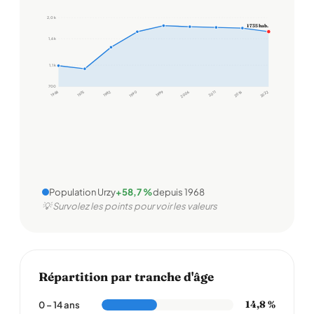
2,0 k
1 735 hab.
1,6 k
1,1 k
700
1968
1975
1982
1990
1999
2006
2011
2016
2022
Population Urzy
+58,7 %
depuis 1968
💡 Survolez les points pour voir les valeurs
Répartition par tranche d'âge
14,8 %
0 – 14 ans