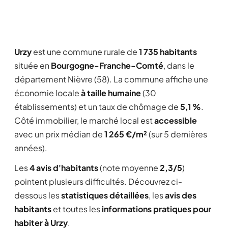
Urzy
est une commune rurale de
1 735 habitants
située en
Bourgogne-Franche-Comté
, dans le
département Nièvre (58). La commune affiche une
économie locale
à taille humaine
(30
établissements) et un taux de chômage de
5,1 %
.
Côté immobilier, le marché local est
accessible
avec un prix médian de
1 265 €/m²
(sur 5 dernières
années).
Les
4 avis d'habitants
(note moyenne
2,3/5
)
pointent plusieurs difficultés. Découvrez ci-
dessous les
statistiques détaillées
, les
avis des
habitants
et toutes les
informations pratiques pour
habiter à Urzy
.