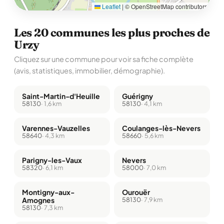
Leaflet
|
© OpenStreetMap contributors
Les 20 communes les plus proches de
Urzy
Cliquez sur une commune pour voir sa fiche complète
(avis, statistiques, immobilier, démographie).
Saint-Martin-d'Heuille
Guérigny
58130
· 1,6 km
58130
· 4,1 km
Varennes-Vauzelles
Coulanges-lès-Nevers
58640
· 4,3 km
58660
· 5,6 km
Parigny-les-Vaux
Nevers
58320
· 6,1 km
58000
· 7,0 km
Montigny-aux-
Ourouër
Amognes
58130
· 7,9 km
58130
· 7,3 km