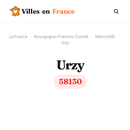
Villes
·
en
·
France
La France
›
Bourgogne-Franche-Comté
›
Nièvre (58)
›
Urzy
Urzy
58130