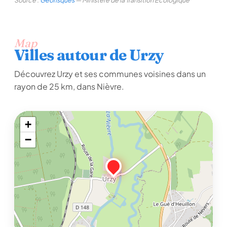
Source :
Géorisques
— Ministère de la Transition Écologique
Map
Villes autour de Urzy
Découvrez Urzy et ses communes voisines dans un
rayon de 25 km, dans Nièvre.
+
−