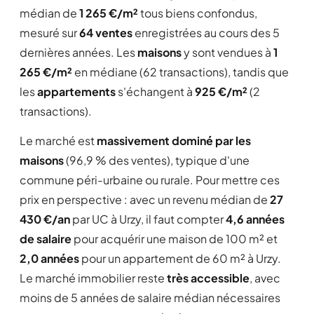
médian de
1 265 €/m²
tous biens confondus,
mesuré sur
64 ventes
enregistrées au cours des 5
dernières années. Les
maisons
y sont vendues à
1
265 €/m²
en médiane (62 transactions), tandis que
les
appartements
s'échangent à
925 €/m²
(2
transactions).
Le marché est
massivement dominé par les
maisons
(96,9 % des ventes), typique d'une
commune péri-urbaine ou rurale. Pour mettre ces
prix en perspective : avec un revenu médian de
27
430 €/an
par UC à Urzy, il faut compter
4,6 années
de salaire
pour acquérir une maison de 100 m² et
2,0 années
pour un appartement de 60 m² à Urzy.
Le marché immobilier reste
très accessible
, avec
moins de 5 années de salaire médian nécessaires