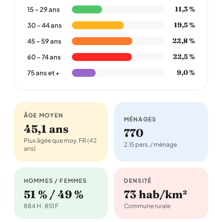
11,3 %
15 – 29 ans
19,5 %
30 – 44 ans
22,8 %
45 – 59 ans
22,5 %
60 – 74 ans
9,0 %
75 ans et +
ÂGE MOYEN
MÉNAGES
45,1 ans
770
Plus âgée que moy. FR (42
2,15 pers. / ménage
ans)
HOMMES / FEMMES
DENSITÉ
51 % / 49 %
73 hab/km²
884 H · 851 F
Commune rurale