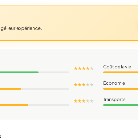
agé leur expérience.
Coût de la vie
★ ★ ★ ★
★
Économie
★ ★ ★
★
★
Transports
★ ★ ★
★
★
s