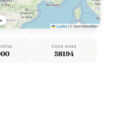
re
Leaflet
|
© OpenStreetMap
POSTAL
CODE INSEE
000
58194