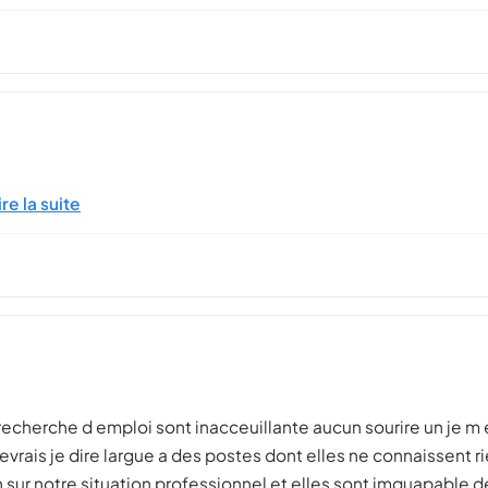
ire la suite
 recherche d emploi sont inacceuillante aucun sourire un je m
rais je dire largue a des postes dont elles ne connaissent rie
sur notre situation professionnel et elles sont imquapable 