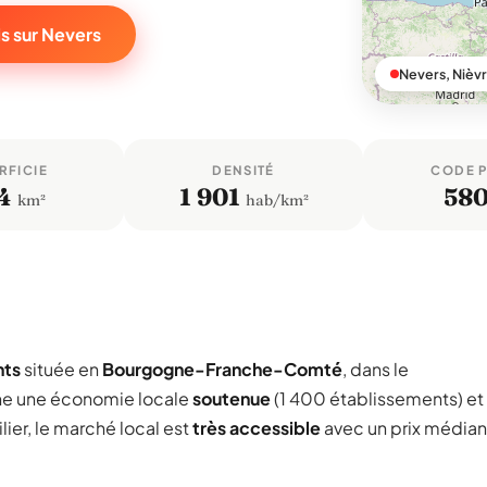
s sur Nevers
Nevers, Nièv
RFICIE
DENSITÉ
CODE 
4
1 901
58
km²
hab/km²
nts
située en
Bourgogne-Franche-Comté
, dans le
he une économie locale
soutenue
(1 400 établissements) et
ier, le marché local est
très accessible
avec un prix médian