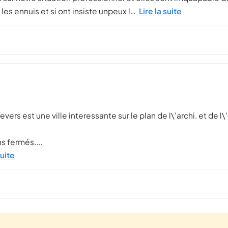
s ennuis et si ont insiste unpeux l…
Lire la suite
!! nevers est une ville interessante sur le plan de l\'archi. et de 
s fermés....
suite