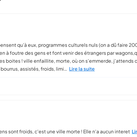
pensent qu'à eux, programmes culturels nuls (on a dû faire 200
en à foutre des gens et font venir des étrangers par wagons,q
 des boites ! ville enfaillite, morte, où on s'emmerde, j'attend
ourrus, assistés, froids, limi…
Lire la suite
ens sont froids, c'est une ville morte ! Elle n'a aucun interet
Li