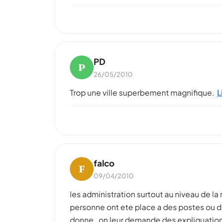
PD
P
26/05/2010
Trop une ville superbement magnifique.
L
falco
F
09/04/2010
les administration surtout au niveau de la
personne ont ete place a des postes ou dev
donne . on leur demande des expliquation 