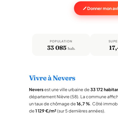
Donner mon avi
POPULATION
SUPE
33 085
17,
hab.
Vivre à Nevers
Nevers
est une ville urbaine de
33 172 habita
département Nièvre (58). La commune affic
un taux de chômage de
16,7 %
. Côté immobil
de
1 129 €/m²
(sur 5 dernières années).