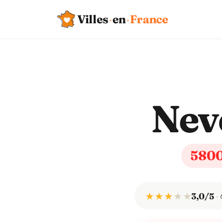
Villes
·
en
·
France
Nev
580
★ ★ ★
★
★
3,0/5