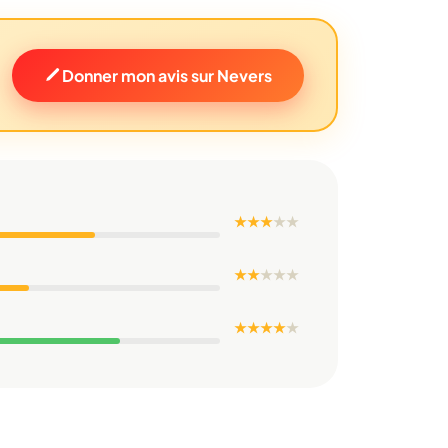
Donner mon avis sur Nevers
★ ★ ★
★
★
★ ★
★
★
★
★ ★ ★ ★
★