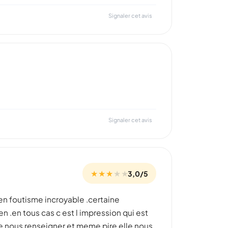
Signaler cet avis
Signaler cet avis
★ ★ ★
★
★
3,0/5
 en foutisme incroyable .certaine
n .en tous cas c est l impression qui est
de nous renseigner et meme pire elle nous