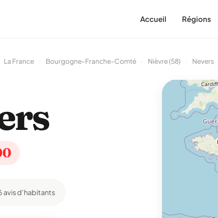
Accueil
Régions
La France
›
Bourgogne-Franche-Comté
›
Nièvre (58)
›
Nevers
ers
00
6 avis d'habitants