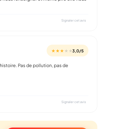
Signaler cet avis
★ ★ ★
★
★
3,0/5
l\'histoire. Pas de pollution, pas de
Signaler cet avis