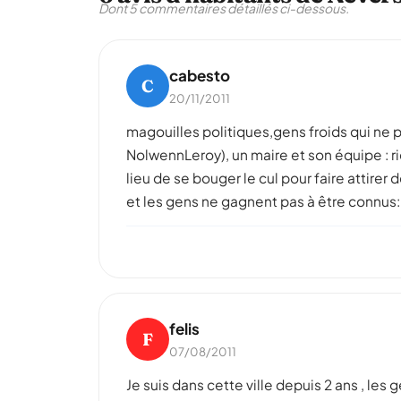
Dont 5 commentaires détaillés ci-dessous.
cabesto
C
20/11/2011
magouilles politiques,gens froids qui ne 
NolwennLeroy), un maire et son équipe : ri
lieu de se bouger le cul pour faire attirer
et les gens ne gagnent pas à être connus: b
felis
F
07/08/2011
Je suis dans cette ville depuis 2 ans , les g