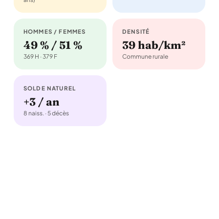
HOMMES / FEMMES
DENSITÉ
49 % / 51 %
39 hab/km²
369 H · 379 F
Commune rurale
SOLDE NATUREL
+3 / an
8 naiss. · 5 décès