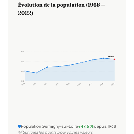
Évolution de la population (1968 —
2022)
900
748 hab.
700
500
300
1968
1975
1982
1990
1999
2006
2011
2016
2022
Population Germigny-sur-Loire
+47,5 %
depuis 1968
💡 Survolez les points pour voir les valeurs