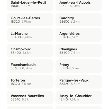
Saint-Léger-le-Petit
Jouet-sur-l'Aubois
18140
· 5,2 km
18320
· 5,5 km
Cours-les-Barres
Garchizy
18320
· 5,9 km
58600
· 6,2 km
La Marche
Argenvières
58400
· 6,4 km
18140
· 6,6 km
Champvoux
Chaulgnes
58400
· 6,6 km
58400
· 7,3 km
Fourchambault
Précy
58600
· 8,3 km
18140
· 8,5 km
Torteron
Parigny-les-Vaux
18320
· 8,5 km
58320
· 8,5 km
Varennes-Vauzelles
Jussy-le-Chaudrier
58640
· 8,8 km
18140
· 9,5 km