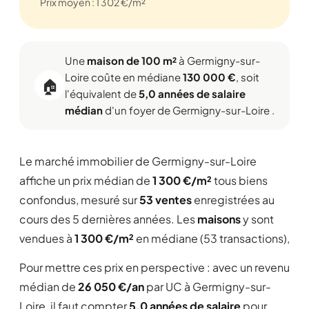
Prix moyen : 1 302 €/m²
Une
maison de 100 m²
à Germigny-sur-
Loire coûte en médiane
130 000 €
, soit
🏠
l'équivalent de
5,0 années de salaire
médian
d'un foyer de Germigny-sur-Loire .
Le marché immobilier de Germigny-sur-Loire
affiche un prix médian de
1 300 €/m²
tous biens
confondus, mesuré sur
53 ventes
enregistrées au
cours des 5 dernières années. Les
maisons
y sont
vendues à
1 300 €/m²
en médiane (53 transactions),
Pour mettre ces prix en perspective : avec un revenu
médian de
26 050 €/an
par UC à Germigny-sur-
Loire, il faut compter
5,0 années de salaire
pour