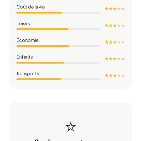
Coût de la vie
★ ★ ★
★
★
Loisirs
★ ★ ★
★
★
Économie
★ ★ ★
★
★
Enfants
★ ★ ★
★
★
Transports
★ ★ ★
★
★
⭐