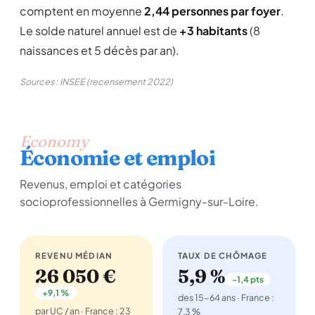
comptent en moyenne
2,44 personnes par foyer
.
Le solde naturel annuel est de
+3 habitants
(8
naissances et 5 décès par an).
Sources : INSEE (recensement 2022)
Economy
Économie et emploi
Revenus, emploi et catégories
socioprofessionnelles à Germigny-sur-Loire.
REVENU MÉDIAN
TAUX DE CHÔMAGE
26 050 €
5,9 %
-1,4 pts
+9,1 %
des 15-64 ans · France :
par UC / an · France : 23
7,3 %