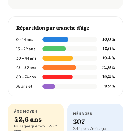
Répartition par tranche d'âge
16,6 %
0 – 14 ans
15,0 %
15 – 29 ans
19,4 %
30 – 44 ans
21,6 %
45 – 59 ans
19,2 %
60 – 74 ans
8,2 %
75 ans et +
ÂGE MOYEN
MÉNAGES
42,6 ans
307
Plus âgée que moy. FR (42
2,44 pers. / ménage
ans)