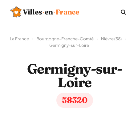
Villes
·
en
·
France
La France
›
Bourgogne-Franche-Comté
›
Nièvre (58)
›
Germigny-sur-Loire
Germigny-sur-
Loire
58320