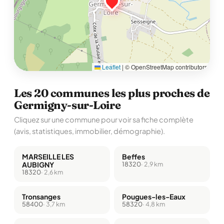
Leaflet
|
© OpenStreetMap contributors
Les 20 communes les plus proches de
Germigny-sur-Loire
Cliquez sur une commune pour voir sa fiche complète
(avis, statistiques, immobilier, démographie).
MARSEILLE LES
Beffes
AUBIGNY
18320
· 2,9 km
18320
· 2,6 km
Tronsanges
Pougues-les-Eaux
58400
· 3,7 km
58320
· 4,8 km