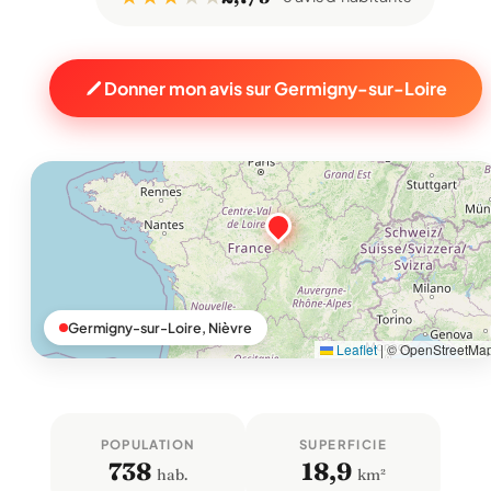
Donner mon avis sur Germigny-sur-Loire
Germigny-sur-Loire, Nièvre
Leaflet
|
© OpenStreetMa
POPULATION
SUPERFICIE
738
18,9
hab.
km²