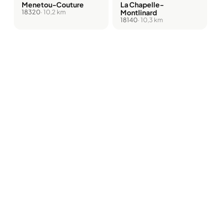
Menetou-Couture
La Chapelle-
18320
· 10,2 km
Montlinard
18140
· 10,3 km