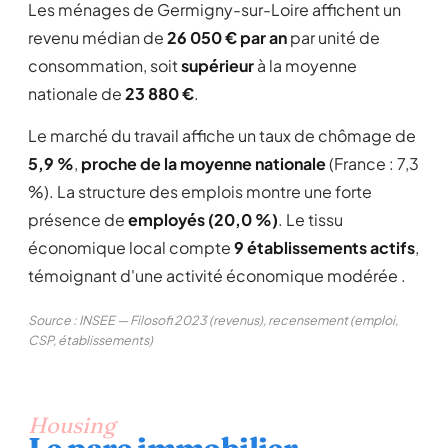
Les ménages de Germigny-sur-Loire affichent un
revenu médian de
26 050 € par an
par unité de
consommation, soit
supérieur
à la moyenne
nationale de
23 880 €
.
Le marché du travail affiche un taux de chômage de
5,9 %
,
proche de la moyenne nationale
(France : 7,3
%). La structure des emplois montre une forte
présence de
employés (20,0 %)
. Le tissu
économique local compte
9 établissements actifs
,
témoignant d'une activité économique modérée .
Source : INSEE — Filosofi 2023 (revenus), recensement (emploi,
CSP, établissements)
Housing