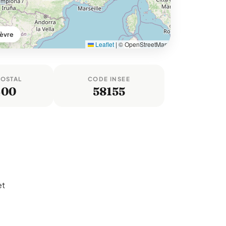
ièvre
Leaflet
|
© OpenStreetMap
POSTAL
CODE INSEE
400
58155
et