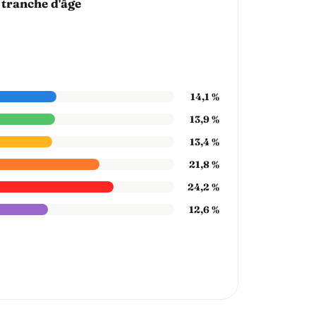
 tranche d'âge
14,1 %
13,9 %
13,4 %
21,8 %
24,2 %
12,6 %