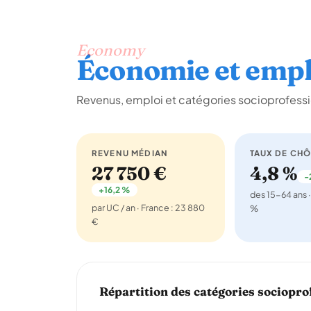
Economy
Économie et empl
Revenus, emploi et catégories socioprofessi
REVENU MÉDIAN
TAUX DE CH
27 750 €
4,8 %
-
+16,2 %
des 15-64 ans ·
par UC / an · France : 23 880
%
€
Répartition des catégories sociopro