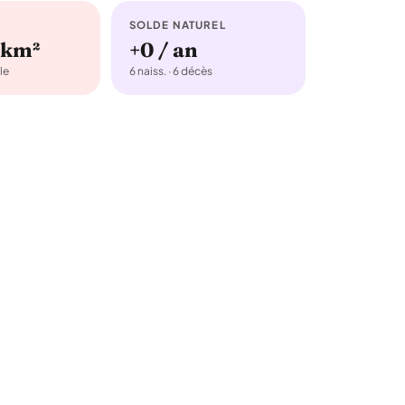
SOLDE NATUREL
/km²
+0 / an
le
6 naiss. · 6 décès
e