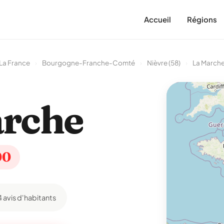
Accueil
Régions
La France
›
Bourgogne-Franche-Comté
›
Nièvre (58)
›
La March
rche
00
4 avis d'habitants