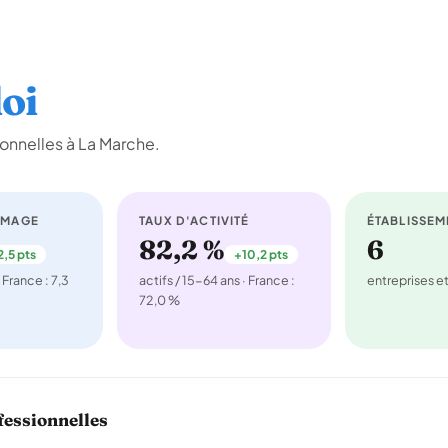
oi
onnelles à La Marche.
ÔMAGE
TAUX D'ACTIVITÉ
ÉTABLISSEM
82,2 %
6
2,5 pts
+10,2 pts
 France : 7,3
actifs / 15-64 ans · France :
entreprises 
72,0 %
fessionnelles