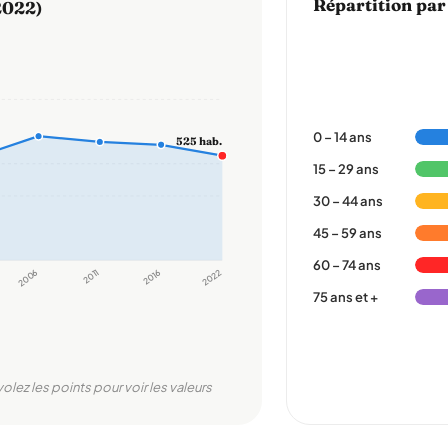
Répartition par
2022)
0 – 14 ans
525 hab.
15 – 29 ans
30 – 44 ans
45 – 59 ans
60 – 74 ans
2006
2011
2016
2022
75 ans et +
volez les points pour voir les valeurs