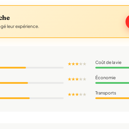
che
agé leur expérience.
Coût de la vie
★ ★ ★
★
★
Économie
★ ★ ★
★
★
Transports
★ ★ ★
★
★