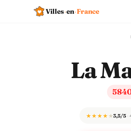
Villes
·
en
·
France
La Ma
584
★ ★ ★ ★
★
3,5/5