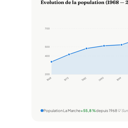
Évolution de la population (1968 — 
700
500
400
200
1968
1975
1982
1990
1999
Population La Marche
+55,8 %
depuis 1968
💡 Sur