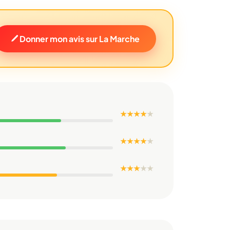
Donner mon avis sur La Marche
★ ★ ★ ★
★
★ ★ ★ ★
★
★ ★ ★
★
★