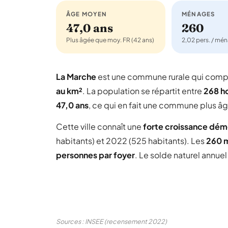
ÂGE MOYEN
MÉNAGES
47,0 ans
260
Plus âgée que moy. FR (42 ans)
2,02 pers. / mé
La Marche
est une commune rurale qui com
au km²
. La population se répartit entre
268 
47,0 ans
, ce qui en fait une commune plus â
Cette ville connaît une
forte croissance dé
habitants) et 2022 (525 habitants). Les
260 
personnes par foyer
. Le solde naturel annue
Sources : INSEE (recensement 2022)