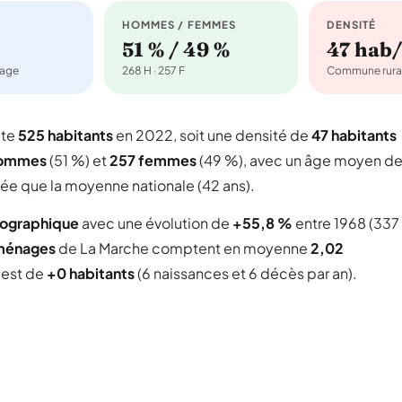
HOMMES / FEMMES
DENSITÉ
51 % / 49 %
47 hab
nage
268 H · 257 F
Commune rura
pte
525 habitants
en 2022, soit une densité de
47 habitants
hommes
(51 %) et
257 femmes
(49 %), avec un âge moyen d
gée que la moyenne nationale (42 ans).
mographique
avec une évolution de
+55,8 %
entre 1968 (337
ménages
de La Marche comptent en moyenne
2,02
l est de
+0 habitants
(6 naissances et 6 décès par an).