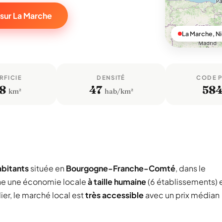
 sur La Marche
La Marche, N
RFICIE
DENSITÉ
CODE 
,8
47
58
km²
hab/km²
abitants
située en
Bourgogne-Franche-Comté
, dans le
he une économie locale
à taille humaine
(6 établissements) 
ier, le marché local est
très accessible
avec un prix médian