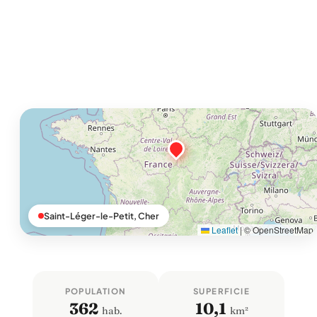
Saint-Léger-le-Petit, Cher
Leaflet
|
© OpenStreetMap
POPULATION
SUPERFICIE
362
10,1
hab.
km²