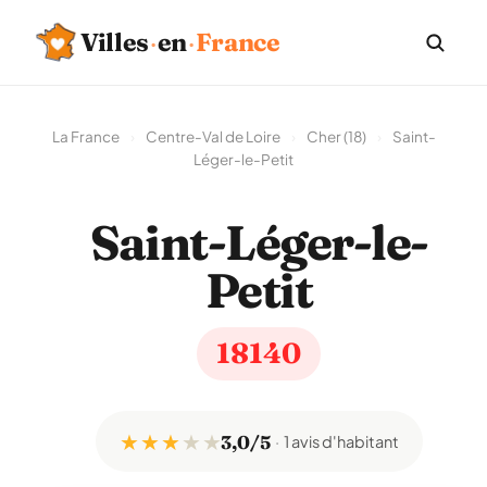
Villes
·
en
·
France
La France
›
Centre-Val de Loire
›
Cher (18)
›
Saint-
Léger-le-Petit
Saint-Léger-le-
Petit
18140
★ ★ ★
★
★
3,0/5
1 avis d'habitant