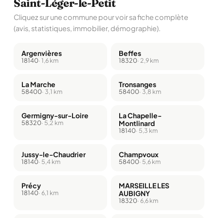
Saint-Léger-le-Petit
Cliquez sur une commune pour voir sa fiche complète
(avis, statistiques, immobilier, démographie).
Argenvières
Beffes
18140
· 1,6 km
18320
· 2,9 km
La Marche
Tronsanges
58400
· 3,1 km
58400
· 3,8 km
Germigny-sur-Loire
La Chapelle-
58320
· 5,2 km
Montlinard
18140
· 5,3 km
Jussy-le-Chaudrier
Champvoux
18140
· 5,4 km
58400
· 5,6 km
Précy
MARSEILLE LES
18140
· 6,1 km
AUBIGNY
18320
· 6,6 km