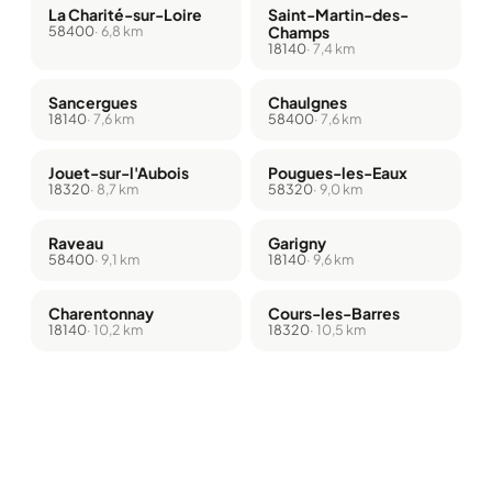
La Charité-sur-Loire
Saint-Martin-des-
58400
· 6,8 km
Champs
18140
· 7,4 km
Sancergues
Chaulgnes
18140
· 7,6 km
58400
· 7,6 km
Jouet-sur-l'Aubois
Pougues-les-Eaux
18320
· 8,7 km
58320
· 9,0 km
Raveau
Garigny
58400
· 9,1 km
18140
· 9,6 km
Charentonnay
Cours-les-Barres
18140
· 10,2 km
18320
· 10,5 km