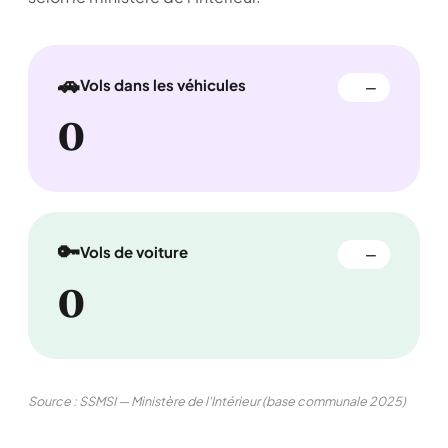
🚗
Vols dans les véhicules
—
0
🔑
Vols de voiture
—
0
Source : SSMSI — Ministère de l'Intérieur (base communale 2025)