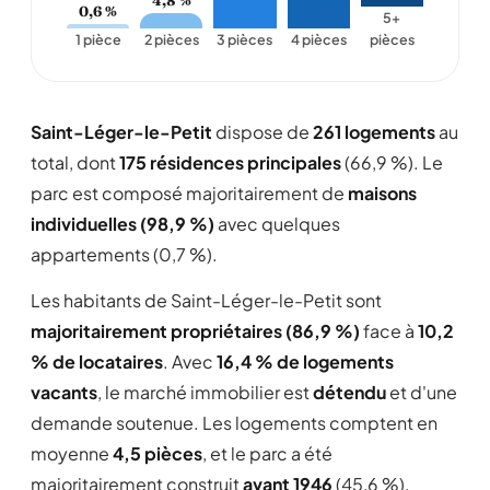
4,8 %
0,6 %
5+
1 pièce
2 pièces
3 pièces
4 pièces
pièces
Saint-Léger-le-Petit
dispose de
261 logements
au
total, dont
175 résidences principales
(66,9 %). Le
parc est composé majoritairement de
maisons
individuelles (98,9 %)
avec quelques
appartements (0,7 %).
Les habitants de Saint-Léger-le-Petit sont
majoritairement propriétaires (86,9 %)
face à
10,2
% de locataires
. Avec
16,4 % de logements
vacants
, le marché immobilier est
détendu
et d'une
demande soutenue. Les logements comptent en
moyenne
4,5 pièces
, et le parc a été
majoritairement construit
avant 1946
(45,6 %).