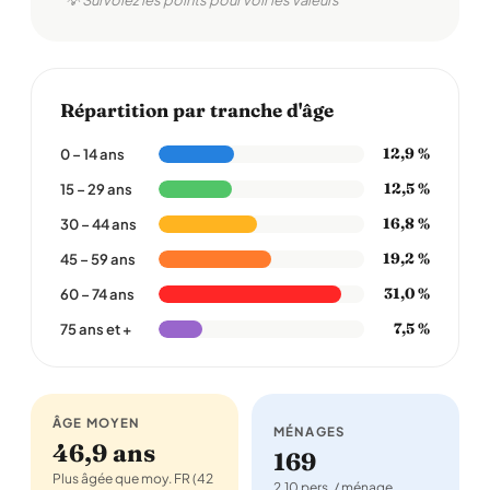
💡 Survolez les points pour voir les valeurs
Répartition par tranche d'âge
12,9 %
0 – 14 ans
12,5 %
15 – 29 ans
16,8 %
30 – 44 ans
19,2 %
45 – 59 ans
31,0 %
60 – 74 ans
7,5 %
75 ans et +
ÂGE MOYEN
MÉNAGES
46,9 ans
169
Plus âgée que moy. FR (42
2,10 pers. / ménage