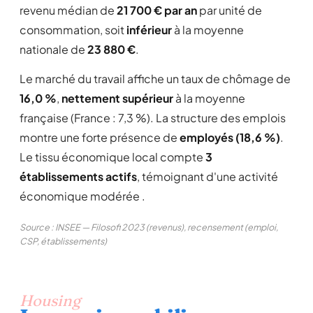
revenu médian de
21 700 € par an
par unité de
consommation, soit
inférieur
à la moyenne
nationale de
23 880 €
.
Le marché du travail affiche un taux de chômage de
16,0 %
,
nettement supérieur
à la moyenne
française (France : 7,3 %). La structure des emplois
montre une forte présence de
employés (18,6 %)
.
Le tissu économique local compte
3
établissements actifs
, témoignant d'une activité
économique modérée .
Source : INSEE — Filosofi 2023 (revenus), recensement (emploi,
CSP, établissements)
Housing