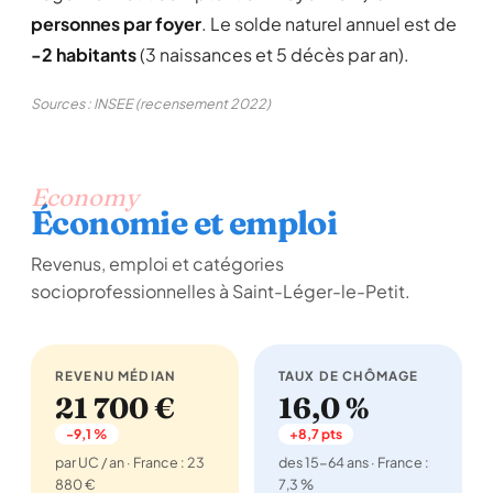
personnes par foyer
. Le solde naturel annuel est de
-2 habitants
(3 naissances et 5 décès par an).
Sources : INSEE (recensement 2022)
Economy
Économie et emploi
Revenus, emploi et catégories
socioprofessionnelles à Saint-Léger-le-Petit.
REVENU MÉDIAN
TAUX DE CHÔMAGE
21 700 €
16,0 %
-9,1 %
+8,7 pts
par UC / an · France : 23
des 15-64 ans · France :
880 €
7,3 %