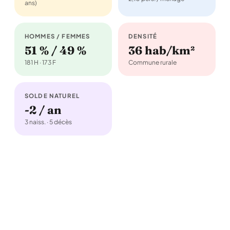
ans)
HOMMES / FEMMES
DENSITÉ
51 % / 49 %
36 hab/km²
181 H · 173 F
Commune rurale
SOLDE NATUREL
-2 / an
3 naiss. · 5 décès