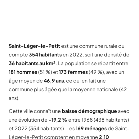
Saint-Léger-le-Petit
est une commune rurale qui
compte
354 habitants
en 2022, soit une densité de
36 habitants au km²
. La population se répartit entre
181 hommes
(51 %) et
173 femmes
(49 %), avec un
âge moyen de
46,9 ans
, ce qui en fait une
commune plus âgée que la moyenne nationale (42
ans).
Cette ville connaît une
baisse démographique
avec
une évolution de
-19,2 %
entre 1968 (438 habitants)
et 2022 (354 habitants). Les
169 ménages
de Saint-
Léger-le-Petit comptent en moyenne
2,10