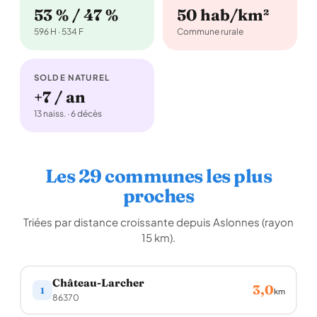
53 % / 47 %
50 hab/km²
596 H · 534 F
Commune rurale
SOLDE NATUREL
+7 / an
13 naiss. · 6 décès
Les 29 communes les plus
proches
Triées par distance croissante depuis Aslonnes (rayon
15 km).
Château-Larcher
3,0
1
km
86370