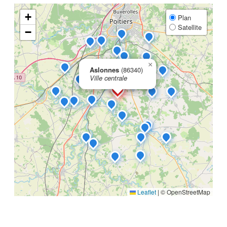
+
Plan
Satellite
−
×
Aslonnes
(86340)
Ville centrale
Leaflet
|
© OpenStreetMap