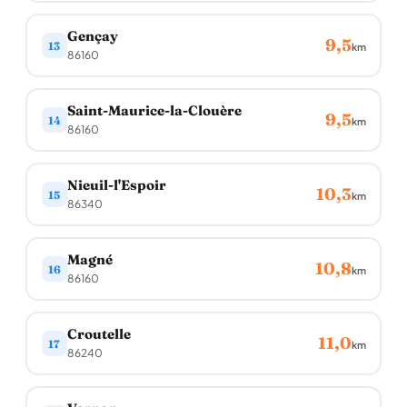
Gençay
9,5
13
km
86160
Saint-Maurice-la-Clouère
9,5
14
km
86160
Nieuil-l'Espoir
10,3
15
km
86340
Magné
10,8
16
km
86160
Croutelle
11,0
17
km
86240