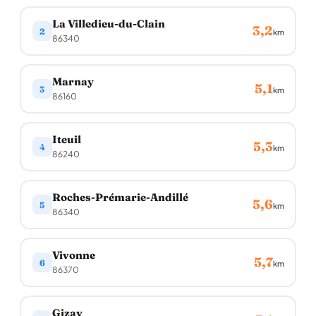
La Villedieu-du-Clain
3,2
2
km
86340
Marnay
5,1
3
km
86160
Iteuil
5,3
4
km
86240
Roches-Prémarie-Andillé
5,6
5
km
86340
Vivonne
5,7
6
km
86370
Gizay