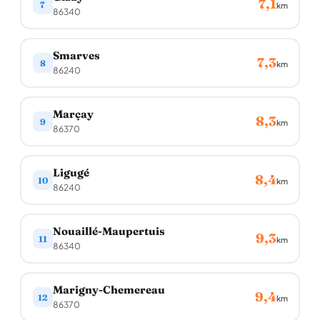
7,1
7
km
86340
Smarves
7,3
8
km
86240
Marçay
8,3
9
km
86370
Ligugé
8,4
10
km
86240
Nouaillé-Maupertuis
9,3
11
km
86340
Marigny-Chemereau
9,4
12
km
86370