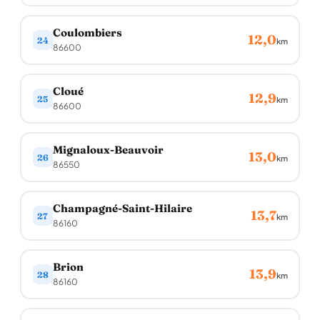
Coulombiers
12,0
24
km
86600
Cloué
12,9
25
km
86600
Mignaloux-Beauvoir
13,0
26
km
86550
Champagné-Saint-Hilaire
13,7
27
km
86160
Brion
13,9
28
km
86160