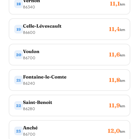
Vernon
11,1
18
km
86340
Celle-Lévescault
11,4
19
km
86600
Voulon
11,6
20
km
86700
Fontaine-le-Comte
11,8
21
km
86240
Saint-Benoît
11,9
22
km
86280
Anché
12,0
23
km
86700