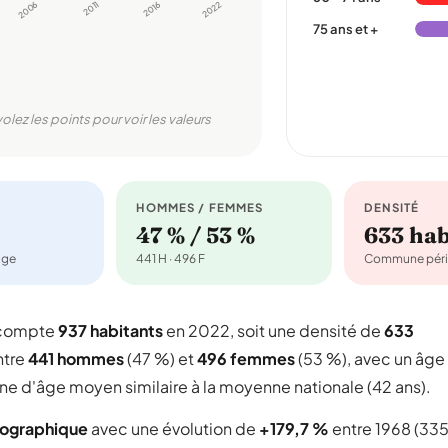
2006
2011
2016
2022
75 ans et +
volez les points pour voir les valeurs
HOMMES / FEMMES
DENSITÉ
47 % / 53 %
633 ha
age
441 H · 496 F
Commune péri
 compte
937 habitants
en 2022, soit une densité de
633
ntre
441 hommes
(47 %) et
496 femmes
(53 %), avec un âge
ne d'âge moyen similaire à la moyenne nationale (42 ans).
mographique
avec une évolution de
+179,7 %
entre 1968 (33