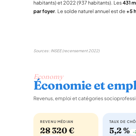
habitants) et 2022 (937 habitants). Les
431 
par foyer
. Le solde naturel annuel est de
+5 
Sources : INSEE (recensement 2022)
Economy
Économie et empl
Revenus, emploi et catégories socioprofessi
REVENU MÉDIAN
TAUX DE CH
28 320 €
5,2 %
-2