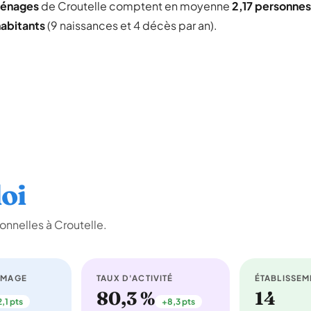
ménages
de Croutelle comptent en moyenne
2,17 personnes
habitants
(9 naissances et 4 décès par an).
oi
onnelles à Croutelle.
ÔMAGE
TAUX D'ACTIVITÉ
ÉTABLISSEM
80,3 %
14
,1 pts
+8,3 pts