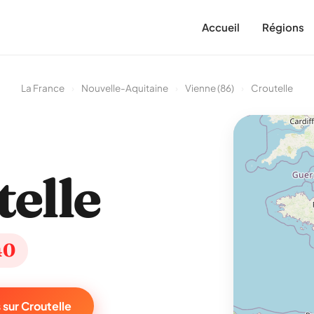
Accueil
Régions
La France
›
Nouvelle-Aquitaine
›
Vienne (86)
›
Croutelle
elle
40
 sur Croutelle