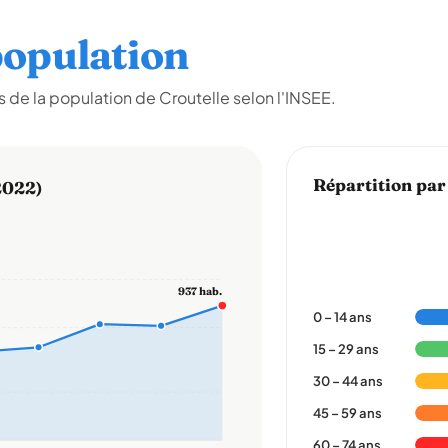
opulation
de la population de Croutelle selon l'INSEE.
Répartition par
2022)
937 hab.
0 – 14 ans
15 – 29 ans
30 – 44 ans
45 – 59 ans
60 – 74 ans