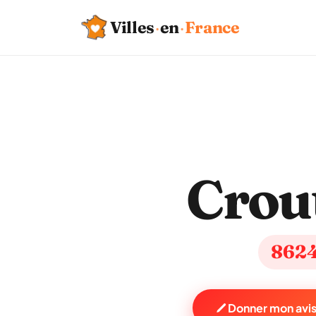
Villes
·
en
·
France
Crout
862
Donner mon avis