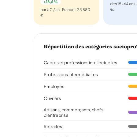
+18,6 %
des 15-64 ans ·
par UC / an · France : 23 880
%
€
Répartition des catégories sociopro
Cadres et professions intellectuelles
Professions intermédiaires
Employés
Ouvriers
Artisans, commerçants, chefs
d'entreprise
Retraités