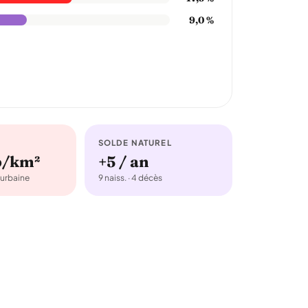
9,0 %
SOLDE NATUREL
b/km²
+5 / an
urbaine
9 naiss. · 4 décès
5