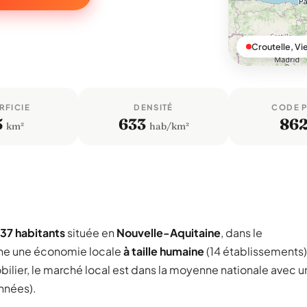
Croutelle, Vi
RFICIE
DENSITÉ
CODE 
5
633
86
km²
hab/km²
37 habitants
située en
Nouvelle-Aquitaine
, dans le
he une économie locale
à taille humaine
(14 établissements)
ilier, le marché local est dans la moyenne nationale avec u
années).