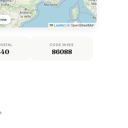
enne
Leaflet
|
© OpenStreetMap
POSTAL
CODE INSEE
240
86088
n