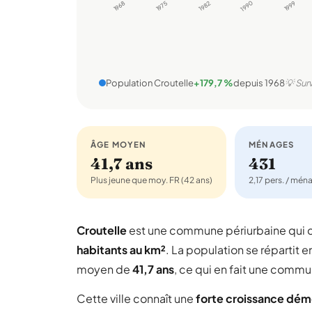
1968
1975
1982
1990
1999
Population Croutelle
+179,7 %
depuis 1968
💡 Sur
ÂGE MOYEN
MÉNAGES
41,7 ans
431
Plus jeune que moy. FR (42 ans)
2,17 pers. / mén
Croutelle
est une commune périurbaine qui
habitants au km²
. La population se répartit e
moyen de
41,7 ans
, ce qui en fait une commu
Cette ville connaît une
forte croissance dé