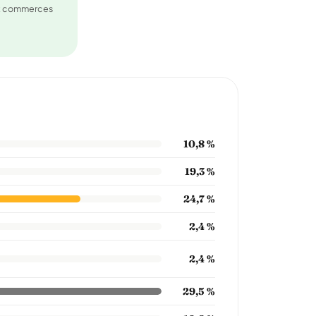
et commerces
10,8 %
19,3 %
24,7 %
2,4 %
2,4 %
29,5 %