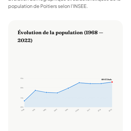
population de Poitiers selon l'INSEE.
Évolution de la population (1968 —
2022)
93 k
89 472 hab.
84 k
74 k
65 k
1968
1975
1982
1990
1999
2006
2011
2016
2022