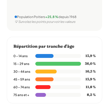
Population Poitiers
+25,8 %
depuis 1968
💡 Survolez les points pour voir les valeurs
Répartition par tranche d'âge
13,9 %
0 – 14 ans
36,0 %
15 – 29 ans
16,3 %
30 – 44 ans
13,9 %
45 – 59 ans
11,8 %
60 – 74 ans
8,2 %
75 ans et +