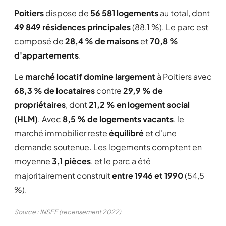
Poitiers
dispose de
56 581 logements
au total, dont
49 849 résidences principales
(88,1 %). Le parc est
composé de
28,4 % de maisons
et
70,8 %
d'appartements
.
Le
marché locatif domine largement
à Poitiers avec
68,3 % de locataires
contre
29,9 % de
propriétaires
, dont
21,2 % en logement social
(HLM)
. Avec
8,5 % de logements vacants
, le
marché immobilier reste
équilibré
et d'une
demande soutenue. Les logements comptent en
moyenne
3,1 pièces
, et le parc a été
majoritairement construit
entre 1946 et 1990
(54,5
%).
Source : INSEE (recensement 2022)