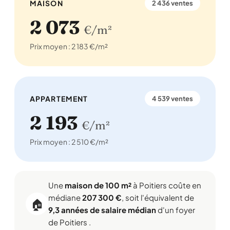
MAISON
2 436 ventes
2 073
€/m²
Prix moyen : 2 183 €/m²
APPARTEMENT
4 539 ventes
2 193
€/m²
Prix moyen : 2 510 €/m²
Une
maison de 100 m²
à Poitiers coûte en
médiane
207 300 €
, soit l'équivalent de
🏠
9,3 années de salaire médian
d'un foyer
de Poitiers .