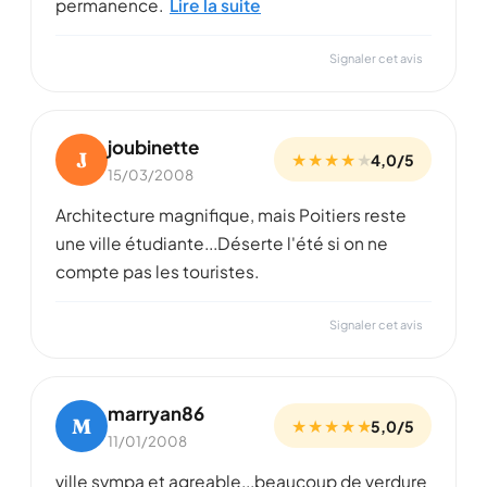
permanence.
Lire la suite
Signaler cet avis
joubinette
J
★ ★ ★ ★
★
4,0/5
15/03/2008
Architecture magnifique, mais Poitiers reste
une ville étudiante...Déserte l'été si on ne
compte pas les touristes.
Signaler cet avis
marryan86
M
★ ★ ★ ★ ★
5,0/5
11/01/2008
ville sympa et agreable...beaucoup de verdure