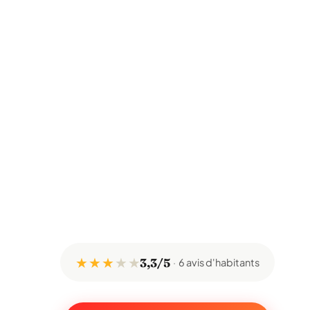
★ ★ ★
★
★
3,3/5
6 avis d'habitants