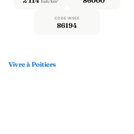
2 114
86000
hab/km²
CODE INSEE
86194
Vivre à Poitiers