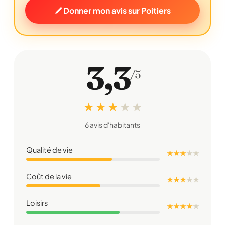
Donner mon avis sur Poitiers
3,3
/5
★ ★ ★
★
★
6 avis d'habitants
Qualité de vie
★ ★ ★
★
★
Coût de la vie
★ ★ ★
★
★
Loisirs
★ ★ ★ ★
★