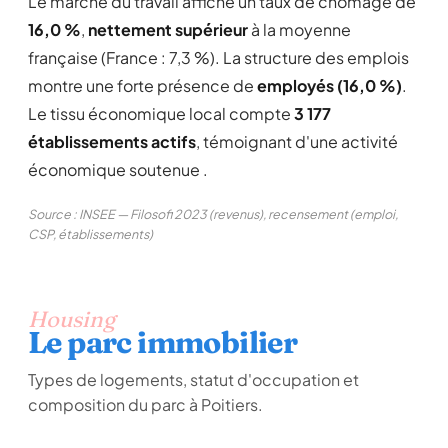
Le marché du travail affiche un taux de chômage de
16,0 %
,
nettement supérieur
à la moyenne
française (France : 7,3 %). La structure des emplois
montre une forte présence de
employés (16,0 %)
.
Le tissu économique local compte
3 177
établissements actifs
, témoignant d'une activité
économique soutenue .
Source : INSEE — Filosofi 2023 (revenus), recensement (emploi,
CSP, établissements)
Housing
Le parc immobilier
Types de logements, statut d'occupation et
composition du parc à Poitiers.