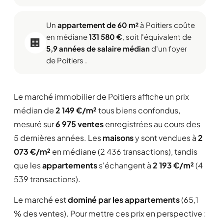
Un
appartement de 60 m²
à Poitiers coûte
en médiane
131 580 €
, soit l'équivalent de
🏢
5,9 années de salaire médian
d'un foyer
de Poitiers .
Le marché immobilier de Poitiers affiche un prix
médian de
2 149 €/m²
tous biens confondus,
mesuré sur
6 975 ventes
enregistrées au cours des
5 dernières années. Les
maisons
y sont vendues à
2
073 €/m²
en médiane (2 436 transactions), tandis
que les
appartements
s'échangent à
2 193 €/m²
(4
539 transactions).
Le marché est
dominé par les appartements
(65,1
% des ventes). Pour mettre ces prix en perspective :