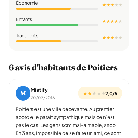
Économie
★ ★ ★
★
★
Enfants
★ ★ ★ ★
★
Transports
★ ★ ★
★
★
6 avis d'habitants de Poitiers
Mistify
M
★ ★
★
★
★
2,0/5
20/03/2016
Poitiers est une ville décevante. Au premier
abord elle parait sympathique mais ce n'est
pas le cas. Les gens sont mal-aimable, snob.
En 3 ans, impossible de se faire un ami, ce sont