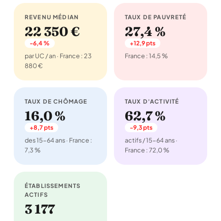
REVENU MÉDIAN
TAUX DE PAUVRETÉ
22 350 €
27,4 %
-6,4 %
+12,9 pts
par UC / an · France : 23
France : 14,5 %
880 €
TAUX DE CHÔMAGE
TAUX D'ACTIVITÉ
16,0 %
62,7 %
+8,7 pts
-9,3 pts
des 15-64 ans · France :
actifs / 15-64 ans ·
7,3 %
France : 72,0 %
ÉTABLISSEMENTS
ACTIFS
3 177