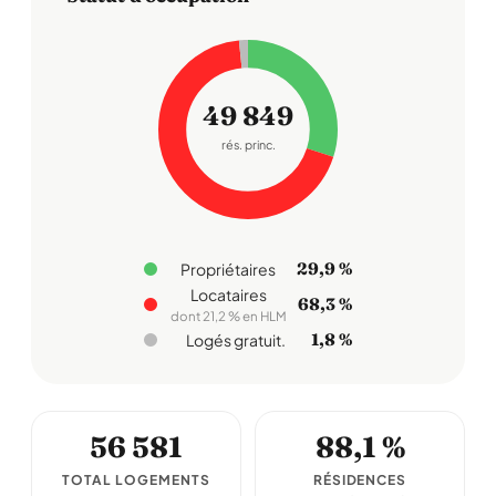
49 849
rés. princ.
29,9 %
Propriétaires
Locataires
68,3 %
dont 21,2 % en HLM
1,8 %
Logés gratuit.
56 581
88,1 %
TOTAL LOGEMENTS
RÉSIDENCES