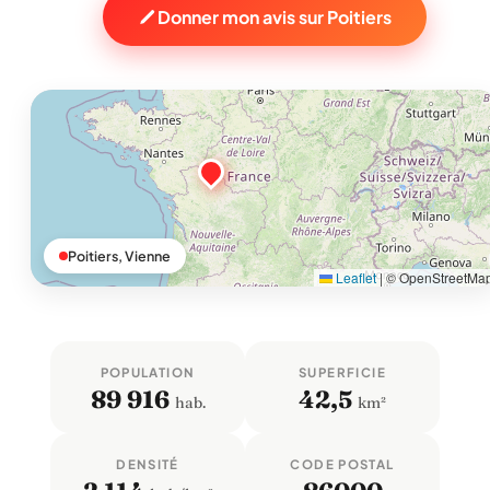
Donner mon avis sur Poitiers
Poitiers, Vienne
Leaflet
|
© OpenStreetMa
POPULATION
SUPERFICIE
89 916
42,5
hab.
km²
DENSITÉ
CODE POSTAL