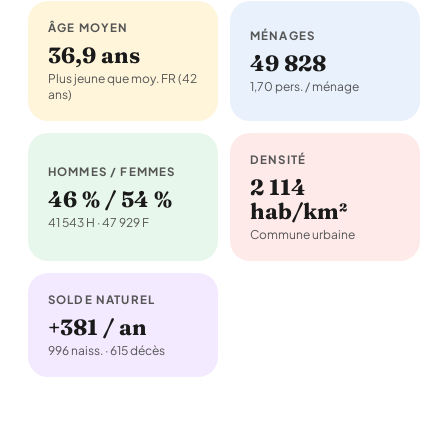
ÂGE MOYEN
MÉNAGES
36,9 ans
49 828
Plus jeune que moy. FR (42
1,70 pers. / ménage
ans)
DENSITÉ
HOMMES / FEMMES
2 114
46 % / 54 %
hab/km²
41 543 H · 47 929 F
Commune urbaine
SOLDE NATUREL
+381 / an
996 naiss. · 615 décès