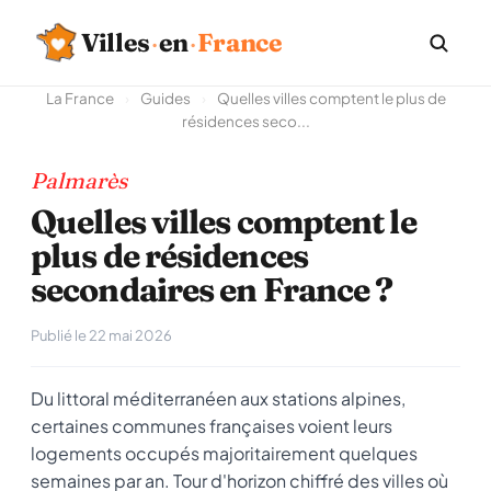
Villes
·
en
·
France
La France
›
Guides
›
Quelles villes comptent le plus de
résidences seco...
Palmarès
Quelles villes comptent le
plus de résidences
secondaires en France ?
Publié le 22 mai 2026
Du littoral méditerranéen aux stations alpines,
certaines communes françaises voient leurs
logements occupés majoritairement quelques
semaines par an. Tour d'horizon chiffré des villes où