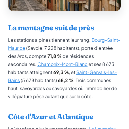
La montagne suit de près
Les stations alpines tiennent leur rang.
Bourg-Saint-
Maurice
(Savoie, 7 228 habitants), porte d'entrée
des Arcs, compte
71,8 %
de résidences
secondaires.
Chamonix-Mont-Blanc
et ses 8 673
habitants atteignent
69,3 %
, et
Saint-Gervais-les-
Bains
(5 678 habitants)
68,2 %
. Trois communes
haut-savoyardes ou savoyardes où l'immobilier de
villégiature pèse autant que sur la côte.
Côte d'Azur et Atlantique
Le Var place plusieurs représentants.
Le Lavandou