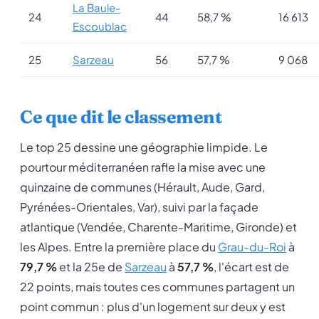
La Baule-
24
44
58,7 %
16 613
Escoublac
25
Sarzeau
56
57,7 %
9 068
Ce que dit le classement
Le top 25 dessine une géographie limpide. Le
pourtour méditerranéen rafle la mise avec une
quinzaine de communes (Hérault, Aude, Gard,
Pyrénées-Orientales, Var), suivi par la façade
atlantique (Vendée, Charente-Maritime, Gironde) et
les Alpes. Entre la première place du
Grau-du-Roi
à
79,7 %
et la 25e de
Sarzeau
à
57,7 %
, l'écart est de
22 points, mais toutes ces communes partagent un
point commun : plus d'un logement sur deux y est