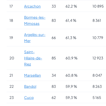
17
Arcachon
33
62,2 %
10 895
Bormes-les-
18
83
61,4 %
8 361
Mimosas
Argelès-sur-
19
66
61,3 %
10 779
Mer
Saint-
20
Hilaire-de-
85
60,9 %
12 923
Riez
21
Marseillan
34
60,8 %
8 047
22
Bandol
83
59,9 %
8 263
23
Cucq
62
59,3 %
5 165