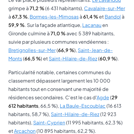
grimpe à
71,2 %
(6 431 habitants),
Cavalaire-sur-Mer
à
67,3 %
,
Bormes-les-Mimosas
à
61,4 %
et
Bandol
à
59,9 %
. Sur la façade atlantique,
Lacanau
en
Gironde culmine à
71,0 %
avec 5 389 habitants,
suivie par plusieurs communes vendéennes :
Bretignolles-sur-Mer
(
66,9 %
),
Saint-Jean-de-
Monts
(
66,5 %
) et
Saint-Hilaire-de-Riez
(
60,9 %
).
Particularité notable, certaines communes du
classement dépassent largement les 10 000
habitants tout en conservant une majorité de
résidences secondaires. C'est le cas d'
Agde
(
29
612 habitants
, 66,5 %),
La Baule-Escoublac
(16 613
habitants, 58,7 %),
Saint-Hilaire-de-Riez
(12 923
habitants),
Saint-Cyprien
(11 995 habitants, 62,3 %)
et
Arcachon
(10 895 habitants, 62,2 %).