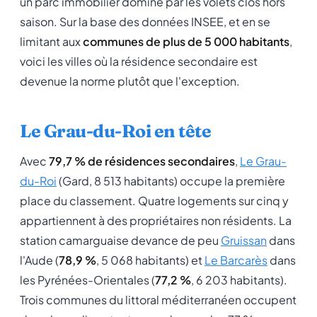
un parc immobilier dominé par les volets clos hors
saison. Sur la base des données INSEE, et en se
limitant aux
communes de plus de 5 000 habitants
,
voici les villes où la résidence secondaire est
devenue la norme plutôt que l'exception.
Le Grau-du-Roi en tête
Avec
79,7 % de résidences secondaires
,
Le Grau-
du-Roi
(Gard, 8 513 habitants) occupe la première
place du classement. Quatre logements sur cinq y
appartiennent à des propriétaires non résidents. La
station camarguaise devance de peu
Gruissan
dans
l'Aude (
78,9 %
, 5 068 habitants) et
Le Barcarès
dans
les Pyrénées-Orientales (
77,2 %
, 6 203 habitants).
Trois communes du littoral méditerranéen occupent