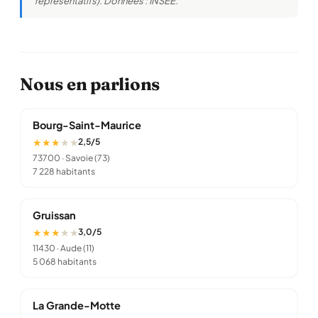
représentatifs). Données : INSEE.
Nous en parlions
Bourg-Saint-Maurice
★ ★ ★
★
★
2,5/5
73700
· Savoie (73)
7 228 habitants
Gruissan
★ ★ ★
★
★
3,0/5
11430
· Aude (11)
5 068 habitants
La Grande-Motte