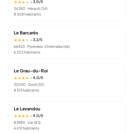
★ ★ ★
★
★
3,0/5
34280
· Hérault (34)
8 508 habitants
Le Barcarès
★ ★ ★
★
★
3,2/5
66420
· Pyrénées-Orientales (66)
6 203 habitants
Le Grau-du-Roi
★ ★ ★ ★
★
4,0/5
30240
· Gard (30)
8 513 habitants
Le Lavandou
★ ★ ★ ★
★
4,0/5
83980
· Var (83)
6 431 habitants