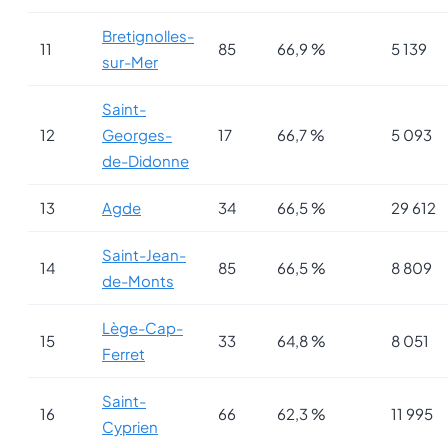
Bretignolles-
11
85
66,9 %
5 139
sur-Mer
Saint-
12
Georges-
17
66,7 %
5 093
de-Didonne
13
Agde
34
66,5 %
29 612
Saint-Jean-
14
85
66,5 %
8 809
de-Monts
Lège-Cap-
15
33
64,8 %
8 051
Ferret
Saint-
16
66
62,3 %
11 995
Cyprien