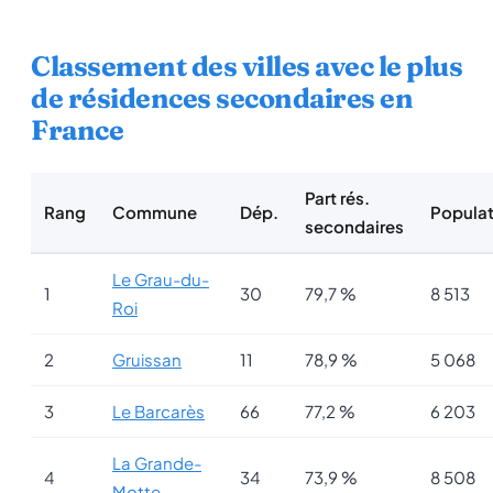
Classement des villes avec le plus
de résidences secondaires en
France
Part rés.
Rang
Commune
Dép.
Populat
secondaires
Le Grau-du-
1
30
79,7 %
8 513
Roi
2
Gruissan
11
78,9 %
5 068
3
Le Barcarès
66
77,2 %
6 203
La Grande-
4
34
73,9 %
8 508
Motte