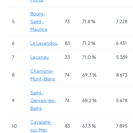
Bourg-
5
Saint-
73
71,8 %
7 228
Maurice
6
Le Lavandou
83
71,2 %
6 431
7
Lacanau
33
71,0 %
5 389
Chamonix-
8
74
69,3 %
8 673
Mont-Blanc
Saint-
9
Gervais-les-
74
68,2 %
5 678
Bains
Cavalaire-
10
83
67,3 %
7 895
sur-Mer