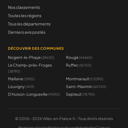
Nos classements
Toutes les régions
Tous les départements
Derniers avis postés
DÉCOUVRIR DES COMMUNES
Nogent-le-Phaye
Rougé
(28630)
(44660)
Le Champ-près-Froges
Ruffec
(16700)
(38190)
Maillane
Montmarault
(13910)
(03390)
Louvigny
Saint-Maximin
(14111)
(60740)
D'Huison-Longueville
Septeuil
(91590)
(78790)
© 2006 - 2026 Villes-en-France.fr - Tous droits réservés
Mentions légales
Politique de confidentialité
Contact