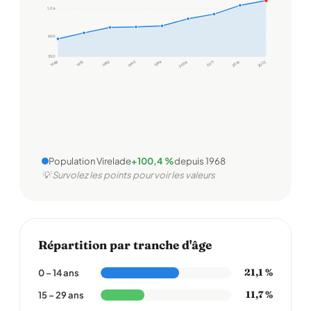
1,0 k
600
300
1968
1975
1982
1990
1999
2006
2011
2016
2022
Population Virelade
+100,4 %
depuis 1968
💡 Survolez les points pour voir les valeurs
Répartition par tranche d'âge
21,1 %
0 – 14 ans
11,7 %
15 – 29 ans