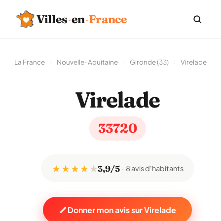
Villes
·
en
·
France
La France
›
Nouvelle-Aquitaine
›
Gironde (33)
›
Virelade
Virelade
33720
★ ★ ★ ★
★
3,9/5
8 avis d'habitants
Donner mon avis sur Virelade