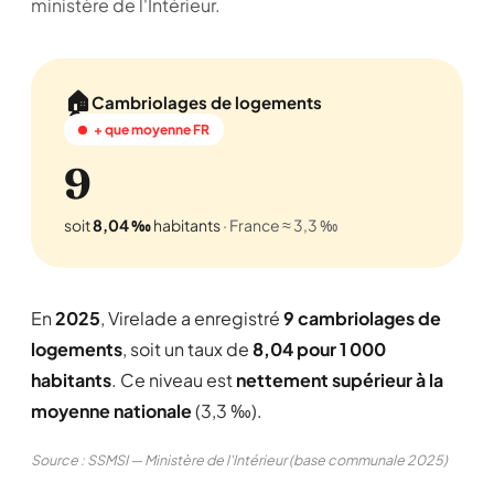
ministère de l'Intérieur.
🏠
Cambriolages de logements
+ que moyenne FR
9
soit
8,04 ‰
habitants
· France ≈ 3,3 ‰
En
2025
, Virelade a enregistré
9 cambriolages de
logements
, soit un taux de
8,04 pour 1 000
habitants
. Ce niveau est
nettement supérieur à la
moyenne nationale
(3,3 ‰).
Source : SSMSI — Ministère de l'Intérieur (base communale 2025)