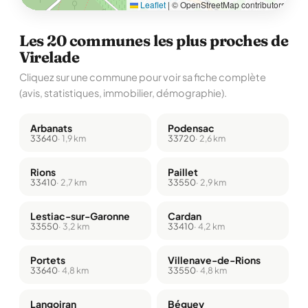
Leaflet
|
© OpenStreetMap contributors
Les 20 communes les plus proches de
Virelade
Cliquez sur une commune pour voir sa fiche complète
(avis, statistiques, immobilier, démographie).
Arbanats
Podensac
33640
· 1,9 km
33720
· 2,6 km
Rions
Paillet
33410
· 2,7 km
33550
· 2,9 km
Lestiac-sur-Garonne
Cardan
33550
· 3,2 km
33410
· 4,2 km
Portets
Villenave-de-Rions
33640
· 4,8 km
33550
· 4,8 km
Langoiran
Béguey