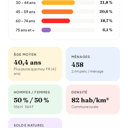
21,8 %
30 – 44 ans
20,6 %
45 – 59 ans
18,7 %
60 – 74 ans
6,1 %
75 ans et +
ÂGE MOYEN
MÉNAGES
40,4 ans
458
Plus jeune que moy. FR (42
2,44 pers. / ménage
ans)
HOMMES / FEMMES
DENSITÉ
50 % / 50 %
82 hab/km²
556 H · 564 F
Commune rurale
SOLDE NATUREL