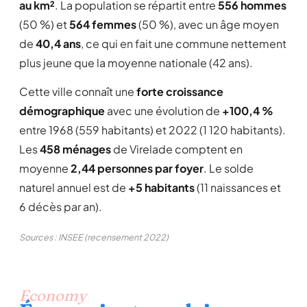
au km²
. La population se répartit entre
556 hommes
(50 %) et
564 femmes
(50 %), avec un âge moyen
de
40,4 ans
, ce qui en fait une commune nettement
plus jeune que la moyenne nationale (42 ans).
Cette ville connaît une
forte croissance
démographique
avec une évolution de
+100,4 %
entre 1968 (559 habitants) et 2022 (1 120 habitants).
Les
458 ménages
de Virelade comptent en
moyenne
2,44 personnes par foyer
. Le solde
naturel annuel est de
+5 habitants
(11 naissances et
6 décès par an).
Sources : INSEE (recensement 2022)
Economy