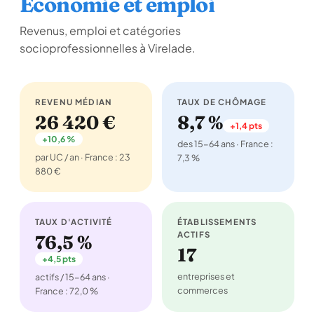
Économie et emploi
Revenus, emploi et catégories
socioprofessionnelles à Virelade.
REVENU MÉDIAN
TAUX DE CHÔMAGE
26 420 €
8,7 %
+1,4 pts
+10,6 %
des 15-64 ans · France :
par UC / an · France : 23
7,3 %
880 €
TAUX D'ACTIVITÉ
ÉTABLISSEMENTS
ACTIFS
76,5 %
17
+4,5 pts
entreprises et
actifs / 15-64 ans ·
commerces
France : 72,0 %