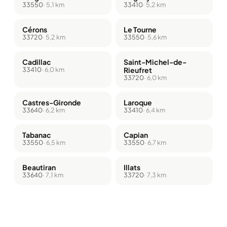
33550
· 5,1 km
33410
· 5,2 km
Cérons
Le Tourne
33720
· 5,2 km
33550
· 5,6 km
Cadillac
Saint-Michel-de-
33410
· 6,0 km
Rieufret
33720
· 6,0 km
Castres-Gironde
Laroque
33640
· 6,2 km
33410
· 6,4 km
Tabanac
Capian
33550
· 6,5 km
33550
· 6,7 km
Beautiran
Illats
33640
· 7,1 km
33720
· 7,3 km