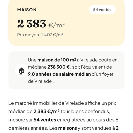
MAISON
54 ventes
2 383
€/m²
Prix moyen : 2 407 €/m²
Une
maison de 100 m²
à Virelade coûte en
médiane
238 300 €
, soit l'équivalent de
🏠
9,0 années de salaire médian
d'un foyer
de Virelade .
Le marché immobilier de Virelade affiche un prix
médian de
2 383 €/m²
tous biens confondus,
mesuré sur
54 ventes
enregistrées au cours des 5
dernières années. Les
maisons
y sont vendues à
2