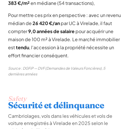
383 €/m²
en médiane (54 transactions),
Pour mettre ces prix en perspective : avec un revenu
médian de
26 420 €/an
par UC à Virelade, il faut
compter
9,0 années de salaire
pour acquérir une
maison de 100 m² à Virelade. Le marché immobilier
est
tendu
, l'accession à la propriété nécessite un
effort financier conséquent.
Source : DGFiP — DVF (Demandes de Valeurs Foncières), 5
dernières années
Safety
Sécurité et délinquance
Cambriolages, vols dans les véhicules et vols de
voiture enregistrés à Virelade en 2025 selon le