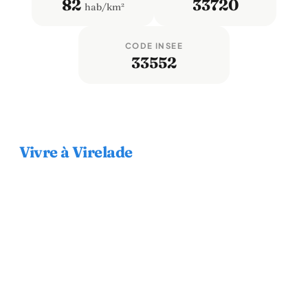
82
33720
hab/km²
CODE INSEE
33552
Vivre à Virelade