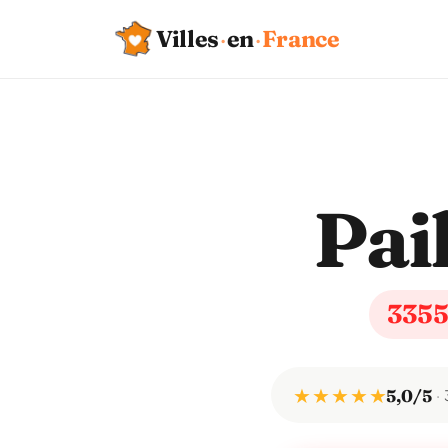
Villes
·
en
·
France
Pail
335
★ ★ ★ ★ ★
5,0/5