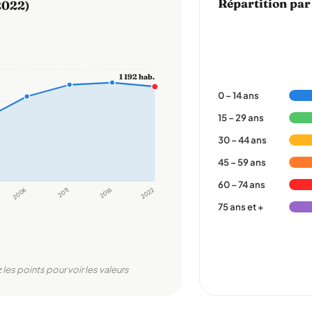
Répartition par
2022)
1 192 hab.
0 – 14 ans
15 – 29 ans
30 – 44 ans
45 – 59 ans
60 – 74 ans
2006
2011
2016
2022
75 ans et +
 les points pour voir les valeurs