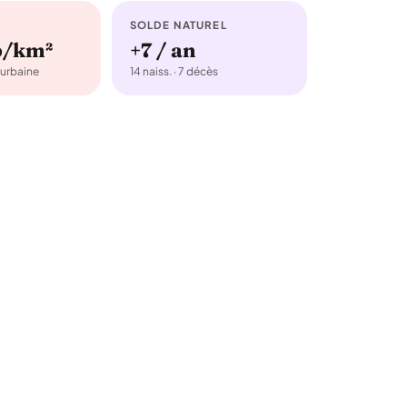
SOLDE NATUREL
b/km²
+7 / an
urbaine
14 naiss. · 7 décès