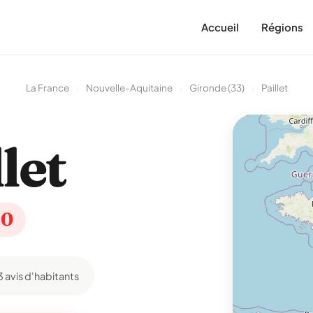
Accueil
Régions
La France
›
Nouvelle-Aquitaine
›
Gironde (33)
›
Paillet
let
50
3 avis d'habitants