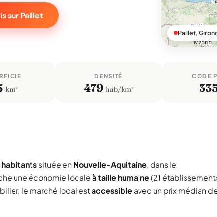
 sur Paillet
Paillet, Giron
RFICIE
DENSITÉ
CODE 
5
479
33
km²
hab/km²
2 habitants
située en
Nouvelle-Aquitaine
, dans le
iche une économie locale
à taille humaine
(21 établissement
ilier, le marché local est
accessible
avec un prix médian d