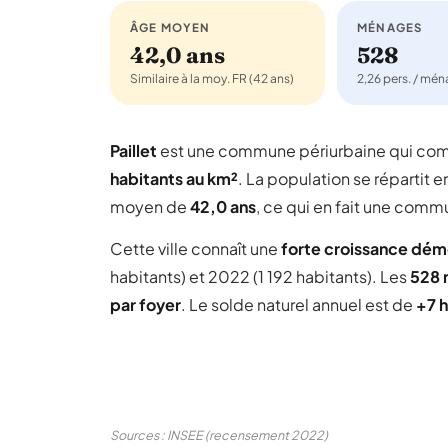
ÂGE MOYEN
MÉNAGES
42,0 ans
528
Similaire à la moy. FR (42 ans)
2,26 pers. / mé
Paillet
est une commune périurbaine qui co
habitants au km²
. La population se répartit e
moyen de
42,0 ans
, ce qui en fait une comm
Cette ville connaît une
forte croissance dé
habitants) et 2022 (1 192 habitants). Les
528 
par foyer
. Le solde naturel annuel est de
+7 h
Sources : INSEE (recensement 2022)