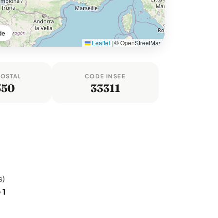
de
Leaflet
|
© OpenStreetMap
POSTAL
CODE INSEE
550
33311
s)
e
1