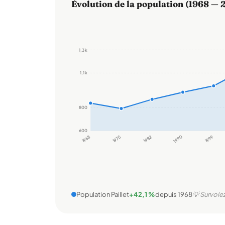
Évolution de la population (1968 — 
1,3 k
1,1 k
800
600
1968
1975
1982
1990
1999
Population Paillet
+42,1 %
depuis 1968
💡 Survolez