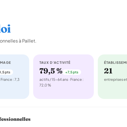
oi
nnelles à Paillet.
ÔMAGE
TAUX D'ACTIVITÉ
ÉTABLISSEM
79,5 %
21
,5 pts
+7,5 pts
 France : 7,3
actifs / 15-64 ans · France :
entreprises 
72,0 %
fessionnelles