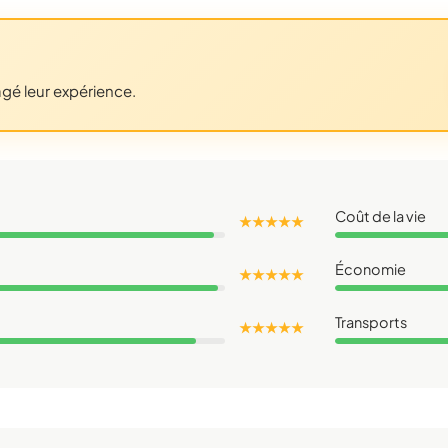
agé leur expérience.
Coût de la vie
★ ★ ★ ★ ★
Économie
★ ★ ★ ★ ★
Transports
★ ★ ★ ★ ★