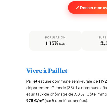
Donner mon avis
POPULATION
SUPE
1 175
2,
hab.
Vivre à Paillet
Paillet
est une commune semi-rurale de
1 19
département Gironde (33). La commune aff
et un taux de chômage de
7,8 %
. Côté immob
978 €/m²
(sur 5 dernières années).