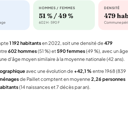
HOMMES / FEMMES
DENSITÉ
51 % / 49 %
479 ha
nage
602 H · 590 F
Commune péri
mpte
1 192 habitants
en 2022, soit une densité de
479
ntre
602 hommes
(51 %) et
590 femmes
(49 %), avec un âge
une d'âge moyen similaire à la moyenne nationale (42 ans).
mographique
avec une évolution de
+42,1 %
entre 1968 (839
ménages
de Paillet comptent en moyenne
2,26 personnes
abitants
(14 naissances et 7 décès par an).