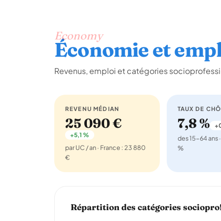
Economy
Économie et empl
Revenus, emploi et catégories socioprofessio
REVENU MÉDIAN
TAUX DE CH
25 090 €
7,8 %
+0
+5,1 %
des 15-64 ans ·
par UC / an · France : 23 880
%
€
Répartition des catégories sociopro