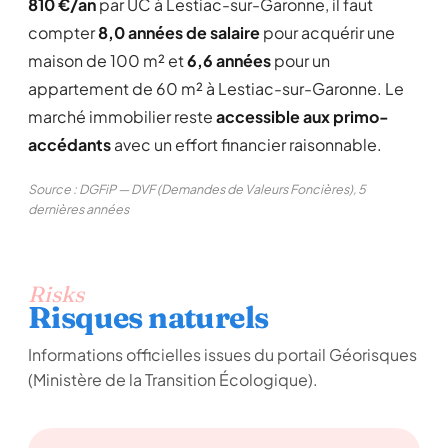
810 €/an
par UC à Lestiac-sur-Garonne, il faut
compter
8,0 années de salaire
pour acquérir une
maison de 100 m² et
6,6 années
pour un
appartement de 60 m² à Lestiac-sur-Garonne. Le
marché immobilier reste
accessible aux primo-
accédants
avec un effort financier raisonnable.
Source : DGFiP — DVF (Demandes de Valeurs Foncières), 5
dernières années
Risks
Risques naturels
Informations officielles issues du portail Géorisques
(Ministère de la Transition Écologique).