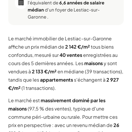
🏢
l'équivalent de
6,6 années de salaire
médian
d'un foyer de Lestiac-sur-
Garonne .
Le marché immobilier de Lestiac-sur-Garonne
affiche un prix médian de
2 142 €/m²
tous biens
confondus, mesuré sur
40 ventes
enregistrées au
cours des 5 dernières années. Les
maisons
y sont
vendues à
2 133 €/m²
en médiane (39 transactions),
tandis que les
appartements
s'échangent à
2 927
€/m²
(1 transactions).
Le marché est
massivement dominé par les
maisons
(97,5 % des ventes), typique d'une
commune péri-urbaine ou rurale. Pour mettre ces
prix en perspective : avec un revenu médian de
26