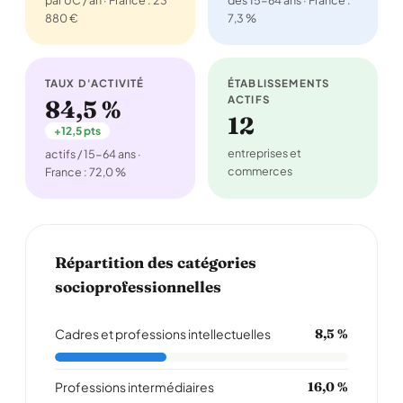
par UC / an · France : 23
des 15-64 ans · France :
880 €
7,3 %
TAUX D'ACTIVITÉ
ÉTABLISSEMENTS
ACTIFS
84,5 %
12
+12,5 pts
entreprises et
actifs / 15-64 ans ·
commerces
France : 72,0 %
Répartition des catégories
socioprofessionnelles
Cadres et professions intellectuelles
8,5 %
Professions intermédiaires
16,0 %