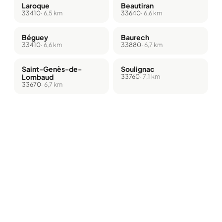
Laroque
Beautiran
33410
· 6,5 km
33640
· 6,6 km
Béguey
Baurech
33410
· 6,6 km
33880
· 6,7 km
Saint-Genès-de-
Soulignac
Lombaud
33760
· 7,1 km
33670
· 6,7 km