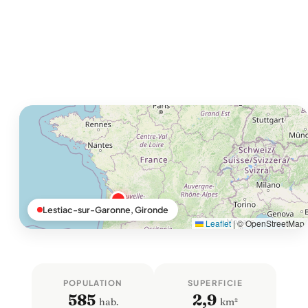
Lestiac-sur-Garonne, Gironde
Leaflet
|
© OpenStreetMap
POPULATION
SUPERFICIE
585
2,9
hab.
km²