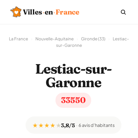
Villes
·
en
·
France
La France
›
Nouvelle-Aquitaine
›
Gironde (33)
›
Lestiac-
sur-Garonne
Lestiac-sur-
Garonne
33550
★ ★ ★ ★
★
3,8/5
6 avis d'habitants