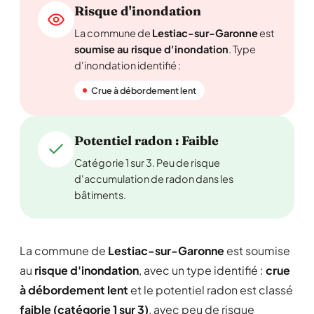
Risque d'inondation
La commune de
Lestiac-sur-Garonne
est
soumise au risque d'inondation
. Type
d'inondation identifié :
Crue à débordement lent
Potentiel radon : Faible
Catégorie 1 sur 3. Peu de risque
d'accumulation de radon dans les
bâtiments.
La commune de
Lestiac-sur-Garonne
est soumise
au
risque d'inondation
, avec un type identifié :
crue
à débordement lent
et le potentiel radon est classé
faible (catégorie 1 sur 3)
, avec peu de risque