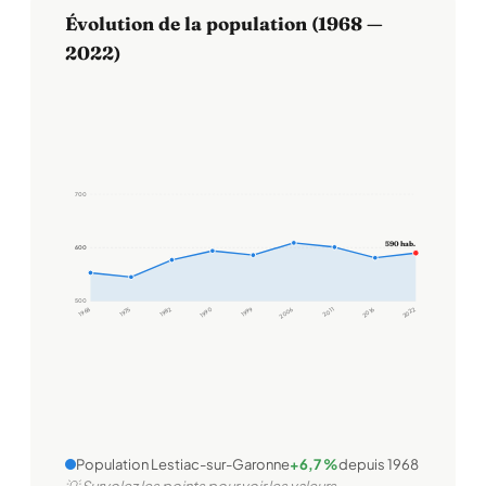
Évolution de la population (1968 —
2022)
700
590 hab.
600
600
500
1968
1975
1982
1990
1999
2006
2011
2016
2022
Population Lestiac-sur-Garonne
+6,7 %
depuis 1968