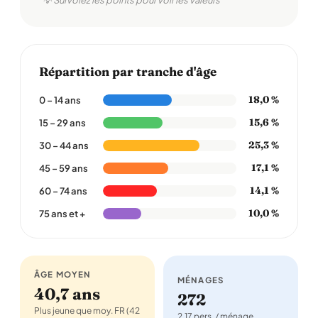
💡 Survolez les points pour voir les valeurs
Répartition par tranche d'âge
18,0 %
0 – 14 ans
15,6 %
15 – 29 ans
25,3 %
30 – 44 ans
17,1 %
45 – 59 ans
14,1 %
60 – 74 ans
10,0 %
75 ans et +
ÂGE MOYEN
MÉNAGES
40,7 ans
272
Plus jeune que moy. FR (42
2,17 pers. / ménage