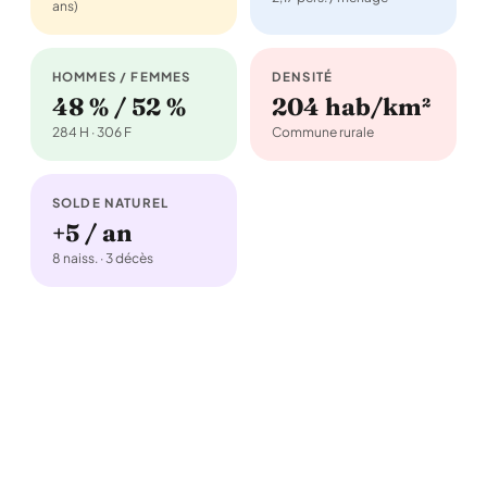
ans)
HOMMES / FEMMES
DENSITÉ
48 % / 52 %
204 hab/km²
284 H · 306 F
Commune rurale
SOLDE NATUREL
+5 / an
8 naiss. · 3 décès