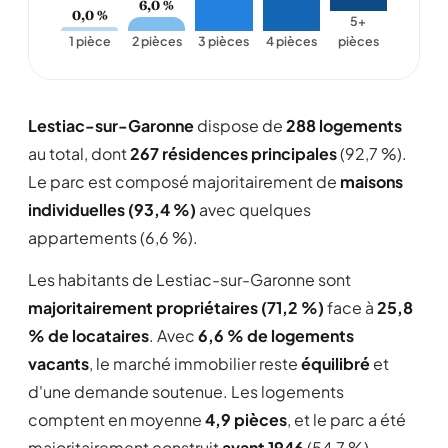
6,0 %
0,0 %
5+
1 pièce
2 pièces
3 pièces
4 pièces
pièces
Lestiac-sur-Garonne
dispose de
288 logements
au total, dont
267 résidences principales
(92,7 %).
Le parc est composé majoritairement de
maisons
individuelles (93,4 %)
avec quelques
appartements (6,6 %).
Les habitants de Lestiac-sur-Garonne sont
majoritairement propriétaires (71,2 %)
face à
25,8
% de locataires
. Avec
6,6 % de logements
vacants
, le marché immobilier reste
équilibré
et
d'une demande soutenue. Les logements
comptent en moyenne
4,9 pièces
, et le parc a été
majoritairement construit
avant 1946
(54,7 %).