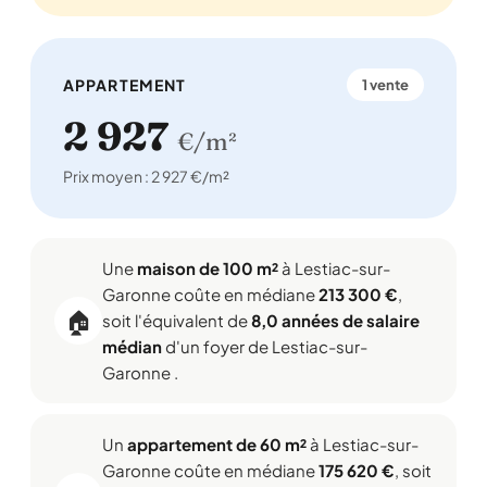
APPARTEMENT
1 vente
2 927
€/m²
Prix moyen : 2 927 €/m²
Une
maison de 100 m²
à Lestiac-sur-
Garonne coûte en médiane
213 300 €
,
🏠
soit l'équivalent de
8,0 années de salaire
médian
d'un foyer de Lestiac-sur-
Garonne .
Un
appartement de 60 m²
à Lestiac-sur-
Garonne coûte en médiane
175 620 €
, soit