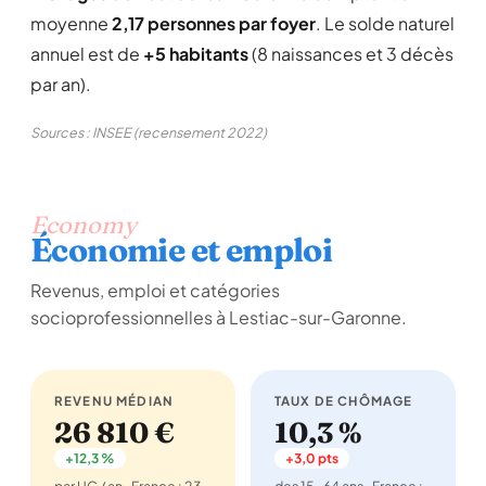
moyenne
2,17 personnes par foyer
. Le solde naturel
annuel est de
+5 habitants
(8 naissances et 3 décès
par an).
Sources : INSEE (recensement 2022)
Economy
Économie et emploi
Revenus, emploi et catégories
socioprofessionnelles à Lestiac-sur-Garonne.
REVENU MÉDIAN
TAUX DE CHÔMAGE
26 810 €
10,3 %
+12,3 %
+3,0 pts