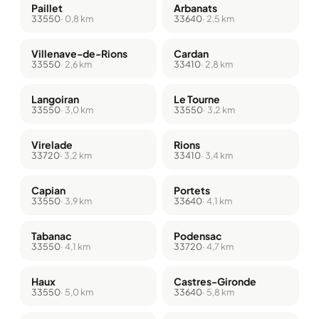
Paillet
Arbanats
33550
· 0,8 km
33640
· 2,5 km
Villenave-de-Rions
Cardan
33550
· 2,6 km
33410
· 2,8 km
Langoiran
Le Tourne
33550
· 3,0 km
33550
· 3,2 km
Virelade
Rions
33720
· 3,2 km
33410
· 3,4 km
Capian
Portets
33550
· 3,9 km
33640
· 4,1 km
Tabanac
Podensac
33550
· 4,1 km
33720
· 4,7 km
Haux
Castres-Gironde
33550
· 5,0 km
33640
· 5,8 km