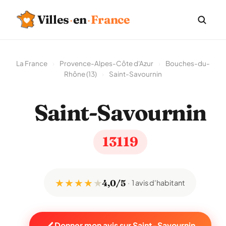
Villes
·
en
·
France
La France
›
Provence-Alpes-Côte d'Azur
›
Bouches-du-
Rhône (13)
›
Saint-Savournin
Saint-Savournin
13119
★ ★ ★ ★
★
4,0/5
1 avis d'habitant
Donner mon avis sur Saint-Savournin