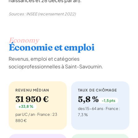
naissances et 26 décès par an).
Sources : INSEE (recensement 2022)
Economy
Économie et emploi
Revenus, emploi et catégories
socioprofessionnelles à Saint-Savournin.
REVENU MÉDIAN
TAUX DE CHÔMAGE
31 950 €
5,8 %
-1,5 pts
+33,8 %
des 15-64 ans · France :
par UC / an · France : 23
7,3 %
880 €