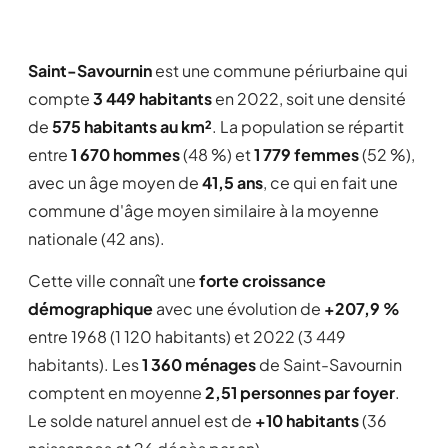
Saint-Savournin
est une commune périurbaine qui
compte
3 449 habitants
en 2022, soit une densité
de
575 habitants au km²
. La population se répartit
entre
1 670 hommes
(48 %) et
1 779 femmes
(52 %),
avec un âge moyen de
41,5 ans
, ce qui en fait une
commune d'âge moyen similaire à la moyenne
nationale (42 ans).
Cette ville connaît une
forte croissance
démographique
avec une évolution de
+207,9 %
entre 1968 (1 120 habitants) et 2022 (3 449
habitants). Les
1 360 ménages
de Saint-Savournin
comptent en moyenne
2,51 personnes par foyer
.
Le solde naturel annuel est de
+10 habitants
(36