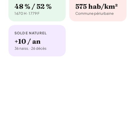
48 % / 52 %
575 hab/km²
1 670 H · 1 779 F
Commune périurbaine
SOLDE NATUREL
+10 / an
36 naiss. · 26 décès