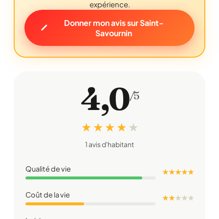
expérience.
Donner mon avis sur Saint-
Savournin
4,0
/5
★ ★ ★ ★
★
1 avis d'habitant
Qualité de vie
★ ★ ★ ★ ★
Coût de la vie
★ ★
★
★
★