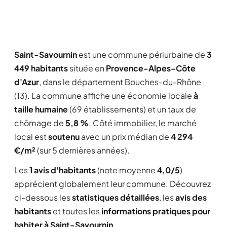
Saint-Savournin
est une commune périurbaine de
3
449 habitants
située en
Provence-Alpes-Côte
d'Azur
, dans le département Bouches-du-Rhône
(13). La commune affiche une économie locale
à
taille humaine
(69 établissements) et un taux de
chômage de
5,8 %
. Côté immobilier, le marché
local est
soutenu
avec un prix médian de
4 294
€/m²
(sur 5 dernières années).
Les
1 avis d'habitants
(note moyenne
4,0/5
)
apprécient globalement leur commune. Découvrez
ci-dessous les
statistiques détaillées
, les
avis des
habitants
et toutes les
informations pratiques pour
habiter à Saint-Savournin
.