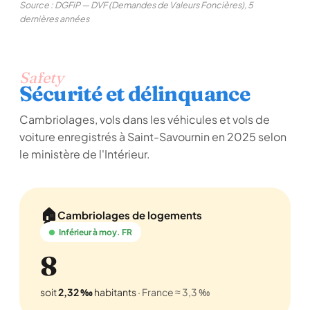
Source : DGFiP — DVF (Demandes de Valeurs Foncières), 5
dernières années
Safety
Sécurité et délinquance
Cambriolages, vols dans les véhicules et vols de
voiture enregistrés à Saint-Savournin en 2025 selon
le ministère de l'Intérieur.
🏠
Cambriolages de logements
Inférieur à moy. FR
8
soit
2,32 ‰
habitants
· France ≈ 3,3 ‰