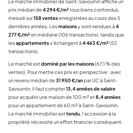
Le marché immobilier de Saint-Savournin affiche un
prix médian de
4 294 €/m²
tous biens confondus,
mesuré sur
158 ventes
enregistrées au cours des 5
dernières années. Les
maisons
y sont vendues à
4
277 €/m²
en médiane (106 transactions), tandis que
les
appartements
s'échangent à
4 463 €/m²
(52
transactions).
Le marché est
dominé par les maisons
(67,1 % des
ventes). Pour mettre ces prix en perspective : avec
un revenu médian de
31 950 €/an
par UC à Saint-
Savournin, il faut compter
13,4 années de salaire
pour acquérir une maison de 100 m² et
8,4 années
pour un appartement de 60 m² à Saint-Savournin.
Le marché immobilier est
tendu
, l'accession à la
propriété nécessite un effort financier conséquent.