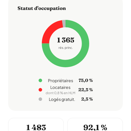
Statut d'occupation
1 365
rés. princ.
75,0 %
Propriétaires
Locataires
22,5 %
dont 0,8 % en HLM
2,5 %
Logés gratuit.
1 483
92,1 %