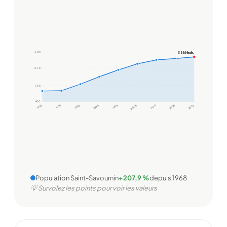
3,8 k
3 449 hab.
2,7 k
1,5 k
400
1968
1975
1982
1990
1999
2006
2011
2016
2022
Population Saint-Savournin
+207,9 %
depuis 1968
💡 Survolez les points pour voir les valeurs