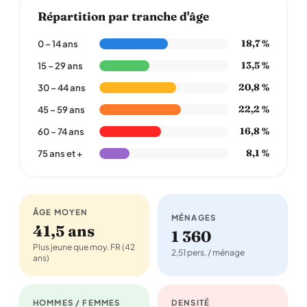
Répartition par tranche d'âge
18,7 %
0 – 14 ans
13,5 %
15 – 29 ans
20,8 %
30 – 44 ans
22,2 %
45 – 59 ans
16,8 %
60 – 74 ans
8,1 %
75 ans et +
ÂGE MOYEN
MÉNAGES
41,5 ans
1 360
Plus jeune que moy. FR (42
2,51 pers. / ménage
ans)
HOMMES / FEMMES
DENSITÉ