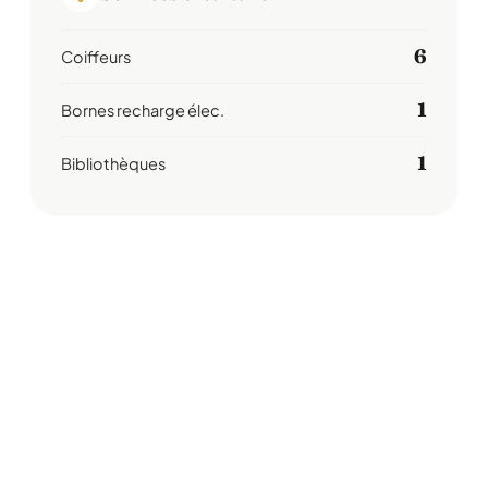
6
Coiffeurs
1
Bornes recharge élec.
1
Bibliothèques