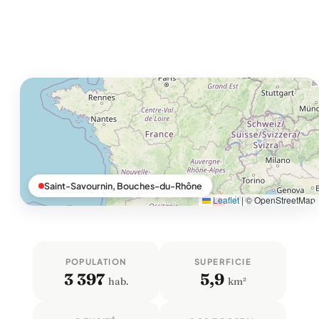
Saint-Savournin, Bouches-du-Rhône
Leaflet
|
© OpenStreetMap
POPULATION
SUPERFICIE
3 397
5,9
hab.
km²