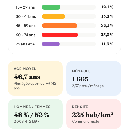
12,1 %
15 – 29 ans
15,3 %
30 – 44 ans
23,1 %
45 – 59 ans
23,5 %
60 – 74 ans
11,6 %
75 ans et +
ÂGE MOYEN
MÉNAGES
46,7 ans
1 665
Plus âgée que moy. FR (42
2,37 pers. / ménage
ans)
HOMMES / FEMMES
DENSITÉ
48 % / 52 %
225 hab/km²
2 008 H · 2 139 F
Commune rurale