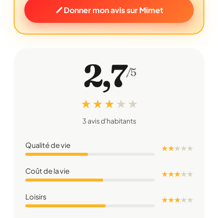
Donner mon avis sur Mimet
2,7
/5
★ ★ ★
★
★
3 avis d'habitants
Qualité de vie
★ ★
★
★
★
Coût de la vie
★ ★ ★
★
★
Loisirs
★ ★ ★
★
★