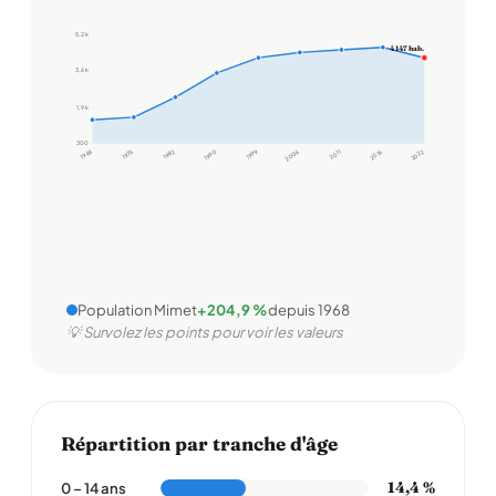
5,2 k
4 147 hab.
3,6 k
1,9 k
300
1968
1975
1982
1990
1999
2006
2011
2016
2022
Population Mimet
+204,9 %
depuis 1968
💡 Survolez les points pour voir les valeurs
Répartition par tranche d'âge
14,4 %
0 – 14 ans