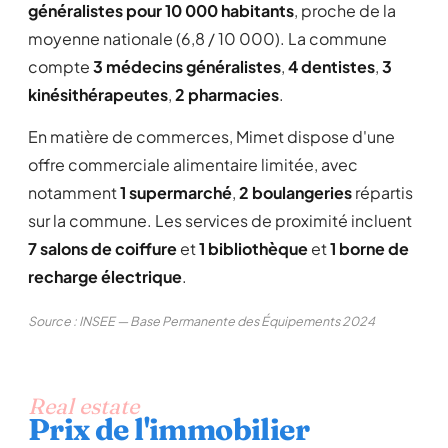
généralistes pour 10 000 habitants
, proche de la
moyenne nationale (6,8 / 10 000). La commune
compte
3 médecins généralistes
,
4 dentistes
,
3
kinésithérapeutes
,
2 pharmacies
.
En matière de commerces, Mimet dispose d'une
offre commerciale alimentaire limitée, avec
notamment
1 supermarché
,
2 boulangeries
répartis
sur la commune. Les services de proximité incluent
7 salons de coiffure
et
1 bibliothèque
et
1 borne de
recharge électrique
.
Source : INSEE — Base Permanente des Équipements 2024
Real estate
Prix de l'immobilier