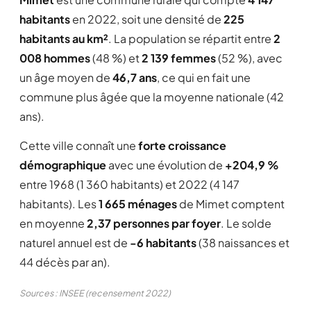
habitants
en 2022, soit une densité de
225
habitants au km²
. La population se répartit entre
2
008 hommes
(48 %) et
2 139 femmes
(52 %), avec
un âge moyen de
46,7 ans
, ce qui en fait une
commune plus âgée que la moyenne nationale (42
ans).
Cette ville connaît une
forte croissance
démographique
avec une évolution de
+204,9 %
entre 1968 (1 360 habitants) et 2022 (4 147
habitants). Les
1 665 ménages
de Mimet comptent
en moyenne
2,37 personnes par foyer
. Le solde
naturel annuel est de
-6 habitants
(38 naissances et
44 décès par an).
Sources : INSEE (recensement 2022)