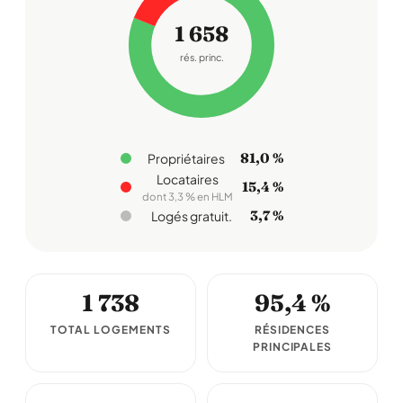
1 658
rés. princ.
81,0 %
Propriétaires
Locataires
15,4 %
dont 3,3 % en HLM
3,7 %
Logés gratuit.
1 738
95,4 %
TOTAL LOGEMENTS
RÉSIDENCES
PRINCIPALES