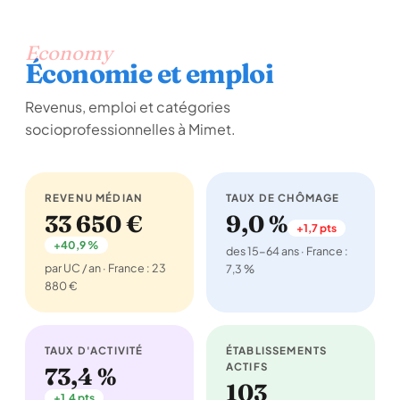
Economy
Économie et emploi
Revenus, emploi et catégories
socioprofessionnelles à Mimet.
REVENU MÉDIAN
TAUX DE CHÔMAGE
33 650 €
9,0 %
+1,7 pts
+40,9 %
des 15-64 ans · France :
par UC / an · France : 23
7,3 %
880 €
TAUX D'ACTIVITÉ
ÉTABLISSEMENTS
ACTIFS
73,4 %
103
+1,4 pts