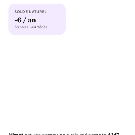
SOLDE NATUREL
-6 / an
38 naiss. · 44 décès
Mimet
est une commune rurale qui compte
4 147