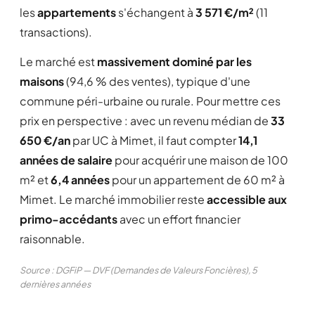
les
appartements
s'échangent à
3 571 €/m²
(11
transactions).
Le marché est
massivement dominé par les
maisons
(94,6 % des ventes), typique d'une
commune péri-urbaine ou rurale. Pour mettre ces
prix en perspective : avec un revenu médian de
33
650 €/an
par UC à Mimet, il faut compter
14,1
années de salaire
pour acquérir une maison de 100
m² et
6,4 années
pour un appartement de 60 m² à
Mimet. Le marché immobilier reste
accessible aux
primo-accédants
avec un effort financier
raisonnable.
Source : DGFiP — DVF (Demandes de Valeurs Foncières), 5
dernières années