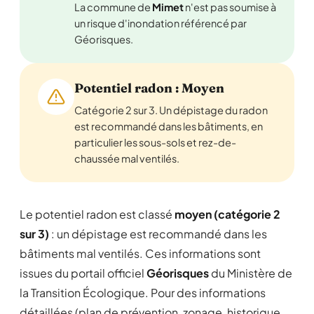
La commune de
Mimet
n'est pas soumise à
un risque d'inondation référencé par
Géorisques.
Potentiel radon : Moyen
Catégorie 2 sur 3. Un dépistage du radon
est recommandé dans les bâtiments, en
particulier les sous-sols et rez-de-
chaussée mal ventilés.
Le potentiel radon est classé
moyen (catégorie 2
sur 3)
: un dépistage est recommandé dans les
bâtiments mal ventilés. Ces informations sont
issues du portail officiel
Géorisques
du Ministère de
la Transition Écologique. Pour des informations
détaillées (plan de prévention, zonage, historique