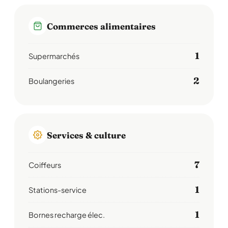
Commerces alimentaires
1
Supermarchés
2
Boulangeries
Services & culture
7
Coiffeurs
1
Stations-service
1
Bornes recharge élec.