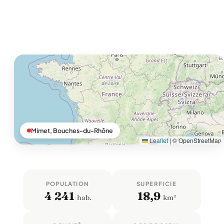
Mimet, Bouches-du-Rhône
Leaflet
|
© OpenStreetMap
POPULATION
SUPERFICIE
4 241
18,9
hab.
km²