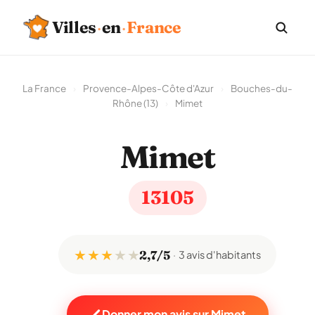
Villes
·
en
·
France
La France
›
Provence-Alpes-Côte d'Azur
›
Bouches-du-
Rhône (13)
›
Mimet
Mimet
13105
★ ★ ★
★
★
2,7/5
3 avis d'habitants
Donner mon avis sur Mimet