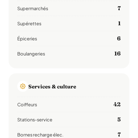
7
Supermarchés
1
Supérettes
6
Épiceries
16
Boulangeries
Services & culture
42
Coiffeurs
5
Stations-service
7
Bornes recharge élec.