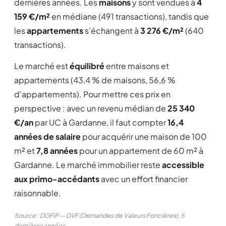
dernières années. Les
maisons
y sont vendues à
4
159 €/m²
en médiane (491 transactions), tandis que
les
appartements
s'échangent à
3 276 €/m²
(640
transactions).
Le marché est
équilibré
entre maisons et
appartements (43,4 % de maisons, 56,6 %
d'appartements). Pour mettre ces prix en
perspective : avec un revenu médian de
25 340
€/an
par UC à Gardanne, il faut compter
16,4
années de salaire
pour acquérir une maison de 100
m² et
7,8 années
pour un appartement de 60 m² à
Gardanne. Le marché immobilier reste
accessible
aux primo-accédants
avec un effort financier
raisonnable.
Source : DGFiP — DVF (Demandes de Valeurs Foncières), 5
dernières années