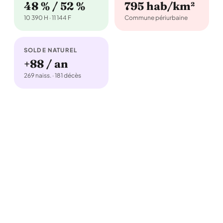
48 % / 52 %
795 hab/km²
10 390 H · 11 144 F
Commune périurbaine
SOLDE NATUREL
+88 / an
269 naiss. · 181 décès