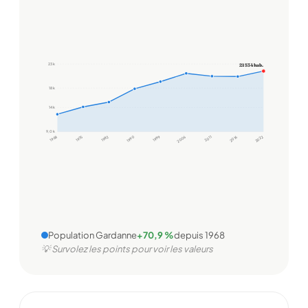
23 k
21 534 hab.
18 k
14 k
9,0 k
1968
1975
1982
1990
1999
2006
2011
2016
2022
Population Gardanne
+70,9 %
depuis 1968
💡 Survolez les points pour voir les valeurs