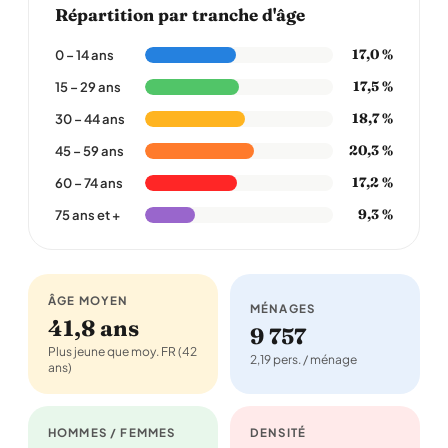
Répartition par tranche d'âge
17,0 %
0 – 14 ans
17,5 %
15 – 29 ans
18,7 %
30 – 44 ans
20,3 %
45 – 59 ans
17,2 %
60 – 74 ans
9,3 %
75 ans et +
ÂGE MOYEN
MÉNAGES
41,8 ans
9 757
Plus jeune que moy. FR (42
2,19 pers. / ménage
ans)
HOMMES / FEMMES
DENSITÉ