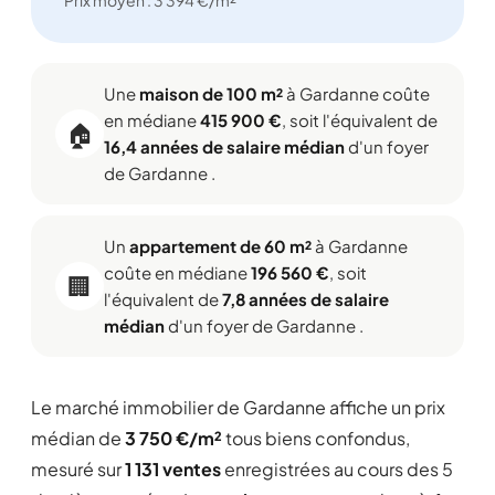
Prix moyen : 3 394 €/m²
Une
maison de 100 m²
à Gardanne coûte
en médiane
415 900 €
, soit l'équivalent de
🏠
16,4 années de salaire médian
d'un foyer
de Gardanne .
Un
appartement de 60 m²
à Gardanne
coûte en médiane
196 560 €
, soit
🏢
l'équivalent de
7,8 années de salaire
médian
d'un foyer de Gardanne .
Le marché immobilier de Gardanne affiche un prix
médian de
3 750 €/m²
tous biens confondus,
mesuré sur
1 131 ventes
enregistrées au cours des 5