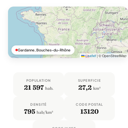
Gardanne, Bouches-du-Rhône
Leaflet
|
© OpenStreetMap
POPULATION
SUPERFICIE
21 597
27,2
hab.
km²
DENSITÉ
CODE POSTAL
795
13120
hab/km²