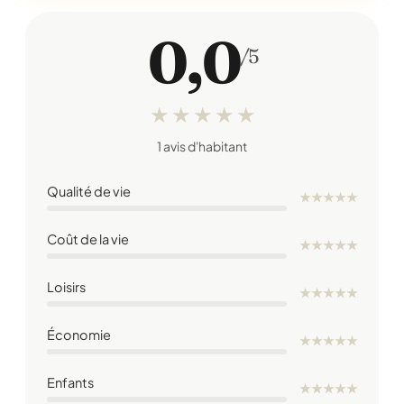
0,0
/5
★
★
★
★
★
1 avis d'habitant
Qualité de vie
★
★
★
★
★
Coût de la vie
★
★
★
★
★
Loisirs
★
★
★
★
★
Économie
★
★
★
★
★
Enfants
★
★
★
★
★