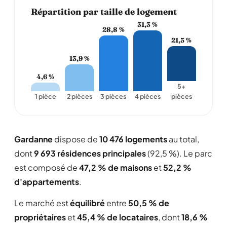
Répartition par taille de logement
31,3 %
28,8 %
21,5 %
13,9 %
4,6 %
5+
1 pièce
2 pièces
3 pièces
4 pièces
pièces
Gardanne
dispose de
10 476 logements
au total,
dont
9 693 résidences principales
(92,5 %). Le parc
est composé de
47,2 % de maisons
et
52,2 %
d'appartements
.
Le marché est
équilibré
entre
50,5 % de
propriétaires
et
45,4 % de locataires
, dont
18,6 %