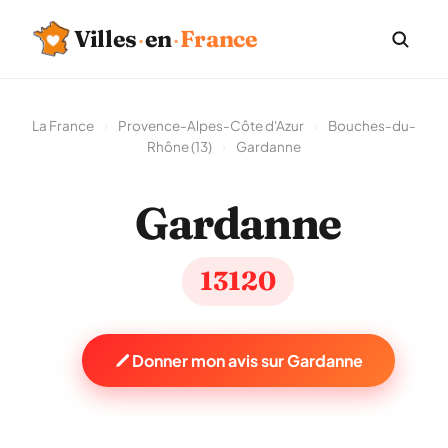
Villes
·
en
·
France
La France
›
Provence-Alpes-Côte d'Azur
›
Bouches-du-
Rhône (13)
›
Gardanne
Gardanne
13120
Donner mon avis sur Gardanne