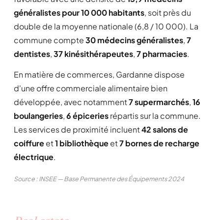
généralistes pour 10 000 habitants
, soit près du
double de la moyenne nationale (6,8 / 10 000). La
commune compte
30 médecins généralistes
,
7
dentistes
,
37 kinésithérapeutes
,
7 pharmacies
.
En matière de commerces, Gardanne dispose
d'une offre commerciale alimentaire bien
développée, avec notamment
7 supermarchés
,
16
boulangeries
,
6 épiceries
répartis sur la commune.
Les services de proximité incluent
42 salons de
coiffure
et
1 bibliothèque
et
7 bornes de recharge
électrique
.
Source : INSEE — Base Permanente des Équipements 2024