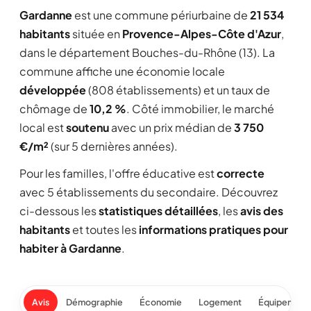
Gardanne
est une commune périurbaine de
21 534
habitants
située en
Provence-Alpes-Côte d'Azur
,
dans le département Bouches-du-Rhône (13). La
commune affiche une économie locale
développée
(808 établissements) et un taux de
chômage de
10,2 %
. Côté immobilier, le marché
local est
soutenu
avec un prix médian de
3 750
€/m²
(sur 5 dernières années).
Pour les familles, l'offre éducative est
correcte
avec 5 établissements du secondaire. Découvrez
ci-dessous les
statistiques détaillées
, les
avis des
habitants
et toutes les
informations pratiques pour
habiter à Gardanne
.
Avis
Démographie
Économie
Logement
Équipement