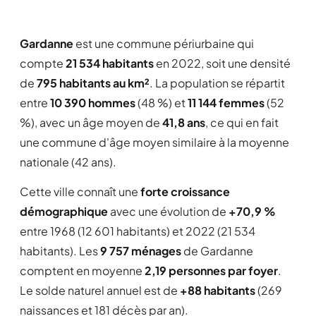
Gardanne
est une commune périurbaine qui
compte
21 534 habitants
en 2022, soit une densité
de
795 habitants au km²
. La population se répartit
entre
10 390 hommes
(48 %) et
11 144 femmes
(52
%), avec un âge moyen de
41,8 ans
, ce qui en fait
une commune d'âge moyen similaire à la moyenne
nationale (42 ans).
Cette ville connaît une
forte croissance
démographique
avec une évolution de
+70,9 %
entre 1968 (12 601 habitants) et 2022 (21 534
habitants). Les
9 757 ménages
de Gardanne
comptent en moyenne
2,19 personnes par foyer
.
Le solde naturel annuel est de
+88 habitants
(269
naissances et 181 décès par an).