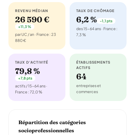
REVENU MÉDIAN
TAUX DE CHÔMAGE
26 590 €
6,2 %
-1,1 pts
+11,3 %
des 15-64 ans · France :
par UC / an · France : 23
7,3 %
880 €
TAUX D'ACTIVITÉ
ÉTABLISSEMENTS
ACTIFS
79,8 %
64
+7,8 pts
entreprises et
actifs / 15-64 ans ·
commerces
France : 72,0 %
Répartition des catégories
socioprofessionnelles