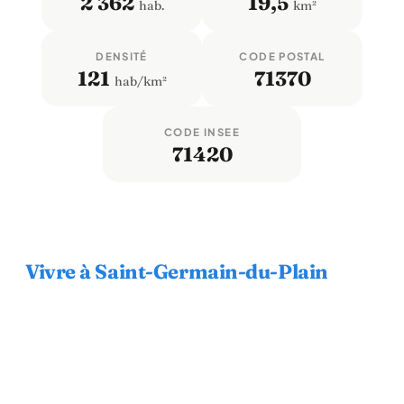
2 362
19,5
hab.
km²
DENSITÉ
CODE POSTAL
121
71370
hab/km²
CODE INSEE
71420
Vivre à Saint-Germain-du-Plain