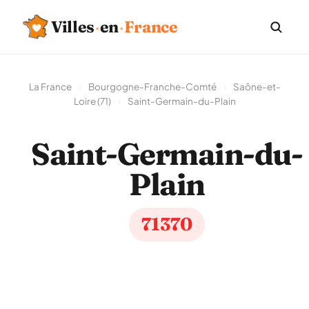
Villes
·
en
·
France
La France
›
Bourgogne-Franche-Comté
›
Saône-et-
Loire (71)
›
Saint-Germain-du-Plain
Saint-Germain-du-
Plain
71370