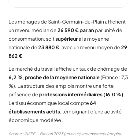
Les ménages de Saint-Germain-du-Plain affichent
un revenu médian de
26 590 € par an
par unité de
consommation, soit
supérieur
à la moyenne
nationale de
23 880 €
, avec un revenu moyen de
29
862 €
.
Le marché du travail affiche un taux de chômage de
6,2 %
,
proche de la moyenne nationale
(France : 7,3
%). La structure des emplois montre une forte
présence de
professions intermédiaires (16,0 %)
.
Le tissu économique local compte
64
établissements actifs
, témoignant d'une activité
économique modérée .
Source : INSEE — Filosofi 2023 (revenus), recensement (emploi,