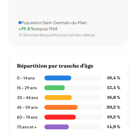
Population Saint-Germain-du-Plain
+99,8 %
depuis 1968
💡 Survolez les points pour voir les valeurs
Répartition par tranche d'âge
16,4 %
0 – 14 ans
12,4 %
15 – 29 ans
16,8 %
30 – 44 ans
20,2 %
45 – 59 ans
19,2 %
60 – 74 ans
14,9 %
75 ans et +