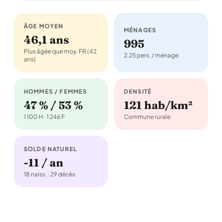
ÂGE MOYEN
MÉNAGES
46,1 ans
995
Plus âgée que moy. FR (42
2,25 pers. / ménage
ans)
HOMMES / FEMMES
DENSITÉ
47 % / 53 %
121 hab/km²
1 100 H · 1 246 F
Commune rurale
SOLDE NATUREL
-11 / an
18 naiss. · 29 décès