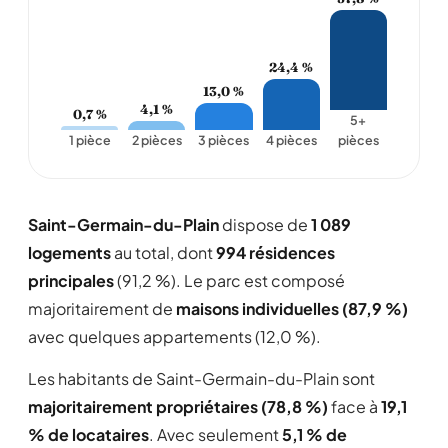
24,4 %
13,0 %
4,1 %
0,7 %
5+
1 pièce
2 pièces
3 pièces
4 pièces
pièces
Saint-Germain-du-Plain
dispose de
1 089
logements
au total, dont
994 résidences
principales
(91,2 %). Le parc est composé
majoritairement de
maisons individuelles (87,9 %)
avec quelques appartements (12,0 %).
Les habitants de Saint-Germain-du-Plain sont
majoritairement propriétaires (78,8 %)
face à
19,1
% de locataires
. Avec seulement
5,1 % de