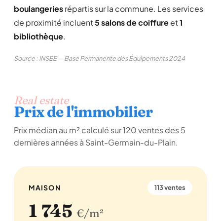
boulangeries
répartis sur la commune. Les services
de proximité incluent
5 salons de coiffure
et
1
bibliothèque
.
Source : INSEE — Base Permanente des Équipements 2024
Real estate
Prix de l'immobilier
Prix médian au m² calculé sur 120 ventes des 5
dernières années à Saint-Germain-du-Plain.
MAISON
113 ventes
1 745
€/m²