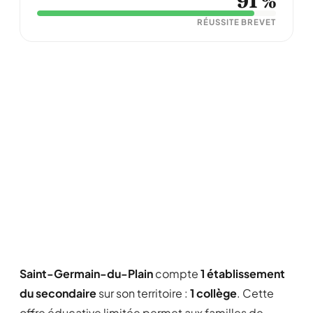
91 %
RÉUSSITE BREVET
Saint-Germain-du-Plain
compte
1 établissement
du secondaire
sur son territoire :
1 collège
. Cette
offre éducative limitée permet aux familles de