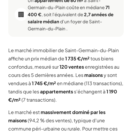
Un
appartement de 60 m²
à Saint-
Germain-du-Plain coûte en médiane
71
🏢
400 €
, soit l'équivalent de
2,7 années de
salaire médian
d'un foyer de Saint-
Germain-du-Plain .
Le marché immobilier de Saint-Germain-du-Plain
affiche un prix médian de
1 735 €/m²
tous biens
confondus, mesuré sur
120 ventes
enregistrées au
cours des 5 dernières années. Les
maisons
y sont
vendues à
1 745 €/m²
en médiane (113 transactions),
tandis que les
appartements
s'échangent à
1 190
€/m²
(7 transactions).
Le marché est
massivement dominé par les
maisons
(94,2 % des ventes), typique d'une
commune péri-urbaine ou rurale. Pour mettre ces