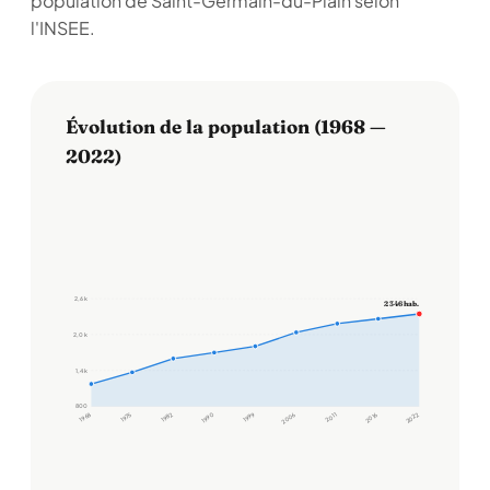
population de Saint-Germain-du-Plain selon
l'INSEE.
Évolution de la population (1968 —
2022)
2,6 k
2 346 hab.
2,0 k
1,4 k
800
1968
1975
1982
1990
1999
2006
2011
2016
2022