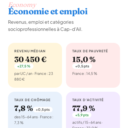
Economy
Économie et emploi
Revenus, emploi et catégories
socioprofessionnelles à Cap-d'Ail.
REVENU MÉDIAN
TAUX DE PAUVRETÉ
30 450 €
15,0 %
+27,5 %
+0,5 pts
par UC / an · France : 23
France : 14,5 %
880 €
TAUX DE CHÔMAGE
TAUX D'ACTIVITÉ
7,8 %
77,9 %
+0,5 pts
+5,9 pts
des 15-64 ans · France :
actifs / 15-64 ans ·
7,3 %