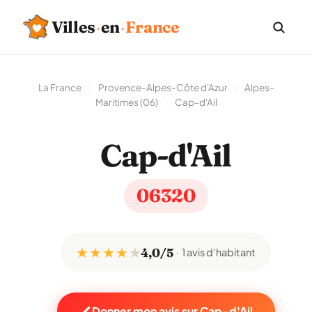
Villes
·
en
·
France
La France
›
Provence-Alpes-Côte d'Azur
›
Alpes-
Maritimes (06)
›
Cap-d'Ail
Cap-d'Ail
06320
★ ★ ★ ★
★
4,0/5
1 avis d'habitant
Donner mon avis sur Cap-d'Ail