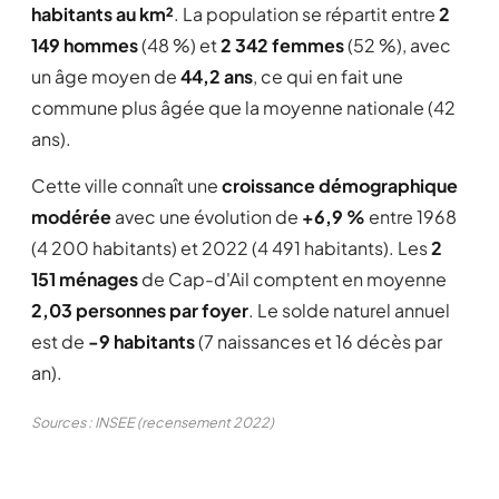
habitants au km²
. La population se répartit entre
2
149 hommes
(48 %) et
2 342 femmes
(52 %), avec
un âge moyen de
44,2 ans
, ce qui en fait une
commune plus âgée que la moyenne nationale (42
ans).
Cette ville connaît une
croissance démographique
modérée
avec une évolution de
+6,9 %
entre 1968
(4 200 habitants) et 2022 (4 491 habitants). Les
2
151 ménages
de Cap-d'Ail comptent en moyenne
2,03 personnes par foyer
. Le solde naturel annuel
est de
-9 habitants
(7 naissances et 16 décès par
an).
Sources : INSEE (recensement 2022)