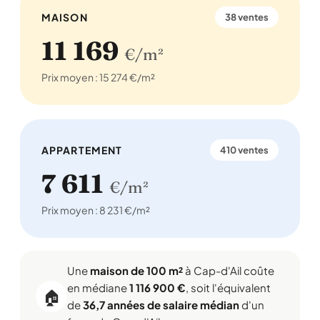
MAISON
38 ventes
11 169
€/m²
Prix moyen : 15 274 €/m²
APPARTEMENT
410 ventes
7 611
€/m²
Prix moyen : 8 231 €/m²
Une
maison de 100 m²
à Cap-d'Ail coûte
en médiane
1 116 900 €
, soit l'équivalent
🏠
de
36,7 années de salaire médian
d'un