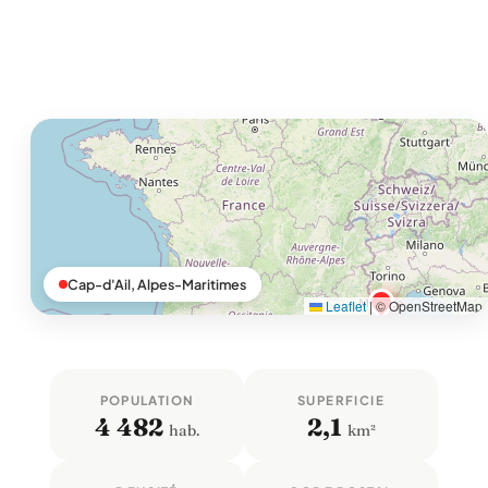
Cap-d'Ail, Alpes-Maritimes
Leaflet
|
© OpenStreetMap
POPULATION
SUPERFICIE
4 482
2,1
hab.
km²