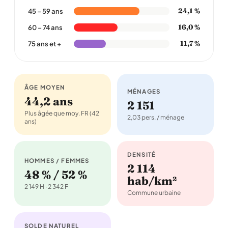
24,1 %
45 – 59 ans
16,0 %
60 – 74 ans
11,7 %
75 ans et +
ÂGE MOYEN
MÉNAGES
44,2 ans
2 151
Plus âgée que moy. FR (42
2,03 pers. / ménage
ans)
DENSITÉ
HOMMES / FEMMES
2 114
48 % / 52 %
hab/km²
2 149 H · 2 342 F
Commune urbaine
SOLDE NATUREL