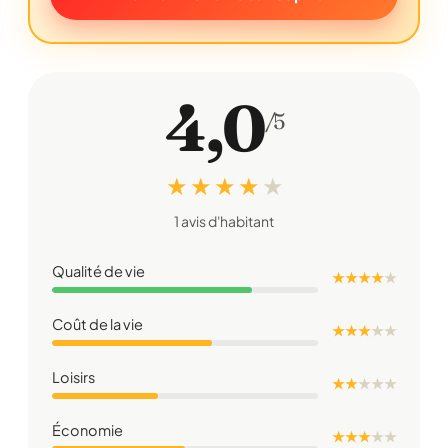
4,0
/5
★ ★ ★ ★
★
1 avis d'habitant
Qualité de vie
★ ★ ★ ★
★
Coût de la vie
★ ★ ★
★
★
Loisirs
★ ★
★
★
★
Économie
★ ★ ★
★
★