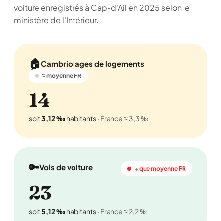
voiture enregistrés à Cap-d'Ail en 2025 selon le
ministère de l'Intérieur.
🏠
Cambriolages de logements
≈ moyenne FR
14
soit
3,12 ‰
habitants
· France ≈ 3,3 ‰
🔑
Vols de voiture
+ que moyenne FR
23
soit
5,12 ‰
habitants
· France ≈ 2,2 ‰