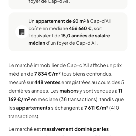
foyer de Cap-d'Ail .
Un
appartement de 60 m²
à Cap-d'Ail
coûte en médiane
456 660 €
, soit
🏢
l'équivalent de
15,0 années de salaire
médian
d'un foyer de Cap-d'Ail .
Le marché immobilier de Cap-d'Ail affiche un prix
médian de
7 834 €/m²
tous biens confondus,
mesuré sur
448 ventes
enregistrées au cours des 5
dernières années. Les
maisons
y sont vendues à
11
169 €/m²
en médiane (38 transactions), tandis que
les
appartements
s'échangent à
7 611 €/m²
(410
transactions).
Le marché est
massivement dominé par les