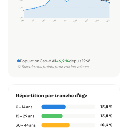
4 491 hab.
4,3 k
3,9 k
1968
1975
1982
1990
1999
2006
2011
2016
2022
Population Cap-d'Ail
+6,9 %
depuis 1968
💡 Survolez les points pour voir les valeurs
Répartition par tranche d'âge
15,9 %
0 – 14 ans
13,8 %
15 – 29 ans
18,4 %
30 – 44 ans