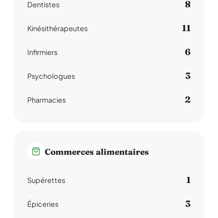
8
Dentistes
11
Kinésithérapeutes
6
Infirmiers
3
Psychologues
2
Pharmacies
Commerces alimentaires
1
Supérettes
3
Épiceries