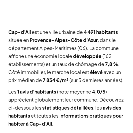
Cap-d'Ail
est une ville urbaine de
4 491 habitants
située en
Provence-Alpes-Côte d'Azur
, dans le
département Alpes-Maritimes (06). La commune
affiche une économie locale
développée
(162
établissements) et un taux de chômage de
7,8 %
.
Côté immobilier, le marché local est
élevé
avec un
prix médian de
7 834 €/m²
(sur 5 dernières années).
Les
1 avis d'habitants
(note moyenne
4,0/5
)
apprécient globalement leur commune. Découvrez
ci-dessous les
statistiques détaillées
, les
avis des
habitants
et toutes les
informations pratiques pour
habiter à Cap-d'Ail
.