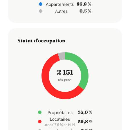
86,8 %
Appartements
0,5 %
Autres
Statut d'occupation
2 151
rés. princ.
35,0 %
Propriétaires
Locataires
59,8 %
dont 17,5 % en HLM