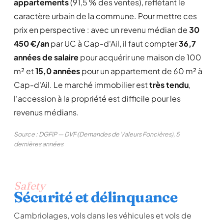
appartements
(91,5 % des ventes), reflétant le
caractère urbain de la commune. Pour mettre ces
prix en perspective : avec un revenu médian de
30
450 €/an
par UC à Cap-d'Ail, il faut compter
36,7
années de salaire
pour acquérir une maison de 100
m² et
15,0 années
pour un appartement de 60 m² à
Cap-d'Ail. Le marché immobilier est
très tendu
,
l'accession à la propriété est difficile pour les
revenus médians.
Source : DGFiP — DVF (Demandes de Valeurs Foncières), 5
dernières années
Safety
Sécurité et délinquance
Cambriolages, vols dans les véhicules et vols de