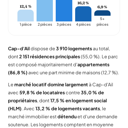
16,2 %
12,4 %
6,9 %
5+
1 pièce
2 pièces
3 pièces
4 pièces
pièces
Cap-d'Ail
dispose de
3 910 logements
au total,
dont
2 151 résidences principales
(55,0 %). Le parc
est composé majoritairement d'
appartements
(86,8 %)
avec une part minime de maisons (12,7 %).
Le
marché locatif domine largement
à Cap-d'Ail
avec
59,8 % de locataires
contre
35,0 % de
propriétaires
, dont
17,5 % en logement social
(HLM)
. Avec
13,2 % de logements vacants
, le
marché immobilier est
détendu
et d'une demande
soutenue. Les logements comptent en moyenne