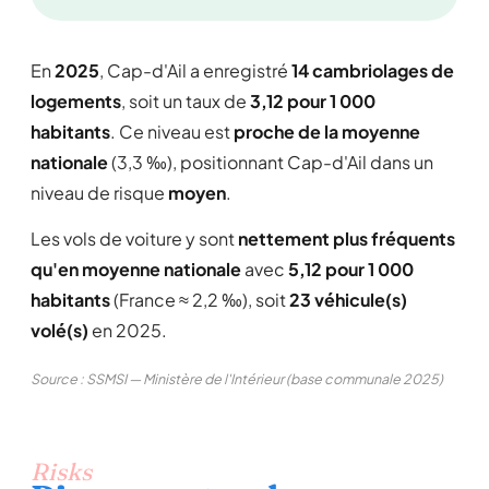
En
2025
, Cap-d'Ail a enregistré
14 cambriolages de
logements
, soit un taux de
3,12 pour 1 000
habitants
. Ce niveau est
proche de la moyenne
nationale
(3,3 ‰), positionnant Cap-d'Ail dans un
niveau de risque
moyen
.
Les vols de voiture y sont
nettement plus fréquents
qu'en moyenne nationale
avec
5,12 pour 1 000
habitants
(France ≈ 2,2 ‰), soit
23 véhicule(s)
volé(s)
en 2025.
Source : SSMSI — Ministère de l'Intérieur (base communale 2025)
Risks