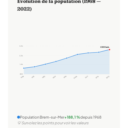
Évolution de la population (1968 —
2022)
3,3 k
2 933 hab.
2,3 k
1,4 k
400
1968
1975
1982
1990
1999
2006
2011
2016
2022
Population Brem-sur-Mer
+188,1 %
depuis 1968
💡 Survolez les points pour voir les valeurs