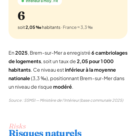
Inférieur à moy. FR
6
soit
2,05 ‰
habitants
· France ≈ 3,3 ‰
En
2025
, Brem-sur-Mer a enregistré
6 cambriolages
de logements
, soit un taux de
2,05 pour 1 000
habitants
. Ce niveau est
inférieur à la moyenne
nationale
(3,3 ‰), positionnant Brem-sur-Mer dans
un niveau de risque
modéré
.
Source : SSMSI — Ministère de l'Intérieur (base communale 2025)
Risks
Risques naturels