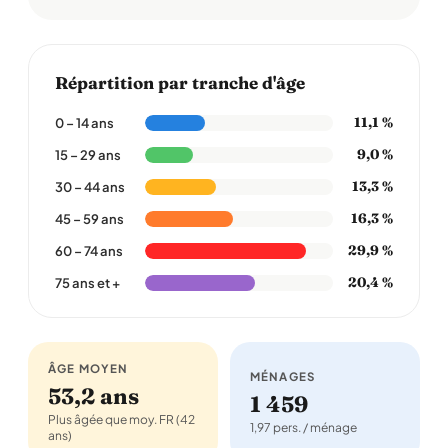
Répartition par tranche d'âge
11,1 %
0 – 14 ans
9,0 %
15 – 29 ans
13,3 %
30 – 44 ans
16,3 %
45 – 59 ans
29,9 %
60 – 74 ans
20,4 %
75 ans et +
ÂGE MOYEN
MÉNAGES
53,2 ans
1 459
Plus âgée que moy. FR (42
1,97 pers. / ménage
ans)