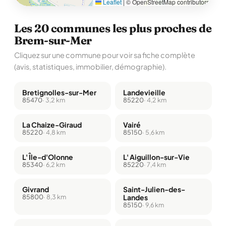
Leaflet
|
© OpenStreetMap contributors
Les 20 communes les plus proches de
Brem-sur-Mer
Cliquez sur une commune pour voir sa fiche complète
(avis, statistiques, immobilier, démographie).
Bretignolles-sur-Mer
Landevieille
85470
· 3,2 km
85220
· 4,2 km
La Chaize-Giraud
Vairé
85220
· 4,8 km
85150
· 5,6 km
L' Île-d'Olonne
L' Aiguillon-sur-Vie
85340
· 6,2 km
85220
· 7,4 km
Givrand
Saint-Julien-des-
85800
· 8,3 km
Landes
85150
· 9,6 km