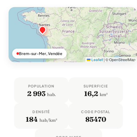
Brem-sur-Mer, Vendée
Leaflet
|
© OpenStreetMap
POPULATION
SUPERFICIE
2 993
16,2
hab.
km²
DENSITÉ
CODE POSTAL
184
85470
hab/km²