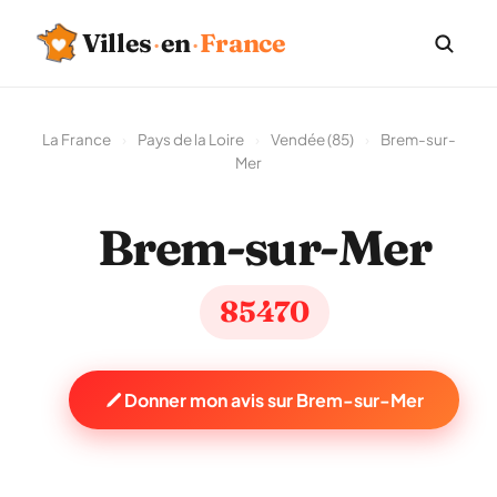
Villes
·
en
·
France
La France
›
Pays de la Loire
›
Vendée (85)
›
Brem-sur-
Mer
Brem-sur-Mer
85470
Donner mon avis sur Brem-sur-Mer