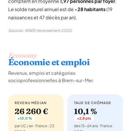
comptent en moyenne
1,97 personnes par foyer
.
Le solde naturel annuel est de
-28 habitants
(19
naissances et 47 décès par an).
Sources : INSEE (recensement 2022)
Economy
Économie et emploi
Revenus, emploi et catégories
socioprofessionnelles à Brem-sur-Mer.
REVENU MÉDIAN
TAUX DE CHÔMAGE
26 260 €
10,1 %
+10,0 %
+2,8 pts
par UC / an · France : 23
des 15-64 ans · France :