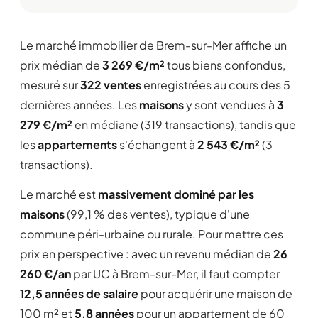
Le marché immobilier de Brem-sur-Mer affiche un
prix médian de
3 269 €/m²
tous biens confondus,
mesuré sur
322 ventes
enregistrées au cours des 5
dernières années. Les
maisons
y sont vendues à
3
279 €/m²
en médiane (319 transactions), tandis que
les
appartements
s'échangent à
2 543 €/m²
(3
transactions).
Le marché est
massivement dominé par les
maisons
(99,1 % des ventes), typique d'une
commune péri-urbaine ou rurale. Pour mettre ces
prix en perspective : avec un revenu médian de
26
260 €/an
par UC à Brem-sur-Mer, il faut compter
12,5 années de salaire
pour acquérir une maison de
100 m² et
5,8 années
pour un appartement de 60