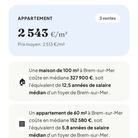
APPARTEMENT
3 ventes
2 543
€/m²
Prix moyen : 2 513 €/m²
Une
maison de 100 m²
à Brem-sur-Mer
coûte en médiane
327 900 €
, soit
🏠
l'équivalent de
12,5 années de salaire
médian
d'un foyer de Brem-sur-Mer .
Un
appartement de 60 m²
à Brem-sur-Mer
coûte en médiane
152 580 €
, soit
🏢
l'équivalent de
5,8 années de salaire
médian
d'un foyer de Brem-sur-Mer .