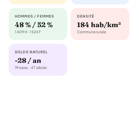
HOMMES / FEMMES
DENSITÉ
48 % / 52 %
184 hab/km²
1 409 H · 1 524 F
Commune rurale
SOLDE NATUREL
-28 / an
19 naiss. · 47 décès