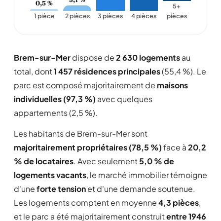
0,5 %
5+
1 pièce
2 pièces
3 pièces
4 pièces
pièces
Brem-sur-Mer
dispose de
2 630 logements
au
total, dont
1 457 résidences principales
(55,4 %). Le
parc est composé majoritairement de
maisons
individuelles (97,3 %)
avec quelques
appartements (2,5 %).
Les habitants de Brem-sur-Mer sont
majoritairement propriétaires (78,5 %)
face à
20,2
% de locataires
. Avec seulement
5,0 % de
logements vacants
, le marché immobilier témoigne
d'une
forte tension
et d'une demande soutenue.
Les logements comptent en moyenne
4,3 pièces
,
et le parc a été majoritairement construit
entre 1946