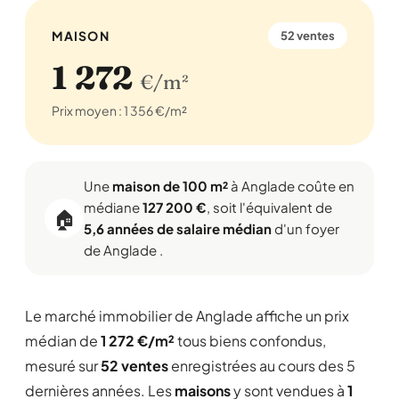
MAISON
52 ventes
1 272
€/m²
Prix moyen : 1 356 €/m²
Une
maison de 100 m²
à Anglade coûte en
médiane
127 200 €
, soit l'équivalent de
🏠
5,6 années de salaire médian
d'un foyer
de Anglade .
Le marché immobilier de Anglade affiche un prix
médian de
1 272 €/m²
tous biens confondus,
mesuré sur
52 ventes
enregistrées au cours des 5
dernières années. Les
maisons
y sont vendues à
1