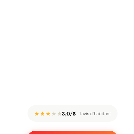
★ ★ ★
★
★
3,0/5
1 avis d'habitant