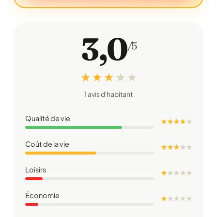
3,0
/5
★ ★ ★
★
★
1 avis d'habitant
Qualité de vie
★ ★ ★ ★
★
Coût de la vie
★ ★ ★
★
★
Loisirs
★
★
★
★
★
Économie
★
★
★
★
★