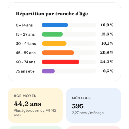
Répartition par tranche d'âge
16,9 %
0 – 14 ans
13,6 %
15 – 29 ans
16,1 %
30 – 44 ans
20,9 %
45 – 59 ans
24,2 %
60 – 74 ans
8,3 %
75 ans et +
ÂGE MOYEN
MÉNAGES
44,2 ans
395
Plus âgée que moy. FR (42
2,27 pers. / ménage
ans)