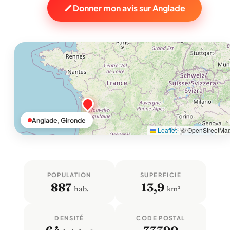
Donner mon avis sur Anglade
Anglade, Gironde
Leaflet
|
© OpenStreetMa
POPULATION
SUPERFICIE
887
13,9
hab.
km²
DENSITÉ
CODE POSTAL