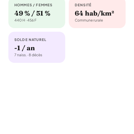
HOMMES / FEMMES
DENSITÉ
49 % / 51 %
64 hab/km²
440 H · 456 F
Commune rurale
SOLDE NATUREL
-1 / an
7 naiss. · 8 décès