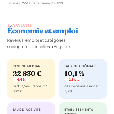
Sources : INSEE (recensement 2022)
Economy
Économie et emploi
Revenus, emploi et catégories
socioprofessionnelles à Anglade.
REVENU MÉDIAN
TAUX DE CHÔMAGE
22 830 €
10,1 %
-4,4 %
+2,8 pts
par UC / an · France : 23
des 15-64 ans · France :
880 €
7,3 %
TAUX D'ACTIVITÉ
ÉTABLISSEMENTS