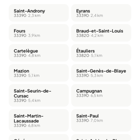
Saint-Androny
Eyrans
33390
· 2,3 km
33390
· 2,4 km
Fours
Braud-et-Saint-Louis
33390
· 3,9 km
33820
· 4,2 km
Cartelègue
Étauliers
33390
· 4,8 km
33820
· 5,1 km
Mazion
Saint-Genès-de-Blaye
33390
· 5,1 km
33390
· 5,3 km
Saint-Seurin-de-
Campugnan
Cursac
33390
· 6,5 km
33390
· 5,4 km
Saint-Martin-
Saint-Paul
Lacaussade
33390
· 7,0 km
33390
· 6,8 km