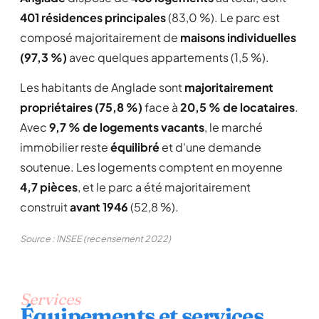
401 résidences principales
(83,0 %). Le parc est
composé majoritairement de
maisons individuelles
(97,3 %)
avec quelques appartements (1,5 %).
Les habitants de Anglade sont
majoritairement
propriétaires (75,8 %)
face à
20,5 % de locataires
.
Avec
9,7 % de logements vacants
, le marché
immobilier reste
équilibré
et d'une demande
soutenue. Les logements comptent en moyenne
4,7 pièces
, et le parc a été majoritairement
construit
avant 1946
(52,8 %).
Source : INSEE (recensement 2022)
Services
Équipements et services