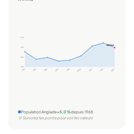
1,0 k
896 hab.
900
800
700
1968
1975
1982
1990
1999
2006
2011
2016
2022
Population Anglade
+5,0 %
depuis 1968
💡 Survolez les points pour voir les valeurs