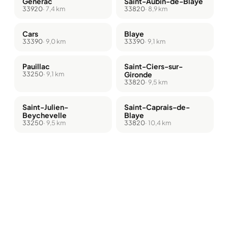
Générac
Saint-Aubin-de-Blaye
33920
· 7,4 km
33820
· 8,9 km
Cars
Blaye
33390
· 9,0 km
33390
· 9,1 km
Pauillac
Saint-Ciers-sur-
33250
· 9,1 km
Gironde
33820
· 9,5 km
Saint-Julien-
Saint-Caprais-de-
Beychevelle
Blaye
33250
· 9,5 km
33820
· 10,4 km