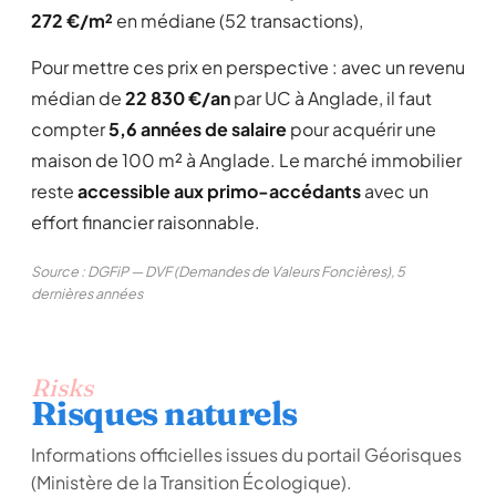
272 €/m²
en médiane (52 transactions),
Pour mettre ces prix en perspective : avec un revenu
médian de
22 830 €/an
par UC à Anglade, il faut
compter
5,6 années de salaire
pour acquérir une
maison de 100 m² à Anglade. Le marché immobilier
reste
accessible aux primo-accédants
avec un
effort financier raisonnable.
Source : DGFiP — DVF (Demandes de Valeurs Foncières), 5
dernières années
Risks
Risques naturels
Informations officielles issues du portail Géorisques
(Ministère de la Transition Écologique).