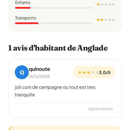
Enfants
★
★
★
★
★
Transports
★ ★
★
★
★
1 avis d'habitant de Anglade
quinoute
Q
★ ★ ★
★
★
3,0/5
14/11/2008
joli coin de campagne ou tout est tres
tranquille
Signaler cet avis