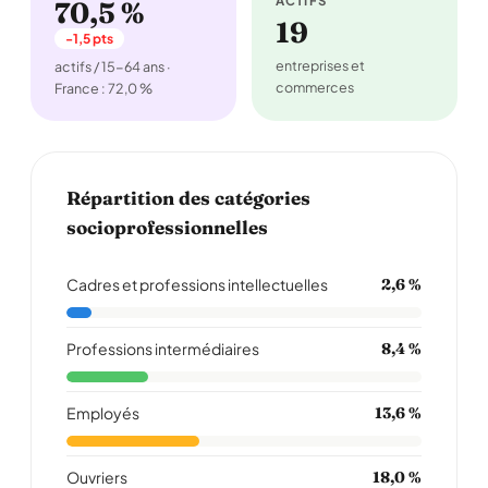
ACTIFS
70,5 %
19
-1,5 pts
entreprises et
actifs / 15-64 ans ·
commerces
France : 72,0 %
Répartition des catégories
socioprofessionnelles
Cadres et professions intellectuelles
2,6 %
Professions intermédiaires
8,4 %
Employés
13,6 %
Ouvriers
18,0 %