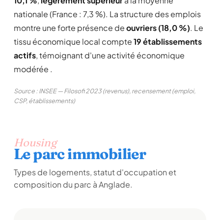
10,1 %
,
légèrement supérieur
à la moyenne
nationale (France : 7,3 %). La structure des emplois
montre une forte présence de
ouvriers (18,0 %)
. Le
tissu économique local compte
19 établissements
actifs
, témoignant d'une activité économique
modérée .
Source : INSEE — Filosofi 2023 (revenus), recensement (emploi,
CSP, établissements)
Housing
Le parc immobilier
Types de logements, statut d'occupation et
composition du parc à Anglade.