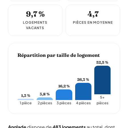
9,7 %
4,7
LOGEMENTS
PIÈCES EN MOYENNE
VACANTS
Répartition par taille de logement
52,5 %
26,3 %
16,2 %
3,8 %
1,3 %
5+
1 pièce
2 pièces
3 pièces
4 pièces
pièces
Anglade
dispose de
483 logements
au total, dont